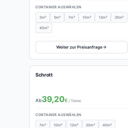
CONTAINER AUSWÄHLEN
3m³
5m³
7m³
10m³
12m³
20m³
40m³
Weiter zur Preisanfrage
Schrott
39,20
Ab
€
/ Tonne
CONTAINER AUSWÄHLEN
7m³
10m³
12m³
20m³
40m³