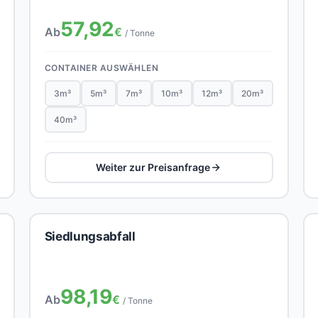
57,92
Ab
€
/ Tonne
CONTAINER AUSWÄHLEN
3m³
5m³
7m³
10m³
12m³
20m³
40m³
Weiter zur Preisanfrage
Siedlungsabfall
98,19
Ab
€
/ Tonne