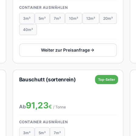
CONTAINER AUSWÄHLEN
3m³
5m³
7m³
10m³
12m³
20m³
40m³
Weiter zur Preisanfrage
Bauschutt (sortenrein)
Top-Seller
91,23
Ab
€
/ Tonne
CONTAINER AUSWÄHLEN
3m³
5m³
7m³