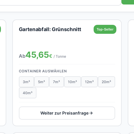
Gartenabfall: Grünschnitt
Top-Seller
45,65
Ab
€
/ Tonne
CONTAINER AUSWÄHLEN
3m³
5m³
7m³
10m³
12m³
20m³
40m³
Weiter zur Preisanfrage