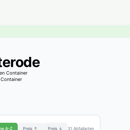
terode
den Container
 Container
me A-Z
Preis ↑
Preis ↓
31 Abfallarten