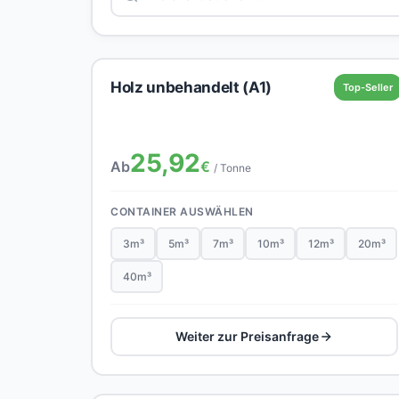
Holz unbehandelt (A1)
Top-Seller
25,92
Ab
€
/ Tonne
CONTAINER AUSWÄHLEN
3m³
5m³
7m³
10m³
12m³
20m³
40m³
Weiter zur Preisanfrage