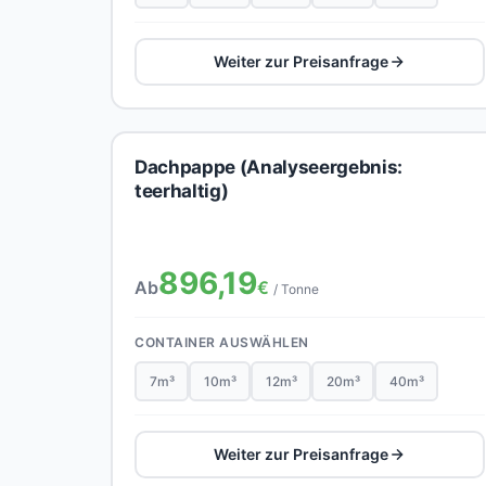
Weiter zur Preisanfrage
Dachpappe (Analyseergebnis:
teerhaltig)
896,19
Ab
€
/ Tonne
CONTAINER AUSWÄHLEN
7m³
10m³
12m³
20m³
40m³
Weiter zur Preisanfrage