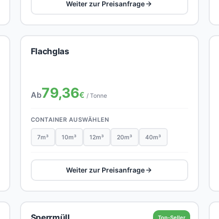
Weiter zur Preisanfrage
Flachglas
79,36
Ab
€
/ Tonne
CONTAINER AUSWÄHLEN
7m³
10m³
12m³
20m³
40m³
Weiter zur Preisanfrage
Sperrmüll
Top-Seller