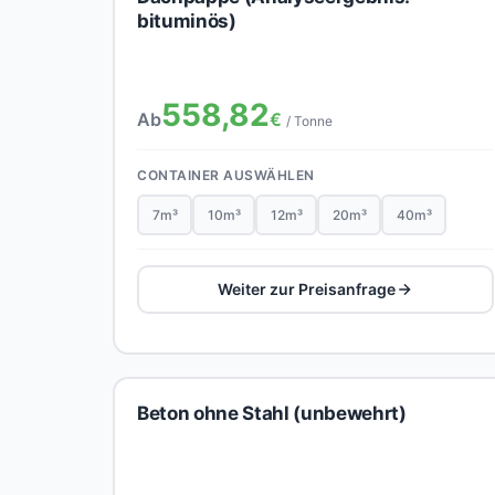
bituminös)
558,82
Ab
€
/ Tonne
CONTAINER AUSWÄHLEN
7m³
10m³
12m³
20m³
40m³
Weiter zur Preisanfrage
Beton ohne Stahl (unbewehrt)