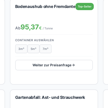
Bodenaushub ohne Fremdanteil
Top-Seller
95,37
Ab
€
/ Tonne
CONTAINER AUSWÄHLEN
3m³
5m³
7m³
Weiter zur Preisanfrage
Gartenabfall: Ast- und Strauchwerk