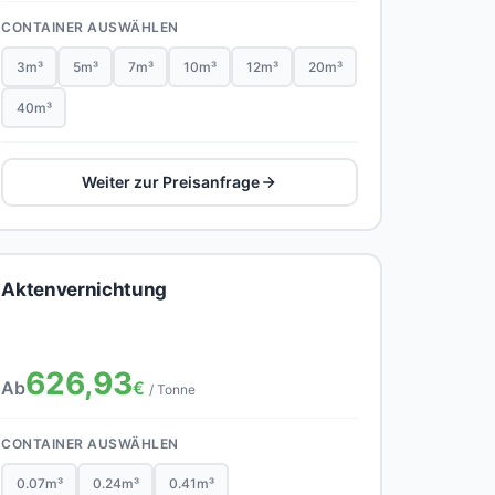
CONTAINER AUSWÄHLEN
3m³
5m³
7m³
10m³
12m³
20m³
40m³
Weiter zur Preisanfrage
Aktenvernichtung
626,93
Ab
€
/ Tonne
CONTAINER AUSWÄHLEN
0.07m³
0.24m³
0.41m³