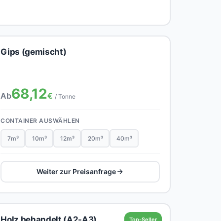
Gips (gemischt)
68,12
Ab
€
/ Tonne
CONTAINER AUSWÄHLEN
7m³
10m³
12m³
20m³
40m³
Weiter zur Preisanfrage
Holz behandelt (A2-A3)
Top-Seller