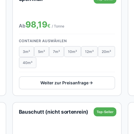
98,19
Ab
€
/ Tonne
CONTAINER AUSWÄHLEN
3m³
5m³
7m³
10m³
12m³
20m³
40m³
Weiter zur Preisanfrage
Bauschutt (nicht sortenrein)
Top-Seller