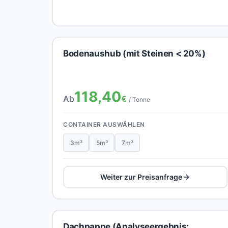
Bodenaushub (mit Steinen < 20%)
118,40
Ab
€
/ Tonne
CONTAINER AUSWÄHLEN
3m³
5m³
7m³
Weiter zur Preisanfrage
Dachpappe (Analyseergebnis: