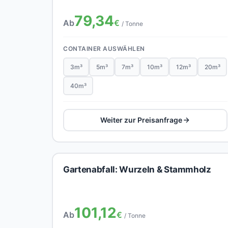
79,34
Ab
€
/ Tonne
CONTAINER AUSWÄHLEN
3m³
5m³
7m³
10m³
12m³
20m³
40m³
Weiter zur Preisanfrage
Gartenabfall: Wurzeln & Stammholz
101,12
Ab
€
/ Tonne