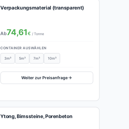
Verpackungsmaterial (transparent)
74,61
Ab
€
/ Tonne
CONTAINER AUSWÄHLEN
3m³
5m³
7m³
10m³
Weiter zur Preisanfrage
Ytong, Bimssteine, Porenbeton