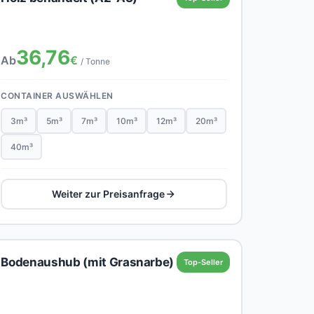
36,76
Ab
€
/ Tonne
CONTAINER AUSWÄHLEN
3m³
5m³
7m³
10m³
12m³
20m³
40m³
Weiter zur Preisanfrage
Bodenaushub (mit Grasnarbe)
Top-Seller