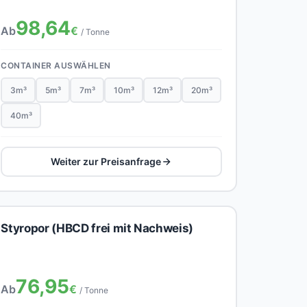
98,64
Ab
€
/ Tonne
CONTAINER AUSWÄHLEN
3m³
5m³
7m³
10m³
12m³
20m³
40m³
Weiter zur Preisanfrage
Styropor (HBCD frei mit Nachweis)
76,95
Ab
€
/ Tonne