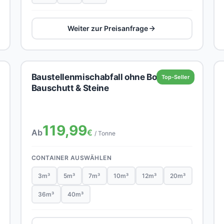
Weiter zur Preisanfrage
Baustellenmischabfall ohne Boden,
Top-Seller
Bauschutt & Steine
119,99
Ab
€
/ Tonne
CONTAINER AUSWÄHLEN
3m³
5m³
7m³
10m³
12m³
20m³
36m³
40m³