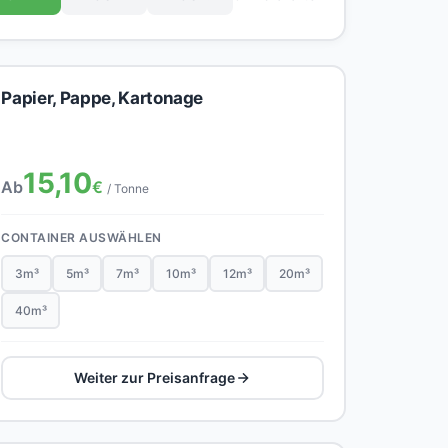
Papier, Pappe, Kartonage
15,10
Ab
€
/ Tonne
CONTAINER AUSWÄHLEN
3m³
5m³
7m³
10m³
12m³
20m³
40m³
Weiter zur Preisanfrage