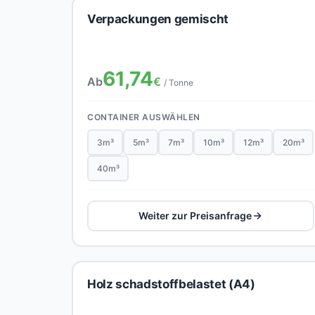
Verpackungen gemischt
61,74
Ab
€
/ Tonne
CONTAINER AUSWÄHLEN
3m³
5m³
7m³
10m³
12m³
20m³
40m³
Weiter zur Preisanfrage
Holz schadstoffbelastet (A4)