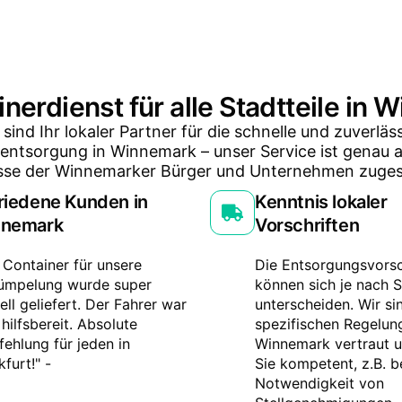
inerdienst für alle Stadtteile in
 sind Ihr lokaler Partner für die schnelle und zuverläs
lentsorgung in Winnemark – unser Service ist genau a
sse der Winnemarker Bürger und Unternehmen zuges
riedene Kunden in
Kenntnis lokaler
nemark
Vorschriften
 Container für unsere
Die Entsorgungsvorsc
ümpelung wurde super
können sich je nach S
ell geliefert. Der Fahrer war
unterscheiden. Wir si
 hilfsbereit. Absolute
spezifischen Regelun
ehlung für jeden in
Winnemark vertraut u
kfurt!" -
Sie kompetent, z.B. b
Notwendigkeit von