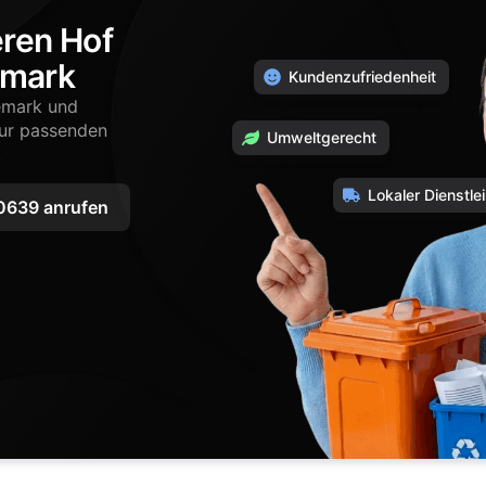
eren Hof
emark
Kundenzufriedenheit
nemark und
zur passenden
Umweltgerecht
.
Lokaler Dienstlei
639 anrufen