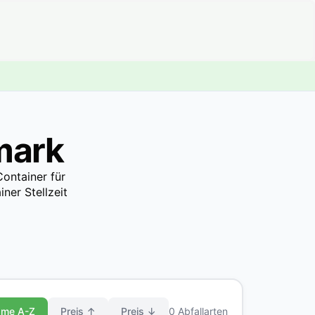
mark
ontainer für
ner Stellzeit
me A-Z
Preis ↑
Preis ↓
0 Abfallarten