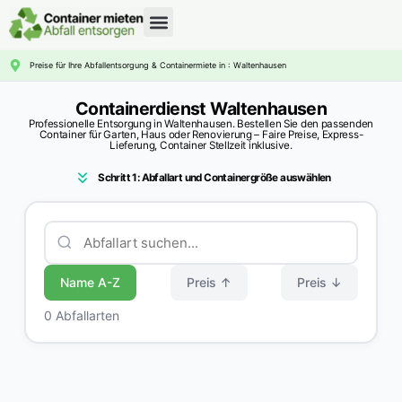
CONTAINERDIENST RATGEBER
Preise für Ihre Abfallentsorgung & Containermiete in : Waltenhausen
Containerdienst Waltenhausen
Professionelle Entsorgung in Waltenhausen. Bestellen Sie den passenden
Container für Garten, Haus oder Renovierung – Faire Preise, Express-
Lieferung, Container Stellzeit inklusive.
Schritt 1: Abfallart und Containergröße auswählen
Name A-Z
Preis ↑
Preis ↓
0 Abfallarten