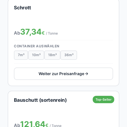
Schrott
37,34
Ab
€
/ Tonne
CONTAINER AUSWÄHLEN
7m³
10m³
18m³
36m³
Weiter zur Preisanfrage
Bauschutt (sortenrein)
Top-Seller
121,64
Ab
€
/ Tonne