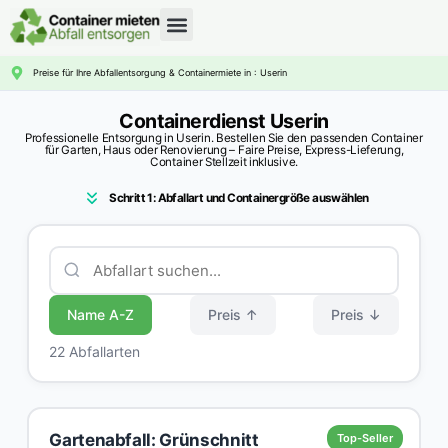
CONTAINERDIENST RATGEBER
Preise für Ihre Abfallentsorgung & Containermiete in : Userin
Containerdienst Userin
Professionelle Entsorgung in Userin. Bestellen Sie den passenden Container
für Garten, Haus oder Renovierung – Faire Preise, Express-Lieferung,
Container Stellzeit inklusive.
Schritt 1: Abfallart und Containergröße auswählen
Name A-Z
Preis ↑
Preis ↓
22 Abfallarten
Gartenabfall: Grünschnitt
Top-Seller