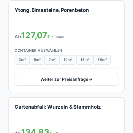
Ytong, Bimssteine, Porenbeton
127,07
Ab
€
/ Tonne
CONTAINER AUSWÄHLEN
3m³
5m³
7m³
10m³
18m³
36m³
Weiter zur Preisanfrage
Gartenabfall: Wurzeln & Stammholz
134,83