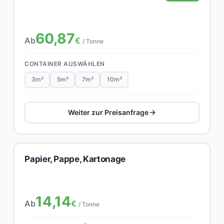
60,87
Ab
€
/ Tonne
CONTAINER AUSWÄHLEN
3m³
5m³
7m³
10m³
Weiter zur Preisanfrage
Papier, Pappe, Kartonage
14,14
Ab
€
/ Tonne