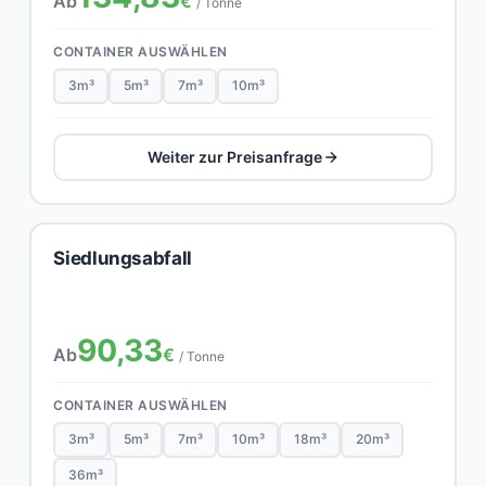
Ab
€
/ Tonne
CONTAINER AUSWÄHLEN
3m³
5m³
7m³
10m³
Weiter zur Preisanfrage
Siedlungsabfall
90,33
Ab
€
/ Tonne
CONTAINER AUSWÄHLEN
3m³
5m³
7m³
10m³
18m³
20m³
36m³