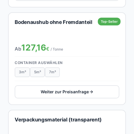
Bodenaushub ohne Fremdanteil
Top-Seller
127,16
Ab
€
/ Tonne
CONTAINER AUSWÄHLEN
3m³
5m³
7m³
Weiter zur Preisanfrage
Verpackungsmaterial (transparent)