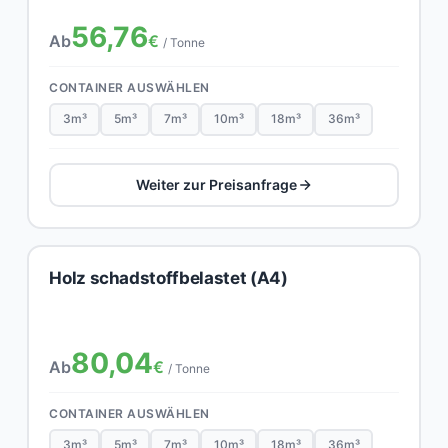
56,76
Ab
€
/ Tonne
CONTAINER AUSWÄHLEN
3m³
5m³
7m³
10m³
18m³
36m³
Weiter zur Preisanfrage
Holz schadstoffbelastet (A4)
80,04
Ab
€
/ Tonne
CONTAINER AUSWÄHLEN
3m³
5m³
7m³
10m³
18m³
36m³