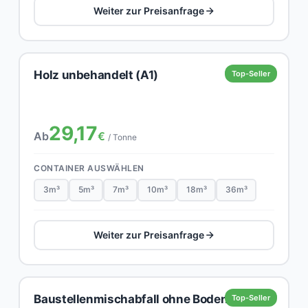
Weiter zur Preisanfrage
Holz unbehandelt (A1)
Top-Seller
29,17
Ab
€
/ Tonne
CONTAINER AUSWÄHLEN
3m³
5m³
7m³
10m³
18m³
36m³
Weiter zur Preisanfrage
Baustellenmischabfall ohne Boden,
Top-Seller