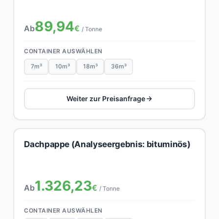
89,94
Ab
€
/ Tonne
CONTAINER AUSWÄHLEN
7m³
10m³
18m³
36m³
Weiter zur Preisanfrage
Dachpappe (Analyseergebnis: bituminös)
1.326,23
Ab
€
/ Tonne
CONTAINER AUSWÄHLEN