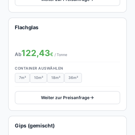
Flachglas
122,43
Ab
€
/ Tonne
CONTAINER AUSWÄHLEN
7m³
10m³
18m³
36m³
Weiter zur Preisanfrage
Gips (gemischt)