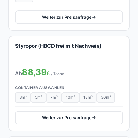
Weiter zur Preisanfrage
Styropor (HBCD frei mit Nachweis)
88,39
Ab
€
/ Tonne
CONTAINER AUSWÄHLEN
3m³
5m³
7m³
10m³
18m³
36m³
Weiter zur Preisanfrage