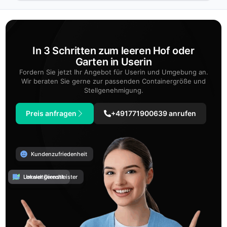
In 3 Schritten zum leeren Hof oder
Garten in Userin
Fordern Sie jetzt Ihr Angebot für Userin und Umgebung an.
Wir beraten Sie gerne zur passenden Containergröße und
Stellgenehmigung.
Preis anfragen
+491771900639 anrufen
Kundenzufriedenheit
Umweltgerecht
Lokaler Dienstleister