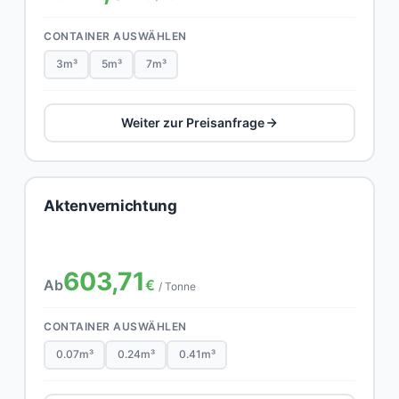
CONTAINER AUSWÄHLEN
3m³
5m³
7m³
Weiter zur Preisanfrage
Aktenvernichtung
603,71
Ab
€
/ Tonne
CONTAINER AUSWÄHLEN
0.07m³
0.24m³
0.41m³