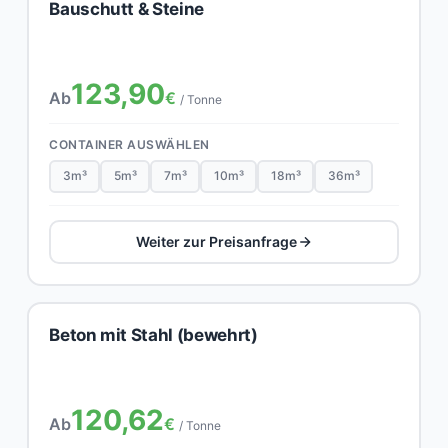
Bauschutt & Steine
123,90
Ab
€
/ Tonne
CONTAINER AUSWÄHLEN
3m³
5m³
7m³
10m³
18m³
36m³
Weiter zur Preisanfrage
Beton mit Stahl (bewehrt)
120,62
Ab
€
/ Tonne