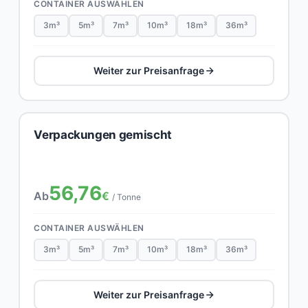
CONTAINER AUSWÄHLEN
3m³
5m³
7m³
10m³
18m³
36m³
Weiter zur Preisanfrage
Verpackungen gemischt
56,76
Ab
€
/ Tonne
CONTAINER AUSWÄHLEN
3m³
5m³
7m³
10m³
18m³
36m³
Weiter zur Preisanfrage