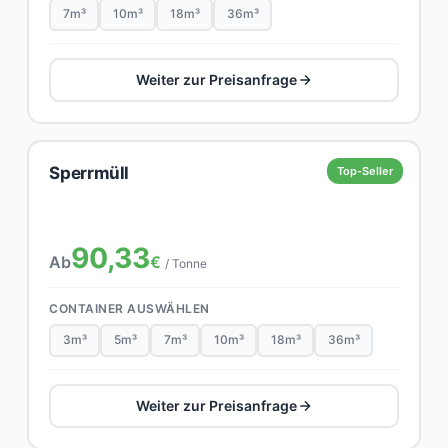
7m³
10m³
18m³
36m³
Weiter zur Preisanfrage
Sperrmüll
Top-Seller
90,33
Ab
€
/ Tonne
CONTAINER AUSWÄHLEN
3m³
5m³
7m³
10m³
18m³
36m³
Weiter zur Preisanfrage