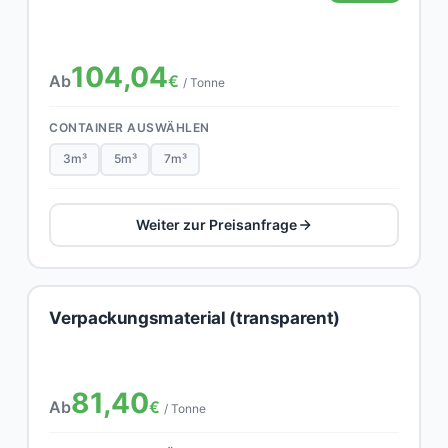
104,04
Ab
€
/ Tonne
CONTAINER AUSWÄHLEN
3m³
5m³
7m³
Weiter zur Preisanfrage
Verpackungsmaterial (transparent)
81,40
Ab
€
/ Tonne