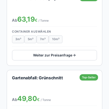
63,19
Ab
€
/ Tonne
CONTAINER AUSWÄHLEN
3m³
5m³
7m³
10m³
Weiter zur Preisanfrage
Gartenabfall: Grünschnitt
Top-Seller
49,80
Ab
€
/ Tonne