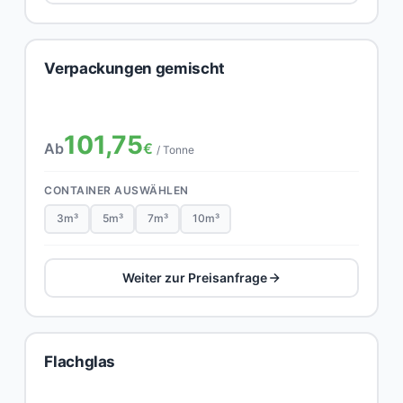
Verpackungen gemischt
101,75
Ab
€
/ Tonne
CONTAINER AUSWÄHLEN
3m³
5m³
7m³
10m³
Weiter zur Preisanfrage
Flachglas