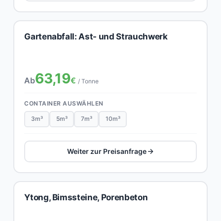
Gartenabfall: Ast- und Strauchwerk
63,19
Ab
€
/ Tonne
CONTAINER AUSWÄHLEN
3m³
5m³
7m³
10m³
Weiter zur Preisanfrage
Ytong, Bimssteine, Porenbeton