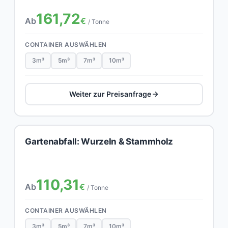
161,72
Ab
€
/ Tonne
CONTAINER AUSWÄHLEN
3m³
5m³
7m³
10m³
Weiter zur Preisanfrage
Gartenabfall: Wurzeln & Stammholz
110,31
Ab
€
/ Tonne
CONTAINER AUSWÄHLEN
3m³
5m³
7m³
10m³