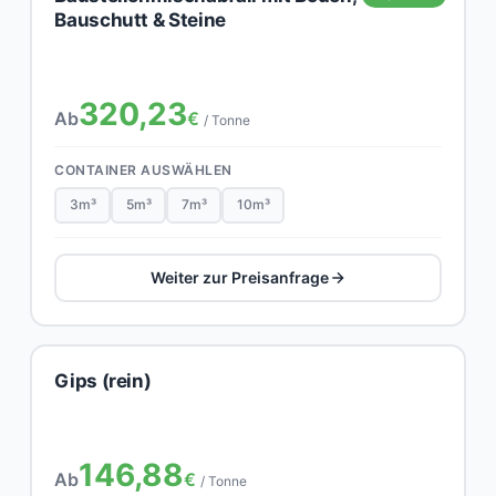
Bauschutt & Steine
320,23
Ab
€
/ Tonne
CONTAINER AUSWÄHLEN
3m³
5m³
7m³
10m³
Weiter zur Preisanfrage
Gips (rein)
146,88
Ab
€
/ Tonne