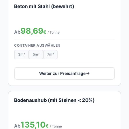
Beton mit Stahl (bewehrt)
98,69
Ab
€
/ Tonne
CONTAINER AUSWÄHLEN
3m³
5m³
7m³
Weiter zur Preisanfrage
Bodenaushub (mit Steinen < 20%)
135,10
Ab
€
/ Tonne