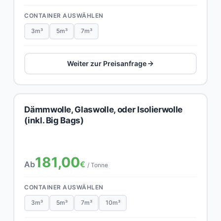
CONTAINER AUSWÄHLEN
3m³
5m³
7m³
Weiter zur Preisanfrage
Dämmwolle, Glaswolle, oder Isolierwolle
(inkl. Big Bags)
181,00
Ab
€
/ Tonne
CONTAINER AUSWÄHLEN
3m³
5m³
7m³
10m³