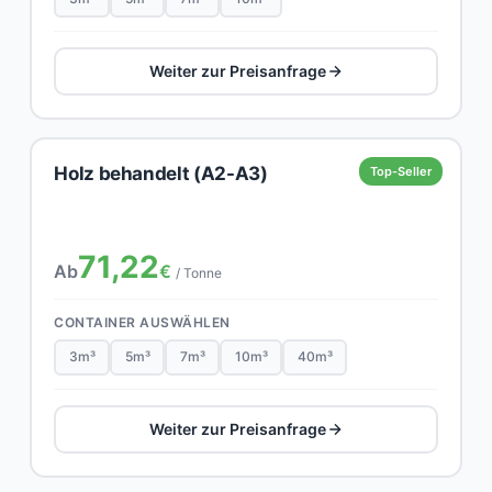
Weiter zur Preisanfrage
Holz behandelt (A2-A3)
Top-Seller
71,22
Ab
€
/ Tonne
CONTAINER AUSWÄHLEN
3m³
5m³
7m³
10m³
40m³
Weiter zur Preisanfrage