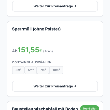
Weiter zur Preisanfrage
Sperrmüll (ohne Polster)
151,55
Ab
€
/ Tonne
CONTAINER AUSWÄHLEN
3m³
5m³
7m³
10m³
Weiter zur Preisanfrage
Baustellenmischabfall mit Boden,
Top-Seller