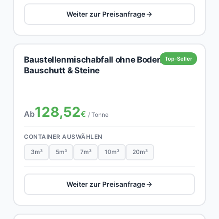
Weiter zur Preisanfrage
Baustellenmischabfall ohne Boden,
Top-Seller
Bauschutt & Steine
128,52
Ab
€
/ Tonne
CONTAINER AUSWÄHLEN
3m³
5m³
7m³
10m³
20m³
Weiter zur Preisanfrage