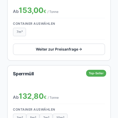
153,00
Ab
€
/ Tonne
CONTAINER AUSWÄHLEN
7m³
Weiter zur Preisanfrage
Sperrmüll
Top-Seller
132,80
Ab
€
/ Tonne
CONTAINER AUSWÄHLEN
3m³
5m³
7m³
10m³