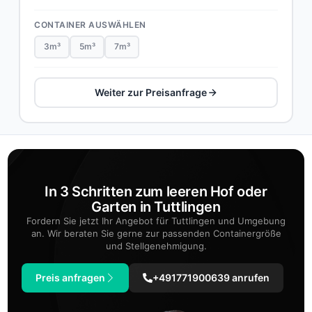
CONTAINER AUSWÄHLEN
3m³
5m³
7m³
Weiter zur Preisanfrage
In 3 Schritten zum leeren Hof oder
Garten in Tuttlingen
Fordern Sie jetzt Ihr Angebot für Tuttlingen und Umgebung
an. Wir beraten Sie gerne zur passenden Containergröße
und Stellgenehmigung.
Preis anfragen
+491771900639 anrufen