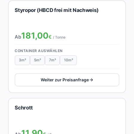
Styropor (HBCD frei mit Nachweis)
181,00
Ab
€
/ Tonne
CONTAINER AUSWÄHLEN
3m³
5m³
7m³
10m³
Weiter zur Preisanfrage
Schrott
11,90