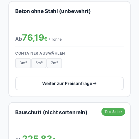
Beton ohne Stahl (unbewehrt)
76,19
Ab
€
/ Tonne
CONTAINER AUSWÄHLEN
3m³
5m³
7m³
Weiter zur Preisanfrage
Bauschutt (nicht sortenrein)
Top-Seller
225,83