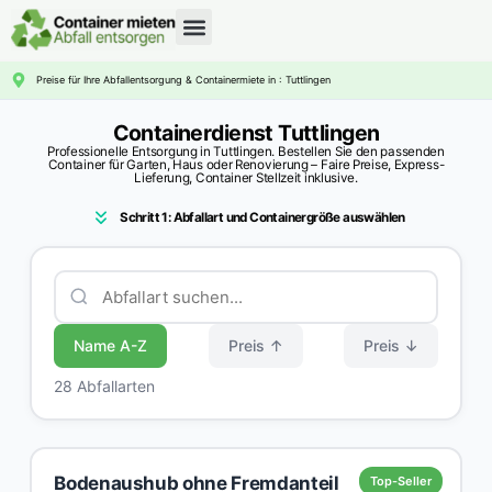
CONTAINERDIENST RATGEBER
Preise für Ihre Abfallentsorgung & Containermiete in : Tuttlingen
Containerdienst Tuttlingen
Professionelle Entsorgung in Tuttlingen. Bestellen Sie den passenden
Container für Garten, Haus oder Renovierung – Faire Preise, Express-
Lieferung, Container Stellzeit inklusive.
Schritt 1: Abfallart und Containergröße auswählen
Name A-Z
Preis ↑
Preis ↓
28 Abfallarten
Bodenaushub ohne Fremdanteil
Top-Seller