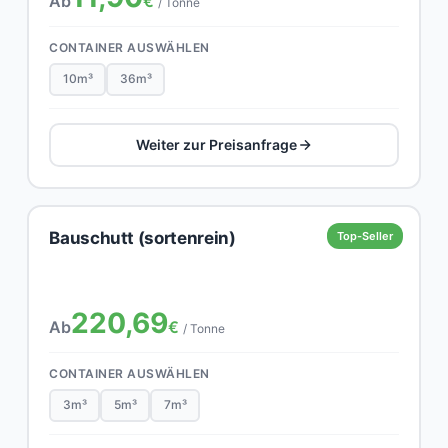
Ab
€
/ Tonne
CONTAINER AUSWÄHLEN
10m³
36m³
Weiter zur Preisanfrage
Bauschutt (sortenrein)
Top-Seller
220,69
Ab
€
/ Tonne
CONTAINER AUSWÄHLEN
3m³
5m³
7m³