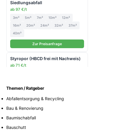
Siedlungsabfall
ab 97 €/t
3m³
5m³
7m³
10m³
12m³
16m³
20m³
24m³
32m³
37m³
40m³
Zur Preisanfrage
Styropor (HBCD frei mit Nachweis)
ab 71 €/t
3m³
5m³
7m³
10m³
12m³
20m³
40m³
Themen / Ratgeber
Zur Preisanfrage
Abfallentsorgung & Recycling
Schrott
Bau & Renovierung
ab 40 €/t
Baumischabfall
7m³
10m³
12m³
20m³
40m³
Bauschutt
Zur Preisanfrage