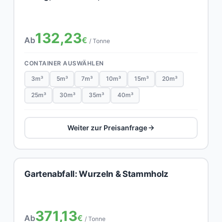
132,23
Ab
€
/ Tonne
CONTAINER AUSWÄHLEN
3m³
5m³
7m³
10m³
15m³
20m³
25m³
30m³
35m³
40m³
Weiter zur Preisanfrage
Gartenabfall: Wurzeln & Stammholz
371,13
Ab
€
/ Tonne