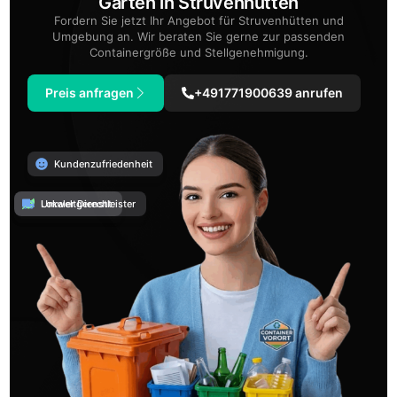
Garten in Struvenhütten
Fordern Sie jetzt Ihr Angebot für Struvenhütten und
Umgebung an. Wir beraten Sie gerne zur passenden
Containergröße und Stellgenehmigung.
Preis anfragen
+491771900639 anrufen
Kundenzufriedenheit
Umweltgerecht
Lokaler Dienstleister