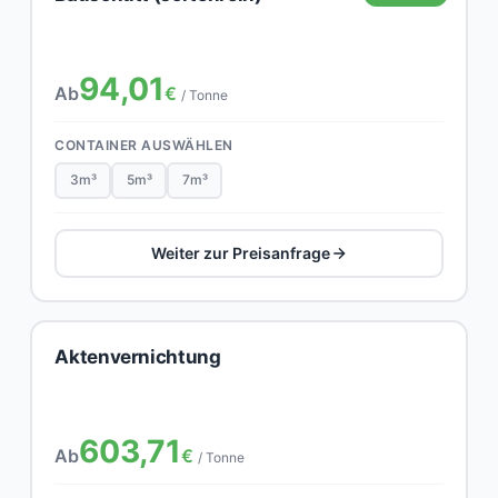
94,01
Ab
€
/ Tonne
CONTAINER AUSWÄHLEN
3m³
5m³
7m³
Weiter zur Preisanfrage
Aktenvernichtung
603,71
Ab
€
/ Tonne