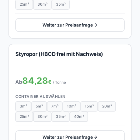
25m³
30m³
35m³
Weiter zur Preisanfrage
Styropor (HBCD frei mit Nachweis)
84,28
Ab
€
/ Tonne
CONTAINER AUSWÄHLEN
3m³
5m³
7m³
10m³
15m³
20m³
25m³
30m³
35m³
40m³
Weiter zur Preisanfrage