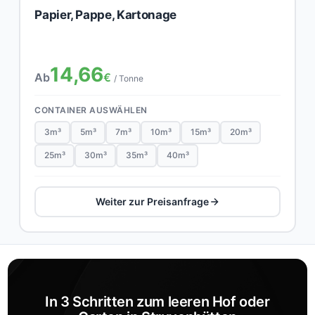
Papier, Pappe, Kartonage
14,66
Ab
€
/ Tonne
CONTAINER AUSWÄHLEN
3m³
5m³
7m³
10m³
15m³
20m³
25m³
30m³
35m³
40m³
Weiter zur Preisanfrage
In 3 Schritten zum leeren Hof oder