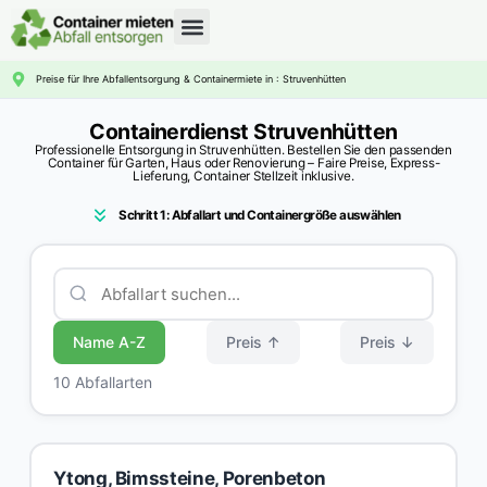
CONTAINERDIENST RATGEBER
Preise für Ihre Abfallentsorgung & Containermiete in : Struvenhütten
Containerdienst Struvenhütten
Professionelle Entsorgung in Struvenhütten. Bestellen Sie den passenden
Container für Garten, Haus oder Renovierung – Faire Preise, Express-
Lieferung, Container Stellzeit inklusive.
Schritt 1: Abfallart und Containergröße auswählen
Name A-Z
Preis ↑
Preis ↓
10 Abfallarten
Ytong, Bimssteine, Porenbeton