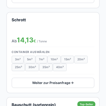
Schrott
14,13
Ab
€
/ Tonne
CONTAINER AUSWÄHLEN
3m³
5m³
7m³
10m³
15m³
20m³
25m³
30m³
35m³
40m³
Weiter zur Preisanfrage
Bauschutt (sortenrein)
Top-Seller