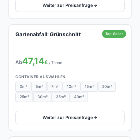
Weiter zur Preisanfrage
Gartenabfall: Grünschnitt
Top-Seller
47,14
Ab
€
/ Tonne
CONTAINER AUSWÄHLEN
3m³
5m³
7m³
10m³
15m³
20m³
25m³
30m³
35m³
40m³
Weiter zur Preisanfrage