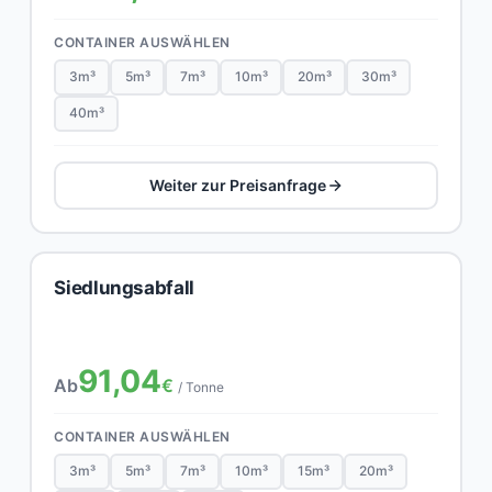
CONTAINER AUSWÄHLEN
3m³
5m³
7m³
10m³
20m³
30m³
40m³
Weiter zur Preisanfrage
Siedlungsabfall
91,04
Ab
€
/ Tonne
CONTAINER AUSWÄHLEN
3m³
5m³
7m³
10m³
15m³
20m³