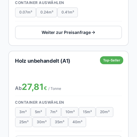
CONTAINER AUSWÄHLEN
0.07m³
0.24m³
0.41m³
Weiter zur Preisanfrage
Holz unbehandelt (A1)
Top-Seller
27,81
Ab
€
/ Tonne
CONTAINER AUSWÄHLEN
3m³
5m³
7m³
10m³
15m³
20m³
25m³
30m³
35m³
40m³