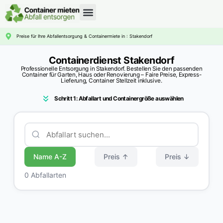
CONTAINERDIENST RATGEBER
Preise für Ihre Abfallentsorgung & Containermiete in : Stakendorf
Containerdienst Stakendorf
Professionelle Entsorgung in Stakendorf. Bestellen Sie den passenden
Container für Garten, Haus oder Renovierung – Faire Preise, Express-
Lieferung, Container Stellzeit inklusive.
Schritt 1: Abfallart und Containergröße auswählen
Name A-Z
Preis ↑
Preis ↓
0 Abfallarten