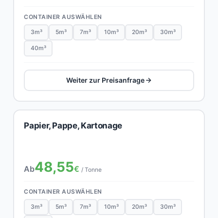
CONTAINER AUSWÄHLEN
3m³
5m³
7m³
10m³
20m³
30m³
40m³
Weiter zur Preisanfrage
Papier, Pappe, Kartonage
48,55
Ab
€
/ Tonne
CONTAINER AUSWÄHLEN
3m³
5m³
7m³
10m³
20m³
30m³