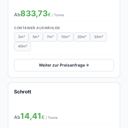
833,73
Ab
€
/ Tonne
CONTAINER AUSWÄHLEN
3m³
5m³
7m³
10m³
20m³
30m³
40m³
Weiter zur Preisanfrage
Schrott
14,41
Ab
€
/ Tonne