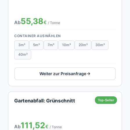
55,38
Ab
€
/ Tonne
CONTAINER AUSWÄHLEN
3m³
5m³
7m³
10m³
20m³
30m³
40m³
Weiter zur Preisanfrage
Gartenabfall: Grünschnitt
Top-Seller
111,52
Ab
€
/ Tonne