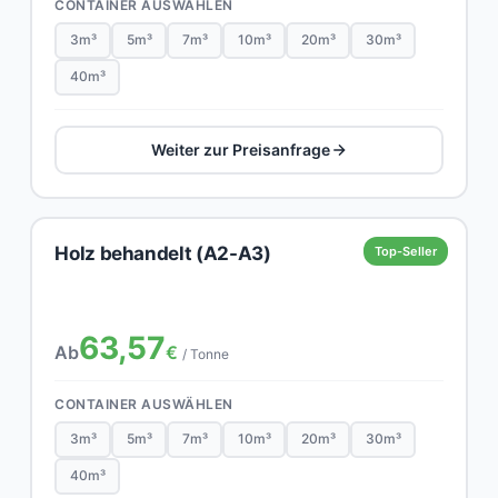
CONTAINER AUSWÄHLEN
3m³
5m³
7m³
10m³
20m³
30m³
40m³
Weiter zur Preisanfrage
Holz behandelt (A2-A3)
Top-Seller
63,57
Ab
€
/ Tonne
CONTAINER AUSWÄHLEN
3m³
5m³
7m³
10m³
20m³
30m³
40m³