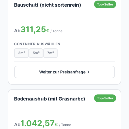
Bauschutt (nicht sortenrein)
Top-Seller
311,25
Ab
€
/ Tonne
CONTAINER AUSWÄHLEN
3m³
5m³
7m³
Weiter zur Preisanfrage
Bodenaushub (mit Grasnarbe)
Top-Seller
1.042,57
Ab
€
/ Tonne