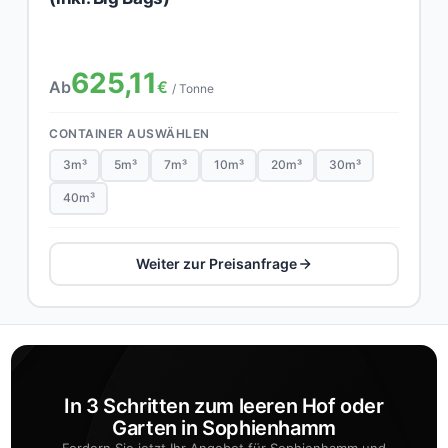
625,11
Ab
€
/ Tonne
CONTAINER AUSWÄHLEN
3m³
5m³
7m³
10m³
20m³
30m³
40m³
Weiter zur Preisanfrage
In 3 Schritten zum leeren Hof oder
Garten in Sophienhamm
Fordern Sie jetzt Ihr Angebot für Sophienhamm und