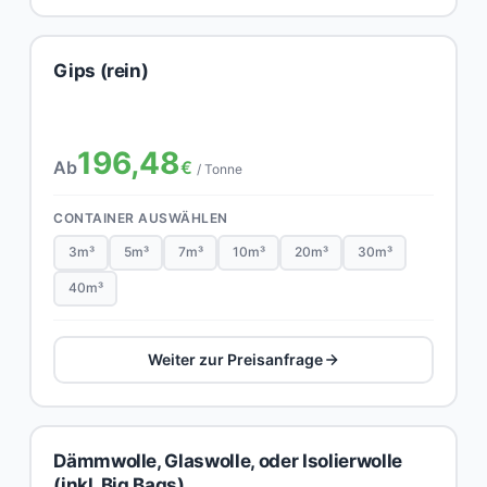
Gips (rein)
196,48
Ab
€
/ Tonne
CONTAINER AUSWÄHLEN
3m³
5m³
7m³
10m³
20m³
30m³
40m³
Weiter zur Preisanfrage
Dämmwolle, Glaswolle, oder Isolierwolle
(inkl. Big Bags)