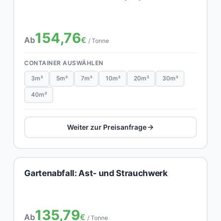
154,76
Ab
€
/ Tonne
CONTAINER AUSWÄHLEN
3m³
5m³
7m³
10m³
20m³
30m³
40m³
Weiter zur Preisanfrage
Gartenabfall: Ast- und Strauchwerk
135,79
Ab
€
/ Tonne