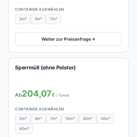
CONTAINER AUSWÄHLEN
3m³
5m³
7m³
Weiter zur Preisanfrage
Sperrmüll (ohne Polster)
204,07
Ab
€
/ Tonne
CONTAINER AUSWÄHLEN
3m³
5m³
7m³
10m³
20m³
30m³
40m³