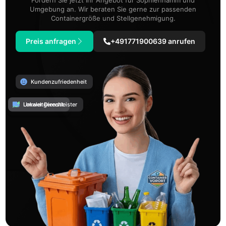
Umgebung an. Wir beraten Sie gerne zur passenden
Containergröße und Stellgenehmigung.
Preis anfragen
+491771900639 anrufen
Kundenzufriedenheit
Umweltgerecht
Lokaler Dienstleister