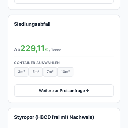
Siedlungsabfall
229,11
Ab
€
/ Tonne
CONTAINER AUSWÄHLEN
3m³
5m³
7m³
10m³
Weiter zur Preisanfrage
Styropor (HBCD frei mit Nachweis)