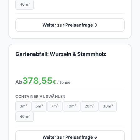
40m³
Weiter zur Preisanfrage
Gartenabfall: Wurzeln & Stammholz
378,55
Ab
€
/ Tonne
CONTAINER AUSWÄHLEN
3m³
5m³
7m³
10m³
20m³
30m³
40m³
Weiter zur Preisanfrage