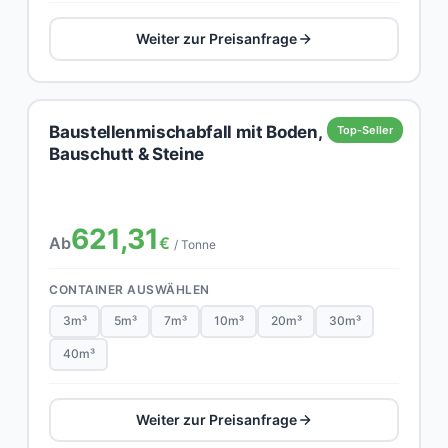
Weiter zur Preisanfrage
Baustellenmischabfall mit Boden,
Top-Seller
Bauschutt & Steine
621,31
Ab
€
/ Tonne
CONTAINER AUSWÄHLEN
3m³
5m³
7m³
10m³
20m³
30m³
40m³
Weiter zur Preisanfrage