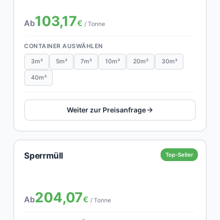
103,17
Ab
€
/ Tonne
CONTAINER AUSWÄHLEN
3m³
5m³
7m³
10m³
20m³
30m³
40m³
Weiter zur Preisanfrage
Sperrmüll
Top-Seller
204,07
Ab
€
/ Tonne