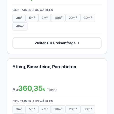
CONTAINER AUSWÄHLEN
3m³
5m³
7m³
10m³
20m³
30m³
40m³
Weiter zur Preisanfrage
Ytong, Bimssteine, Porenbeton
360,35
Ab
€
/ Tonne
CONTAINER AUSWÄHLEN
3m³
5m³
7m³
10m³
20m³
30m³