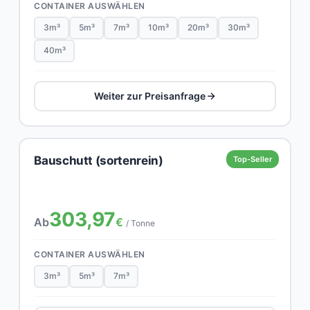
CONTAINER AUSWÄHLEN
3m³
5m³
7m³
10m³
20m³
30m³
40m³
Weiter zur Preisanfrage
Bauschutt (sortenrein)
Top-Seller
303,97
Ab
€
/ Tonne
CONTAINER AUSWÄHLEN
3m³
5m³
7m³