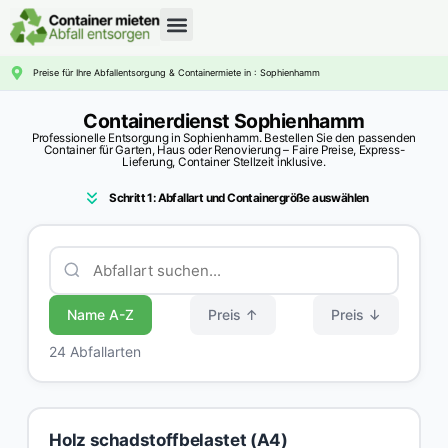
CONTAINERDIENST RATGEBER
Preise für Ihre Abfallentsorgung & Containermiete in : Sophienhamm
Containerdienst Sophienhamm
Professionelle Entsorgung in Sophienhamm. Bestellen Sie den passenden
Container für Garten, Haus oder Renovierung – Faire Preise, Express-
Lieferung, Container Stellzeit inklusive.
Schritt 1: Abfallart und Containergröße auswählen
Name A-Z
Preis ↑
Preis ↓
24 Abfallarten
Holz schadstoffbelastet (A4)