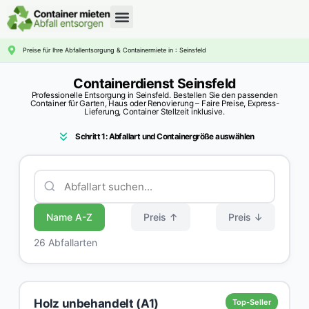
CONTAINERDIENST RATGEBER
Preise für Ihre Abfallentsorgung & Containermiete in : Seinsfeld
Containerdienst Seinsfeld
Professionelle Entsorgung in Seinsfeld. Bestellen Sie den passenden
Container für Garten, Haus oder Renovierung – Faire Preise, Express-
Lieferung, Container Stellzeit inklusive.
Schritt 1: Abfallart und Containergröße auswählen
Name A-Z
Preis ↑
Preis ↓
26 Abfallarten
Holz unbehandelt (A1)
Top-Seller