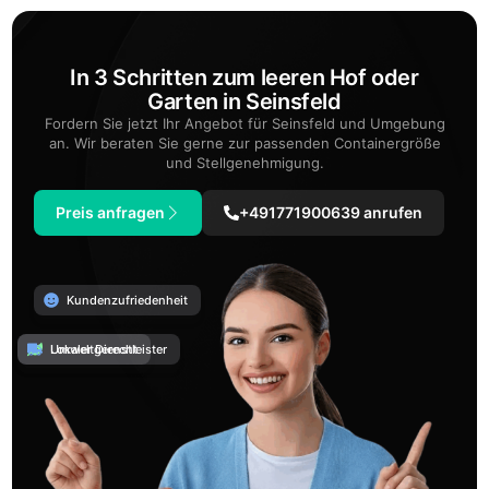
In 3 Schritten zum leeren Hof oder
Garten in Seinsfeld
Fordern Sie jetzt Ihr Angebot für Seinsfeld und Umgebung
an. Wir beraten Sie gerne zur passenden Containergröße
und Stellgenehmigung.
Preis anfragen
+491771900639 anrufen
Kundenzufriedenheit
Umweltgerecht
Lokaler Dienstleister