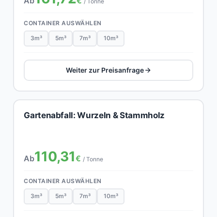
Ab
€
/ Tonne
CONTAINER AUSWÄHLEN
3m³
5m³
7m³
10m³
Weiter zur Preisanfrage
Gartenabfall: Wurzeln & Stammholz
110,31
Ab
€
/ Tonne
CONTAINER AUSWÄHLEN
3m³
5m³
7m³
10m³