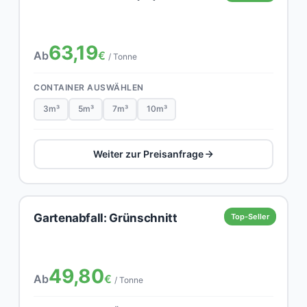
63,19
Ab
€
/ Tonne
CONTAINER AUSWÄHLEN
3m³
5m³
7m³
10m³
Weiter zur Preisanfrage
Gartenabfall: Grünschnitt
Top-Seller
49,80
Ab
€
/ Tonne