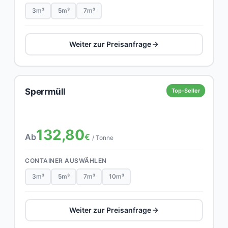
3m³
5m³
7m³
Weiter zur Preisanfrage
Sperrmüll
Top-Seller
132,80
Ab
€
/ Tonne
CONTAINER AUSWÄHLEN
3m³
5m³
7m³
10m³
Weiter zur Preisanfrage