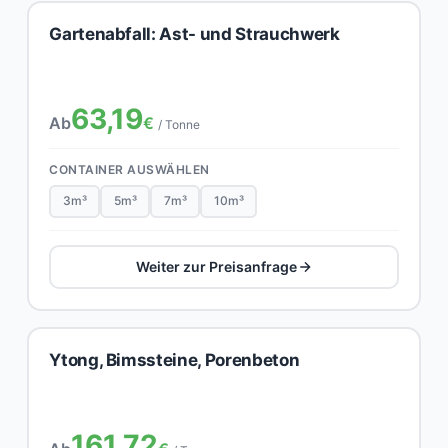
Gartenabfall: Ast- und Strauchwerk
63,19
Ab
€
/ Tonne
CONTAINER AUSWÄHLEN
3m³
5m³
7m³
10m³
Weiter zur Preisanfrage
Ytong, Bimssteine, Porenbeton
161,72