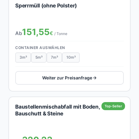
Sperrmüll (ohne Polster)
151,55
Ab
€
/ Tonne
CONTAINER AUSWÄHLEN
3m³
5m³
7m³
10m³
Weiter zur Preisanfrage
Baustellenmischabfall mit Boden,
Top-Seller
Bauschutt & Steine