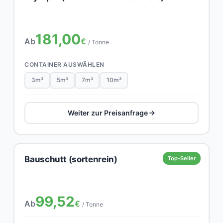
181,00
Ab
€
/ Tonne
CONTAINER AUSWÄHLEN
3m³
5m³
7m³
10m³
Weiter zur Preisanfrage
Bauschutt (sortenrein)
Top-Seller
99,52
Ab
€
/ Tonne