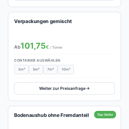
Verpackungen gemischt
101,75
Ab
€
/ Tonne
CONTAINER AUSWÄHLEN
3m³
5m³
7m³
10m³
Weiter zur Preisanfrage
Bodenaushub ohne Fremdanteil
Top-Seller