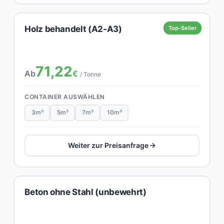
Holz behandelt (A2-A3)
Top-Seller
71,22
Ab
€
/ Tonne
CONTAINER AUSWÄHLEN
3m³
5m³
7m³
10m³
Weiter zur Preisanfrage
Beton ohne Stahl (unbewehrt)