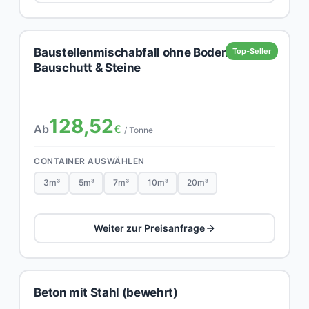
Baustellenmischabfall ohne Boden,
Top-Seller
Bauschutt & Steine
128,52
Ab
€
/ Tonne
CONTAINER AUSWÄHLEN
3m³
5m³
7m³
10m³
20m³
Weiter zur Preisanfrage
Beton mit Stahl (bewehrt)