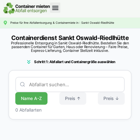
CONTAINERDIENST RATGEBER
Preise für Ihre Abfallentsorgung & Containermiete in : Sankt Oswald-Riedlhütte
Containerdienst Sankt Oswald-Riedlhütte
Professionelle Entsorgung in Sankt Oswald-Riedlhütte. Bestellen Sie den
passenden Container für Garten, Haus oder Renovierung – Faire Preise,
Express-Lieferung, Container Stellzeit inklusive.
Schritt 1: Abfallart und Containergröße auswählen
Name A-Z
Preis ↑
Preis ↓
0 Abfallarten