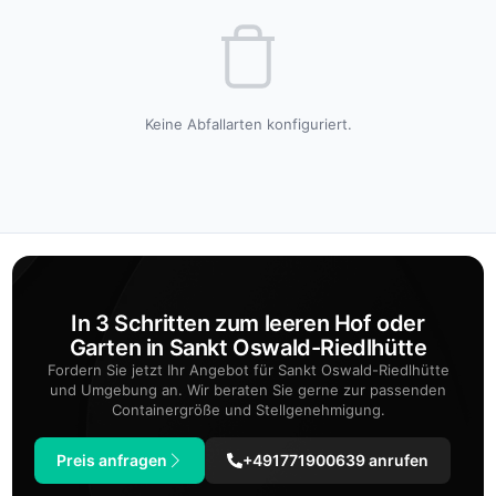
Keine Abfallarten konfiguriert.
In 3 Schritten zum leeren Hof oder
Garten in Sankt Oswald-Riedlhütte
Fordern Sie jetzt Ihr Angebot für Sankt Oswald-Riedlhütte
und Umgebung an. Wir beraten Sie gerne zur passenden
Containergröße und Stellgenehmigung.
Preis anfragen
+491771900639 anrufen