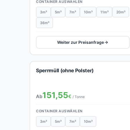
CONTAINER AUSWÄHLEN
3m³
5m³
7m³
10m³
11m³
20m³
36m³
Weiter zur Preisanfrage
Sperrmüll (ohne Polster)
151,55
Ab
€
/ Tonne
CONTAINER AUSWÄHLEN
3m³
5m³
7m³
10m³