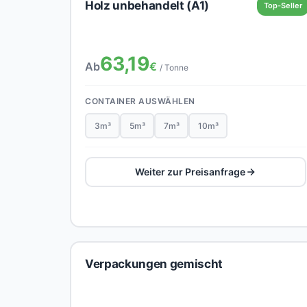
Holz unbehandelt (A1)
Top-Seller
63,19
Ab
€
/ Tonne
CONTAINER AUSWÄHLEN
3m³
5m³
7m³
10m³
Weiter zur Preisanfrage
Verpackungen gemischt