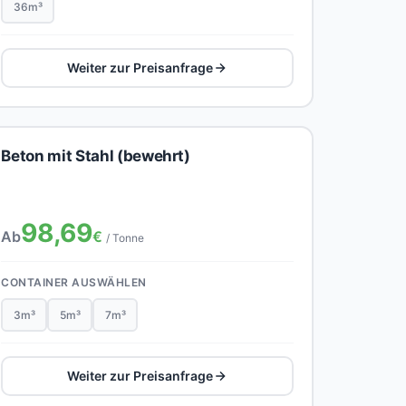
36m³
Weiter zur Preisanfrage
Beton mit Stahl (bewehrt)
98,69
Ab
€
/ Tonne
CONTAINER AUSWÄHLEN
3m³
5m³
7m³
Weiter zur Preisanfrage