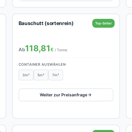
Bauschutt (sortenrein)
Top-Seller
118,81
Ab
€
/ Tonne
CONTAINER AUSWÄHLEN
3m³
5m³
7m³
Weiter zur Preisanfrage