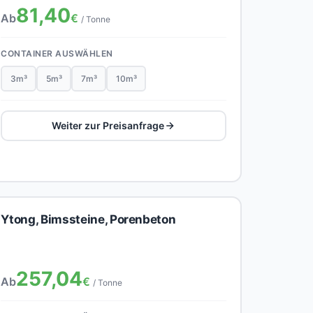
81,40
Ab
€
/ Tonne
CONTAINER AUSWÄHLEN
3m³
5m³
7m³
10m³
Weiter zur Preisanfrage
Ytong, Bimssteine, Porenbeton
257,04
Ab
€
/ Tonne