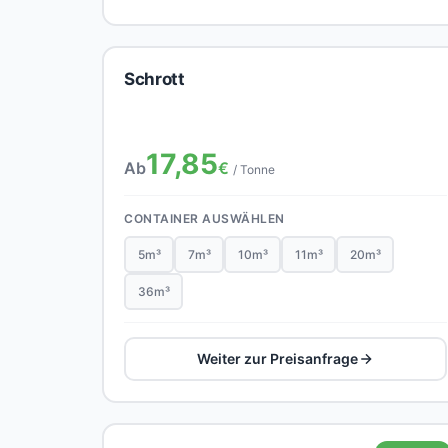
Schrott
17,85
Ab
€
/ Tonne
CONTAINER AUSWÄHLEN
5m³
7m³
10m³
11m³
20m³
36m³
Weiter zur Preisanfrage