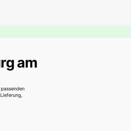
urg am
n passenden
Lieferung,