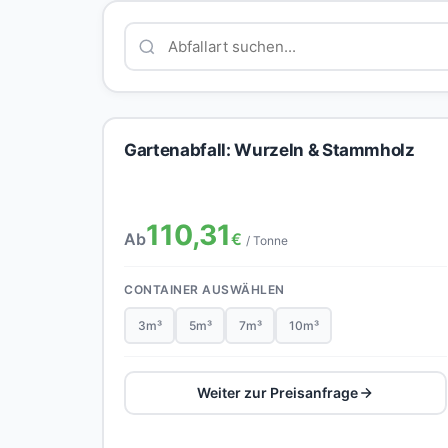
Gartenabfall: Wurzeln & Stammholz
110,31
Ab
€
/ Tonne
CONTAINER AUSWÄHLEN
3m³
5m³
7m³
10m³
Weiter zur Preisanfrage