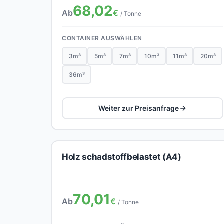
68,02
Ab
€
/ Tonne
CONTAINER AUSWÄHLEN
3m³
5m³
7m³
10m³
11m³
20m³
36m³
Weiter zur Preisanfrage
Holz schadstoffbelastet (A4)
70,01
Ab
€
/ Tonne