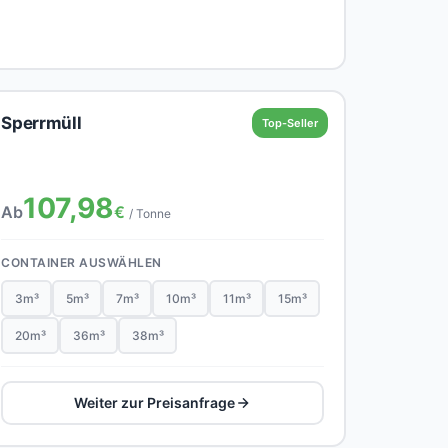
Sperrmüll
Top-Seller
107,98
Ab
€
/ Tonne
CONTAINER AUSWÄHLEN
3m³
5m³
7m³
10m³
11m³
15m³
20m³
36m³
38m³
Weiter zur Preisanfrage