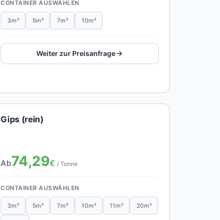
CONTAINER AUSWÄHLEN
3m³
5m³
7m³
10m³
Weiter zur Preisanfrage
Gips (rein)
74,29
Ab
€
/ Tonne
CONTAINER AUSWÄHLEN
3m³
5m³
7m³
10m³
11m³
20m³