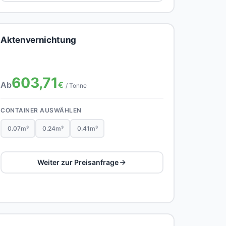
Aktenvernichtung
603,71
Ab
€
/ Tonne
CONTAINER AUSWÄHLEN
0.07m³
0.24m³
0.41m³
Weiter zur Preisanfrage