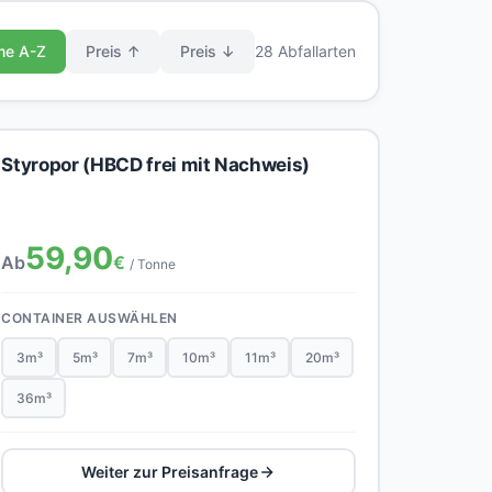
me A-Z
Preis ↑
Preis ↓
28 Abfallarten
Styropor (HBCD frei mit Nachweis)
59,90
Ab
€
/ Tonne
CONTAINER AUSWÄHLEN
3m³
5m³
7m³
10m³
11m³
20m³
36m³
Weiter zur Preisanfrage