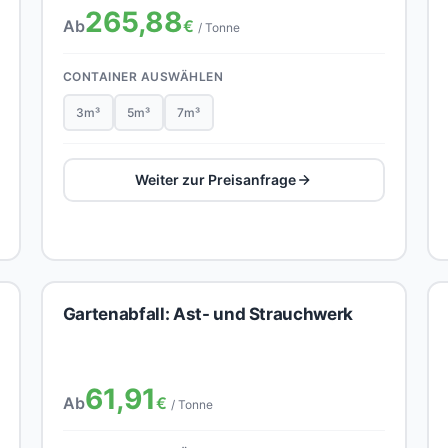
265,88
Ab
€
/ Tonne
CONTAINER AUSWÄHLEN
3m³
5m³
7m³
Weiter zur Preisanfrage
Gartenabfall: Ast- und Strauchwerk
61,91
Ab
€
/ Tonne