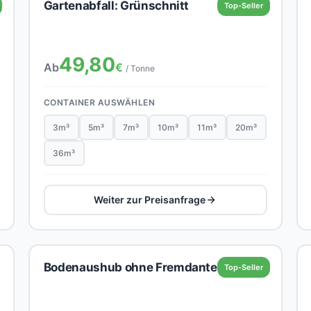
Gartenabfall: Grünschnitt
Top-Seller
49,80
Ab
€
/ Tonne
CONTAINER AUSWÄHLEN
3m³
5m³
7m³
10m³
11m³
20m³
36m³
Weiter zur Preisanfrage
Bodenaushub ohne Fremdanteil
Top-Seller