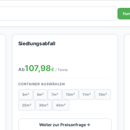
Na
Siedlungsabfall
107,98
Ab
€
/ Tonne
CONTAINER AUSWÄHLEN
3m³
5m³
7m³
10m³
11m³
15m³
20m³
36m³
40m³
Weiter zur Preisanfrage