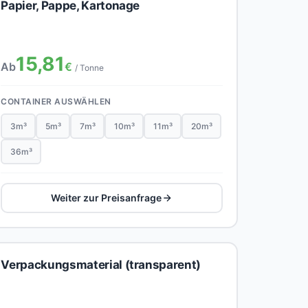
Papier, Pappe, Kartonage
15,81
Ab
€
/ Tonne
CONTAINER AUSWÄHLEN
3m³
5m³
7m³
10m³
11m³
20m³
36m³
Weiter zur Preisanfrage
Verpackungsmaterial (transparent)