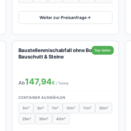
Weiter zur Preisanfrage
Baustellenmischabfall ohne Boden,
Top-Seller
Bauschutt & Steine
147,94
Ab
€
/ Tonne
CONTAINER AUSWÄHLEN
3m³
5m³
7m³
10m³
11m³
20m³
25m³
36m³
40m³