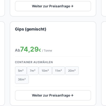
Weiter zur Preisanfrage
Gips (gemischt)
74,29
Ab
€
/ Tonne
CONTAINER AUSWÄHLEN
5m³
7m³
10m³
11m³
20m³
36m³
Weiter zur Preisanfrage