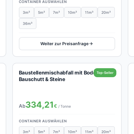
CONTAINER AUSWÄHLEN
3m³
5m³
7m³
10m³
11m³
20m³
36m³
Weiter zur Preisanfrage
Baustellenmischabfall mit Boden,
Top-Seller
Bauschutt & Steine
334,21
Ab
€
/ Tonne
CONTAINER AUSWÄHLEN
3m³
5m³
7m³
10m³
11m³
20m³