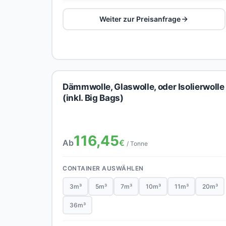
Weiter zur Preisanfrage
Dämmwolle, Glaswolle, oder Isolierwolle
(inkl. Big Bags)
116,45
Ab
€
/ Tonne
CONTAINER AUSWÄHLEN
3m³
5m³
7m³
10m³
11m³
20m³
36m³