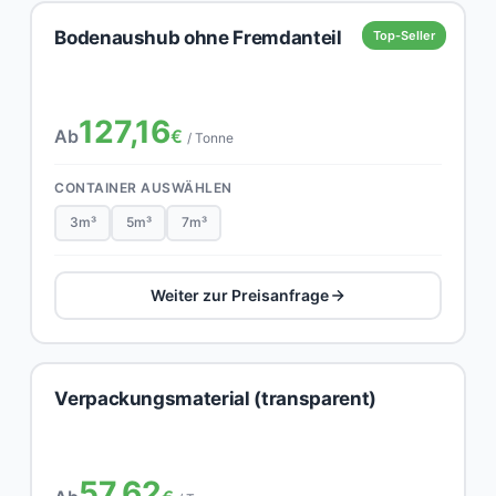
Bodenaushub ohne Fremdanteil
Top-Seller
127,16
Ab
€
/ Tonne
CONTAINER AUSWÄHLEN
3m³
5m³
7m³
Weiter zur Preisanfrage
Verpackungsmaterial (transparent)
57,62