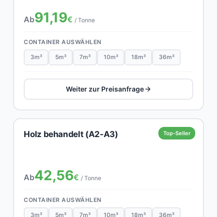
91,19
Ab
€
/ Tonne
CONTAINER AUSWÄHLEN
3m³
5m³
7m³
10m³
18m³
36m³
Weiter zur Preisanfrage
Holz behandelt (A2-A3)
Top-Seller
42,56
Ab
€
/ Tonne
CONTAINER AUSWÄHLEN
3m³
5m³
7m³
10m³
18m³
36m³