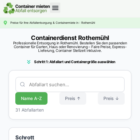
CONTAINERDIENST RATGEBER
Preise für Ihre Abfallentsorgung & Containermiete in : Rothemühl
Containerdienst Rothemühl
Professionelle Entsorgung in Rothemühl. Bestellen Sie den passenden
Container für Garten, Haus oder Renovierung – Faire Preise, Express-
Lieferung, Container Stellzeit inklusive.
Schritt 1: Abfallart und Containergröße auswählen
Name A-Z
Preis ↑
Preis ↓
31 Abfallarten
Schrott