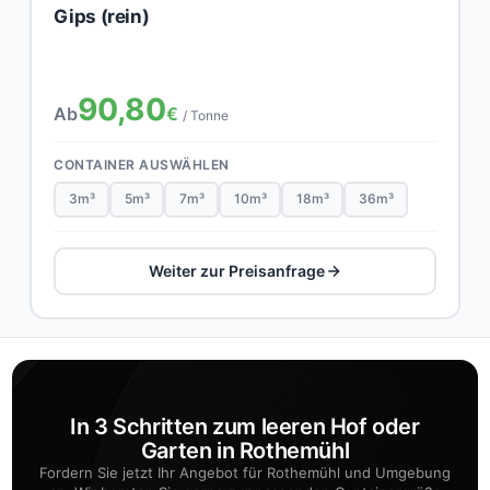
Gips (rein)
90,80
Ab
€
/ Tonne
CONTAINER AUSWÄHLEN
3m³
5m³
7m³
10m³
18m³
36m³
Weiter zur Preisanfrage
In 3 Schritten zum leeren Hof oder
Garten in Rothemühl
Fordern Sie jetzt Ihr Angebot für Rothemühl und Umgebung