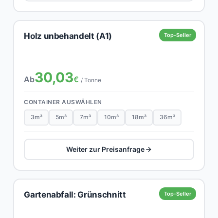
Holz unbehandelt (A1)
Top-Seller
30,03
Ab
€
/ Tonne
CONTAINER AUSWÄHLEN
3m³
5m³
7m³
10m³
18m³
36m³
Weiter zur Preisanfrage
Gartenabfall: Grünschnitt
Top-Seller