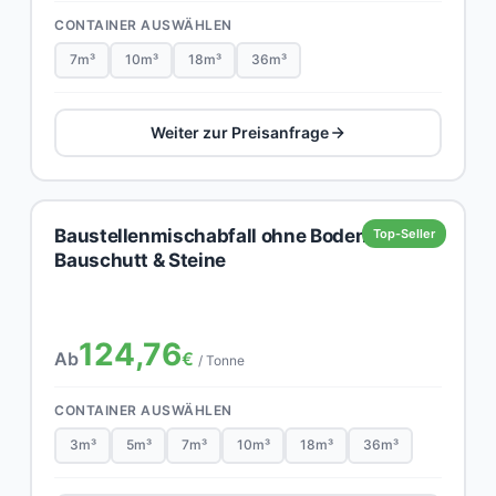
CONTAINER AUSWÄHLEN
7m³
10m³
18m³
36m³
Weiter zur Preisanfrage
Baustellenmischabfall ohne Boden,
Top-Seller
Bauschutt & Steine
124,76
Ab
€
/ Tonne
CONTAINER AUSWÄHLEN
3m³
5m³
7m³
10m³
18m³
36m³