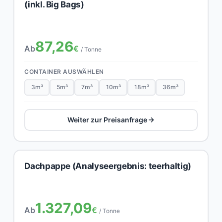
(inkl. Big Bags)
87,26
Ab
€
/ Tonne
CONTAINER AUSWÄHLEN
3m³
5m³
7m³
10m³
18m³
36m³
Weiter zur Preisanfrage
Dachpappe (Analyseergebnis: teerhaltig)
1.327,09
Ab
€
/ Tonne