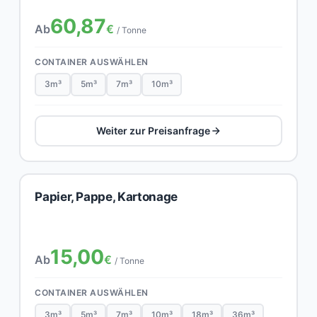
60,87
Ab
€
/ Tonne
CONTAINER AUSWÄHLEN
3m³
5m³
7m³
10m³
Weiter zur Preisanfrage
Papier, Pappe, Kartonage
15,00
Ab
€
/ Tonne
CONTAINER AUSWÄHLEN
3m³
5m³
7m³
10m³
18m³
36m³