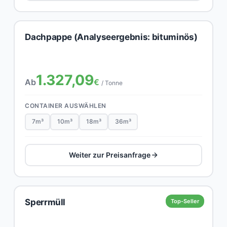
Dachpappe (Analyseergebnis: bituminös)
1.327,09
Ab
€
/ Tonne
CONTAINER AUSWÄHLEN
7m³
10m³
18m³
36m³
Weiter zur Preisanfrage
Sperrmüll
Top-Seller