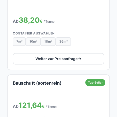
38,20
Ab
€
/ Tonne
CONTAINER AUSWÄHLEN
7m³
10m³
18m³
36m³
Weiter zur Preisanfrage
Bauschutt (sortenrein)
Top-Seller
121,64
Ab
€
/ Tonne