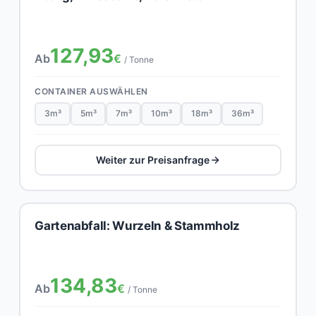
127,93
Ab
€
/ Tonne
CONTAINER AUSWÄHLEN
3m³
5m³
7m³
10m³
18m³
36m³
Weiter zur Preisanfrage
Gartenabfall: Wurzeln & Stammholz
134,83
Ab
€
/ Tonne