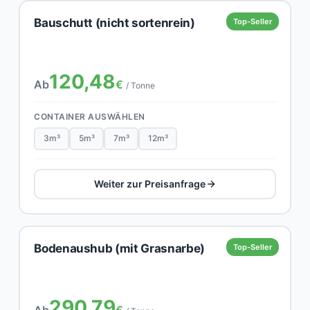
Bauschutt (nicht sortenrein)
Top-Seller
120,48
Ab
€
/ Tonne
CONTAINER AUSWÄHLEN
3m³
5m³
7m³
12m³
Weiter zur Preisanfrage
Bodenaushub (mit Grasnarbe)
Top-Seller
290,79
Ab
€