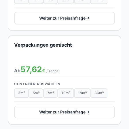
Weiter zur Preisanfrage
Verpackungen gemischt
57,62
Ab
€
/ Tonne
CONTAINER AUSWÄHLEN
3m³
5m³
7m³
10m³
18m³
36m³
Weiter zur Preisanfrage