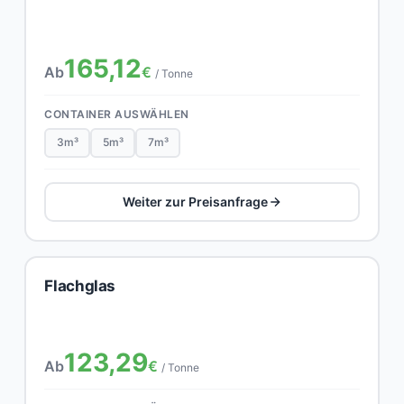
165,12
Ab
€
/ Tonne
CONTAINER AUSWÄHLEN
3m³
5m³
7m³
Weiter zur Preisanfrage
Flachglas
123,29
Ab
€
/ Tonne