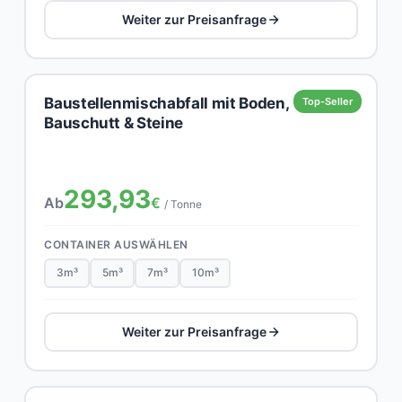
Weiter zur Preisanfrage
Baustellenmischabfall mit Boden,
Top-Seller
Bauschutt & Steine
293,93
Ab
€
/ Tonne
CONTAINER AUSWÄHLEN
3m³
5m³
7m³
10m³
Weiter zur Preisanfrage