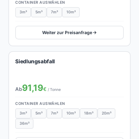
CONTAINER AUSWÄHLEN
3m³
5m³
7m³
10m³
Weiter zur Preisanfrage
Siedlungsabfall
91,19
Ab
€
/ Tonne
CONTAINER AUSWÄHLEN
3m³
5m³
7m³
10m³
18m³
20m³
36m³