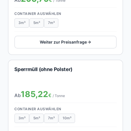
/ Tonne
CONTAINER AUSWÄHLEN
3m³
5m³
7m³
Weiter zur Preisanfrage
Sperrmüll (ohne Polster)
185,22
Ab
€
/ Tonne
CONTAINER AUSWÄHLEN
3m³
5m³
7m³
10m³