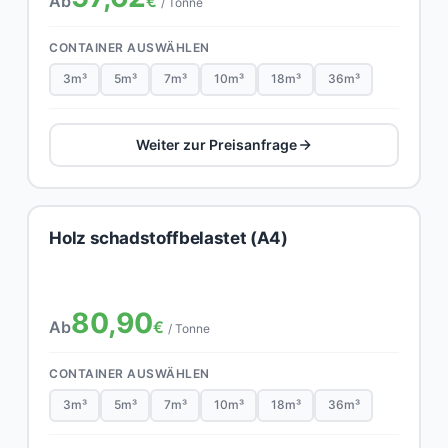
Ab
€
/ Tonne
CONTAINER AUSWÄHLEN
3m³
5m³
7m³
10m³
18m³
36m³
Weiter zur Preisanfrage
Holz schadstoffbelastet (A4)
80,90
Ab
€
/ Tonne
CONTAINER AUSWÄHLEN
3m³
5m³
7m³
10m³
18m³
36m³