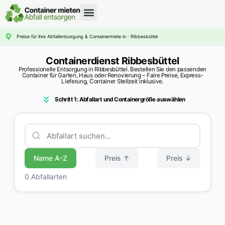
CONTAINERDIENST RATGEBER
Preise für Ihre Abfallentsorgung & Containermiete in : Ribbesbüttel
Containerdienst Ribbesbüttel
Professionelle Entsorgung in Ribbesbüttel. Bestellen Sie den passenden
Container für Garten, Haus oder Renovierung – Faire Preise, Express-
Lieferung, Container Stellzeit inklusive.
Schritt 1: Abfallart und Containergröße auswählen
Name A-Z
Preis ↑
Preis ↓
0 Abfallarten