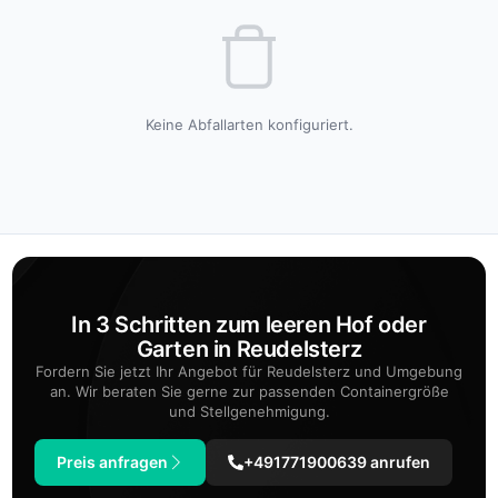
Keine Abfallarten konfiguriert.
In 3 Schritten zum leeren Hof oder
Garten in Reudelsterz
Fordern Sie jetzt Ihr Angebot für Reudelsterz und Umgebung
an. Wir beraten Sie gerne zur passenden Containergröße
und Stellgenehmigung.
Preis anfragen
+491771900639 anrufen