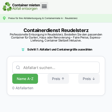
CONTAINERDIENST RATGEBER
Preise für Ihre Abfallentsorgung & Containermiete in : Reudelsterz
Containerdienst Reudelsterz
Professionelle Entsorgung in Reudelsterz. Bestellen Sie den passenden
Container für Garten, Haus oder Renovierung – Faire Preise, Express-
Lieferung, Container Stellzeit inklusive.
Schritt 1: Abfallart und Containergröße auswählen
Name A-Z
Preis ↑
Preis ↓
0 Abfallarten