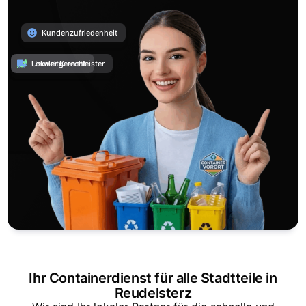
Kundenzufriedenheit
Umweltgerecht
Lokaler Dienstleister
Ihr Containerdienst für alle Stadtteile in
Reudelsterz