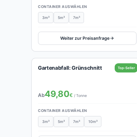
CONTAINER AUSWÄHLEN
3m³
5m³
7m³
Weiter zur Preisanfrage
Gartenabfall: Grünschnitt
Top-Seller
49,80
Ab
€
/ Tonne
CONTAINER AUSWÄHLEN
3m³
5m³
7m³
10m³