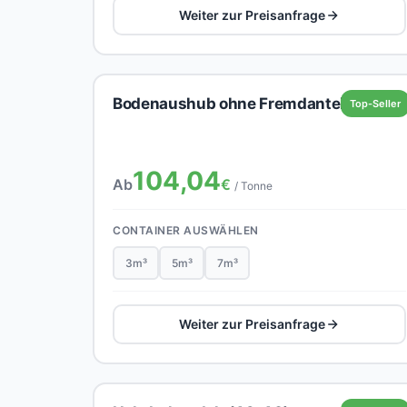
Weiter zur Preisanfrage
Bodenaushub ohne Fremdanteil
Top-Seller
104,04
Ab
€
/ Tonne
CONTAINER AUSWÄHLEN
3m³
5m³
7m³
Weiter zur Preisanfrage