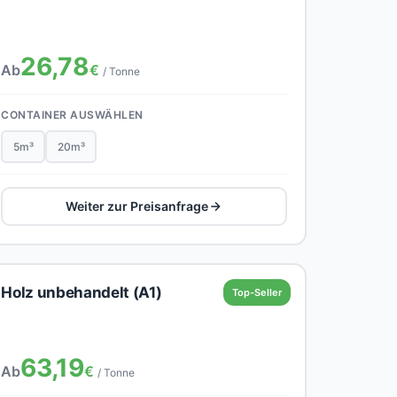
26,78
Ab
€
/ Tonne
CONTAINER AUSWÄHLEN
5m³
20m³
Weiter zur Preisanfrage
Holz unbehandelt (A1)
Top-Seller
63,19
Ab
€
/ Tonne