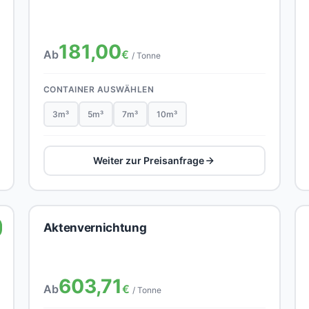
181,00
Ab
€
/ Tonne
CONTAINER AUSWÄHLEN
3m³
5m³
7m³
10m³
Weiter zur Preisanfrage
Aktenvernichtung
603,71
Ab
€
/ Tonne