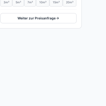
3m³
5m³
7m³
10m³
15m³
20m³
Weiter zur Preisanfrage