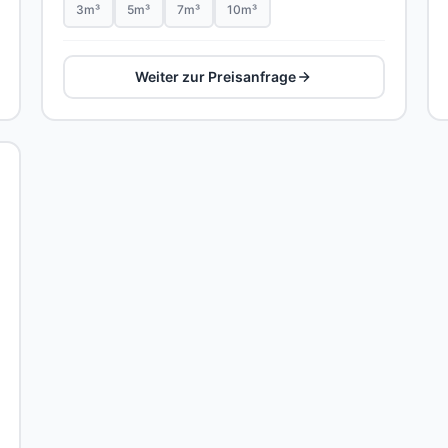
3m³
5m³
7m³
10m³
Weiter zur Preisanfrage