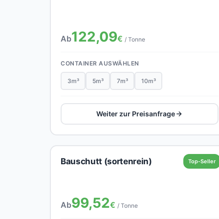
122,09
Ab
€
/ Tonne
CONTAINER AUSWÄHLEN
3m³
5m³
7m³
10m³
Weiter zur Preisanfrage
Bauschutt (sortenrein)
Top-Seller
99,52
Ab
€
/ Tonne