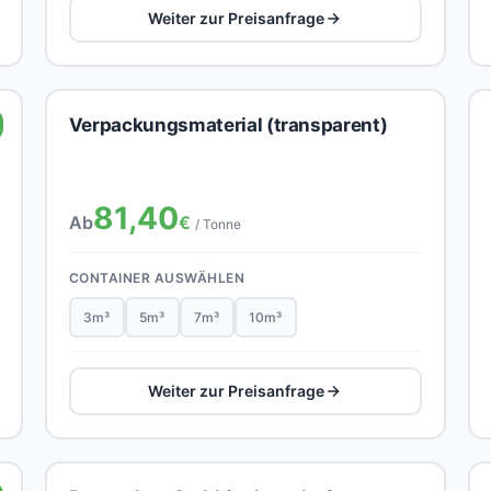
Weiter zur Preisanfrage
Verpackungsmaterial (transparent)
81,40
Ab
€
/ Tonne
CONTAINER AUSWÄHLEN
3m³
5m³
7m³
10m³
Weiter zur Preisanfrage