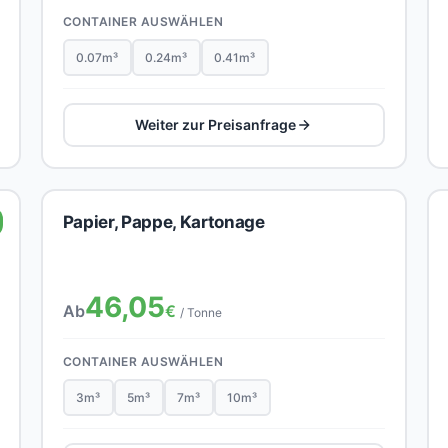
CONTAINER AUSWÄHLEN
0.07m³
0.24m³
0.41m³
Weiter zur Preisanfrage
Papier, Pappe, Kartonage
46,05
Ab
€
/ Tonne
CONTAINER AUSWÄHLEN
3m³
5m³
7m³
10m³