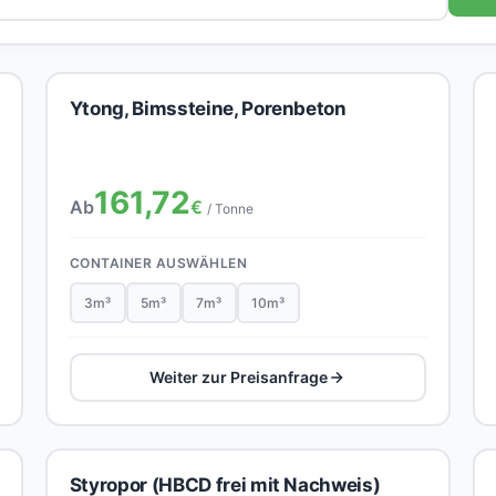
Ytong, Bimssteine, Porenbeton
161,72
Ab
€
/ Tonne
CONTAINER AUSWÄHLEN
3m³
5m³
7m³
10m³
Weiter zur Preisanfrage
Styropor (HBCD frei mit Nachweis)