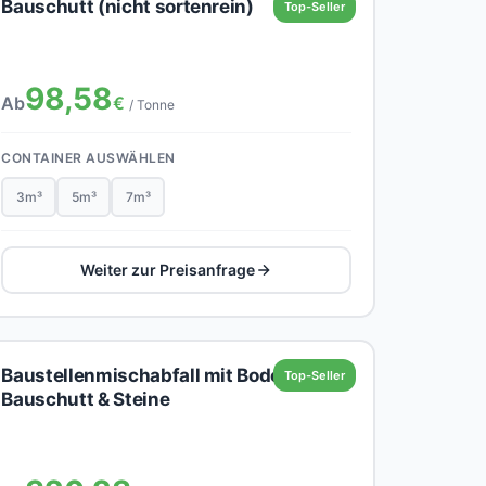
Bauschutt (nicht sortenrein)
Top-Seller
98,58
Ab
€
/ Tonne
CONTAINER AUSWÄHLEN
3m³
5m³
7m³
Weiter zur Preisanfrage
Baustellenmischabfall mit Boden,
Top-Seller
Bauschutt & Steine