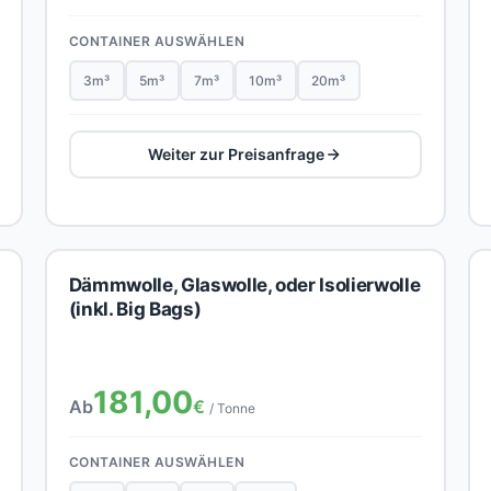
CONTAINER AUSWÄHLEN
3m³
5m³
7m³
10m³
20m³
Weiter zur Preisanfrage
Dämmwolle, Glaswolle, oder Isolierwolle
(inkl. Big Bags)
181,00
Ab
€
/ Tonne
CONTAINER AUSWÄHLEN