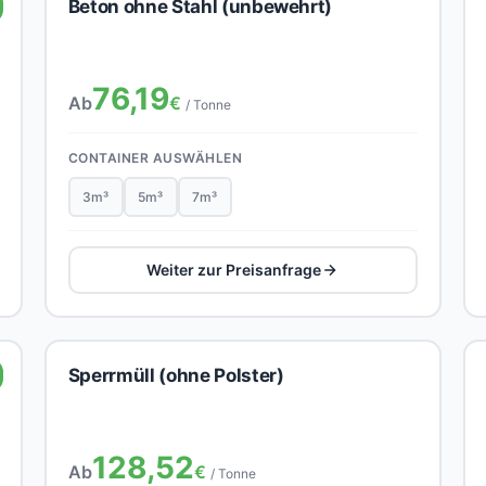
Beton ohne Stahl (unbewehrt)
76,19
Ab
€
/ Tonne
CONTAINER AUSWÄHLEN
3m³
5m³
7m³
Weiter zur Preisanfrage
Sperrmüll (ohne Polster)
128,52
Ab
€
/ Tonne