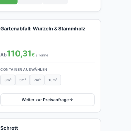
Gartenabfall: Wurzeln & Stammholz
110,31
Ab
€
/ Tonne
CONTAINER AUSWÄHLEN
3m³
5m³
7m³
10m³
Weiter zur Preisanfrage
Schrott