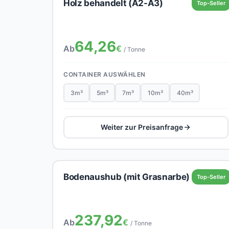
Holz behandelt (A2-A3)
Top-Seller
64,26
Ab
€
/ Tonne
CONTAINER AUSWÄHLEN
3m³
5m³
7m³
10m³
40m³
Weiter zur Preisanfrage
Bodenaushub (mit Grasnarbe)
Top-Seller
237,92
Ab
€
/ Tonne