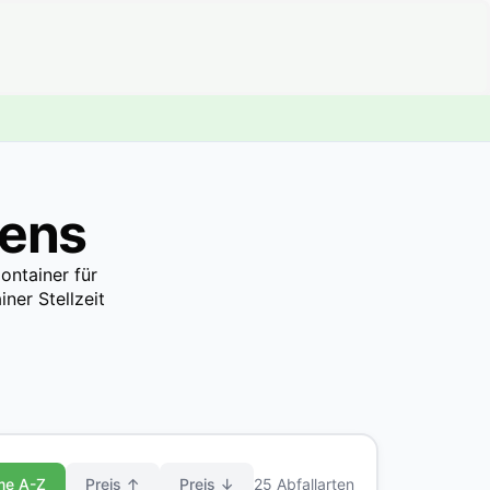
sens
ontainer für
ner Stellzeit
me A-Z
Preis ↑
Preis ↓
25 Abfallarten