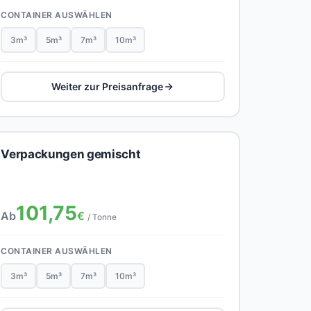
CONTAINER AUSWÄHLEN
3m³
5m³
7m³
10m³
Weiter zur Preisanfrage
Verpackungen gemischt
101,75
Ab
€
/ Tonne
CONTAINER AUSWÄHLEN
3m³
5m³
7m³
10m³