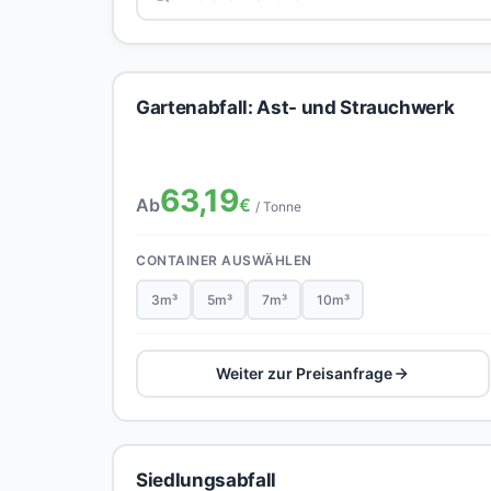
Gartenabfall: Ast- und Strauchwerk
63,19
Ab
€
/ Tonne
CONTAINER AUSWÄHLEN
3m³
5m³
7m³
10m³
Weiter zur Preisanfrage
Siedlungsabfall