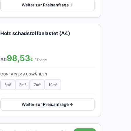
Weiter zur Preisanfrage
Holz schadstoffbelastet (A4)
98,53
Ab
€
/ Tonne
CONTAINER AUSWÄHLEN
3m³
5m³
7m³
10m³
Weiter zur Preisanfrage