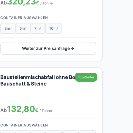
320,23
Ab
€
/ Tonne
CONTAINER AUSWÄHLEN
3m³
5m³
7m³
10m³
Weiter zur Preisanfrage
Baustellenmischabfall ohne Boden,
Top-Seller
Bauschutt & Steine
132,80
Ab
€
/ Tonne
CONTAINER AUSWÄHLEN