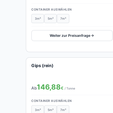
CONTAINER AUSWÄHLEN
3m³
5m³
7m³
Weiter zur Preisanfrage
Gips (rein)
146,88
Ab
€
/ Tonne
CONTAINER AUSWÄHLEN
3m³
5m³
7m³