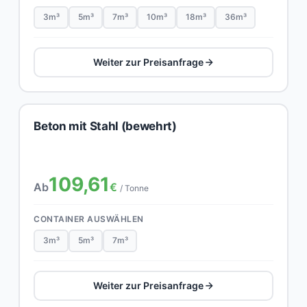
3m³
5m³
7m³
10m³
18m³
36m³
Weiter zur Preisanfrage
Beton mit Stahl (bewehrt)
109,61
Ab
€
/ Tonne
CONTAINER AUSWÄHLEN
3m³
5m³
7m³
Weiter zur Preisanfrage