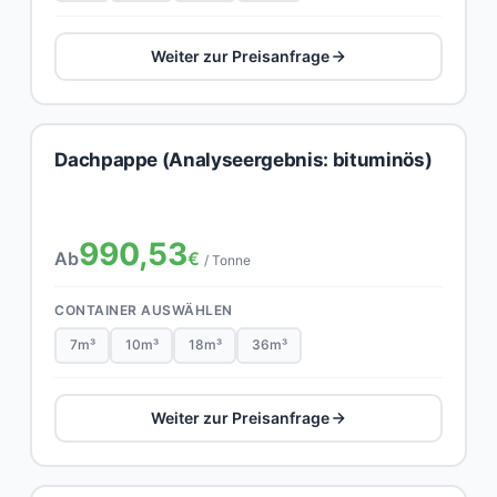
Weiter zur Preisanfrage
Dachpappe (Analyseergebnis: bituminös)
990,53
Ab
€
/ Tonne
CONTAINER AUSWÄHLEN
7m³
10m³
18m³
36m³
Weiter zur Preisanfrage