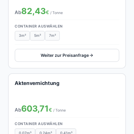
82,43
Ab
€
/ Tonne
CONTAINER AUSWÄHLEN
3m³
5m³
7m³
Weiter zur Preisanfrage
Aktenvernichtung
603,71
Ab
€
/ Tonne
CONTAINER AUSWÄHLEN
0.07m³
0.24m³
0.41m³