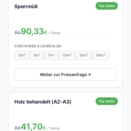
Sperrmüll
Top-Seller
90,33
Ab
€
/ Tonne
CONTAINER AUSWÄHLEN
3m³
5m³
7m³
10m³
18m³
36m³
Weiter zur Preisanfrage
Holz behandelt (A2-A3)
Top-Seller
41,70
Ab
€
/ Tonne