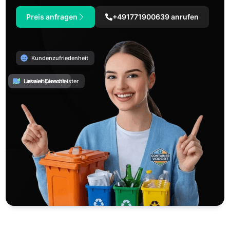
Preis anfragen
+491771900639 anrufen
Kundenzufriedenheit
Umweltgerecht
Lokaler Dienstleister