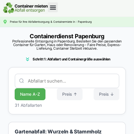
CONTAINERDIENST RATGEBER
Preise für Ihre Abfallentsorgung & Containermiete in : Papenburg
Containerdienst Papenburg
Professionelle Entsorgung in Papenburg. Bestellen Sie den passenden
Container für Garten, Haus oder Renovierung – Faire Preise, Express-
Lieferung, Container Stellzeit inklusive.
Schritt 1: Abfallart und Containergröße auswählen
Name A-Z
Preis ↑
Preis ↓
31 Abfallarten
Gartenabfall: Wurzeln & Stammholz