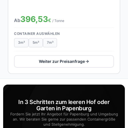
396,53
Ab
€
/ Tonne
CONTAINER AUSWÄHLEN
3m³
5m³
7m³
Weiter zur Preisanfrage
In 3 Schritten zum leeren Hof oder
Garten in Papenburg
Fordern Sie jetzt Ihr Angebot für Papenburg und Umgebung
an. Wir beraten Sie gerne zur passenden Containergröße
und Stellgenehmigung.