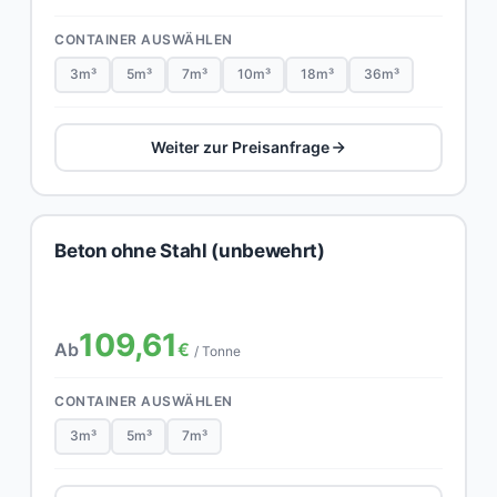
CONTAINER AUSWÄHLEN
3m³
5m³
7m³
10m³
18m³
36m³
Weiter zur Preisanfrage
Beton ohne Stahl (unbewehrt)
109,61
Ab
€
/ Tonne
CONTAINER AUSWÄHLEN
3m³
5m³
7m³