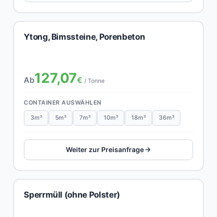
Ytong, Bimssteine, Porenbeton
127,07
Ab
€
/ Tonne
CONTAINER AUSWÄHLEN
3m³
5m³
7m³
10m³
18m³
36m³
Weiter zur Preisanfrage
Sperrmüll (ohne Polster)