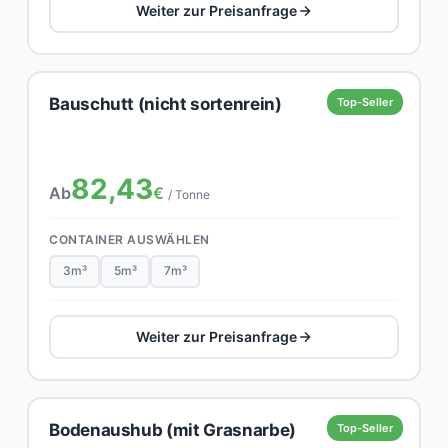
Weiter zur Preisanfrage
Bauschutt (nicht sortenrein)
Top-Seller
82,43
Ab
€
/ Tonne
CONTAINER AUSWÄHLEN
3m³
5m³
7m³
Weiter zur Preisanfrage
Bodenaushub (mit Grasnarbe)
Top-Seller