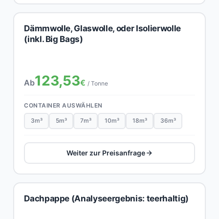
Dämmwolle, Glaswolle, oder Isolierwolle
(inkl. Big Bags)
123,53
Ab
€
/ Tonne
CONTAINER AUSWÄHLEN
3m³
5m³
7m³
10m³
18m³
36m³
Weiter zur Preisanfrage
Dachpappe (Analyseergebnis: teerhaltig)