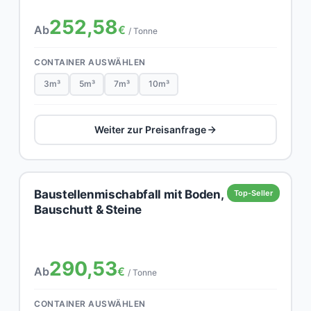
252,58
Ab
€
/ Tonne
CONTAINER AUSWÄHLEN
3m³
5m³
7m³
10m³
Weiter zur Preisanfrage
Baustellenmischabfall mit Boden,
Top-Seller
Bauschutt & Steine
290,53
Ab
€
/ Tonne
CONTAINER AUSWÄHLEN