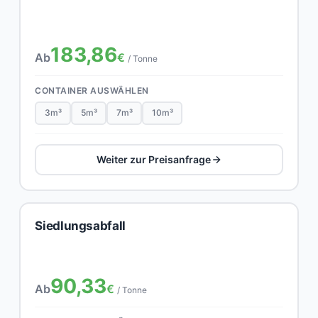
183,86
Ab
€
/ Tonne
CONTAINER AUSWÄHLEN
3m³
5m³
7m³
10m³
Weiter zur Preisanfrage
Siedlungsabfall
90,33
Ab
€
/ Tonne