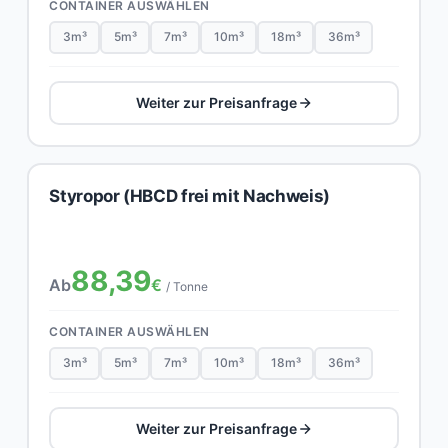
CONTAINER AUSWÄHLEN
3m³
5m³
7m³
10m³
18m³
36m³
Weiter zur Preisanfrage
Styropor (HBCD frei mit Nachweis)
88,39
Ab
€
/ Tonne
CONTAINER AUSWÄHLEN
3m³
5m³
7m³
10m³
18m³
36m³
Weiter zur Preisanfrage