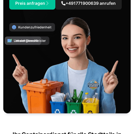
Preis anfragen
+491771900639 anrufen
Kundenzufriedenheit
Umweltgerecht
Lokaler Dienstleister