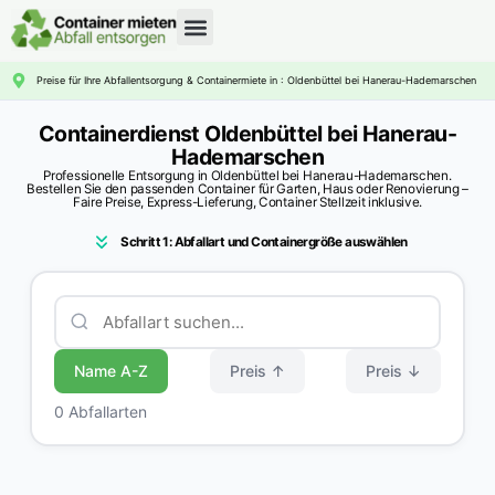
CONTAINERDIENST RATGEBER
Preise für Ihre Abfallentsorgung & Containermiete in : Oldenbüttel bei Hanerau-Hademarschen
Containerdienst Oldenbüttel bei Hanerau-
Hademarschen
Professionelle Entsorgung in Oldenbüttel bei Hanerau-Hademarschen.
Bestellen Sie den passenden Container für Garten, Haus oder Renovierung –
Faire Preise, Express-Lieferung, Container Stellzeit inklusive.
Schritt 1: Abfallart und Containergröße auswählen
Name A-Z
Preis ↑
Preis ↓
0 Abfallarten