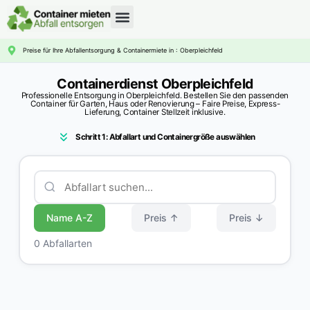
CONTAINERDIENST RATGEBER
Preise für Ihre Abfallentsorgung & Containermiete in : Oberpleichfeld
Containerdienst Oberpleichfeld
Professionelle Entsorgung in Oberpleichfeld. Bestellen Sie den passenden
Container für Garten, Haus oder Renovierung – Faire Preise, Express-
Lieferung, Container Stellzeit inklusive.
Schritt 1: Abfallart und Containergröße auswählen
Name A-Z
Preis ↑
Preis ↓
0 Abfallarten