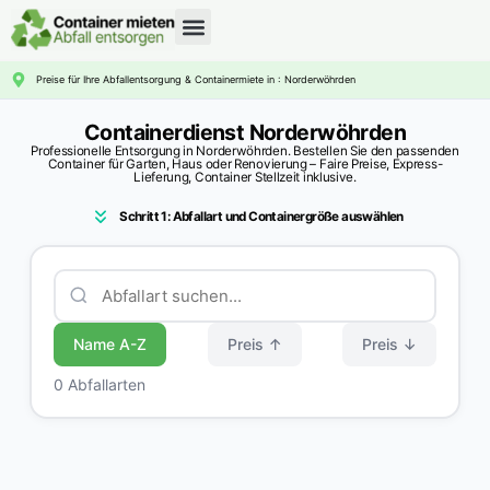
CONTAINERDIENST RATGEBER
Preise für Ihre Abfallentsorgung & Containermiete in : Norderwöhrden
Containerdienst Norderwöhrden
Professionelle Entsorgung in Norderwöhrden. Bestellen Sie den passenden
Container für Garten, Haus oder Renovierung – Faire Preise, Express-
Lieferung, Container Stellzeit inklusive.
Schritt 1: Abfallart und Containergröße auswählen
Name A-Z
Preis ↑
Preis ↓
0 Abfallarten