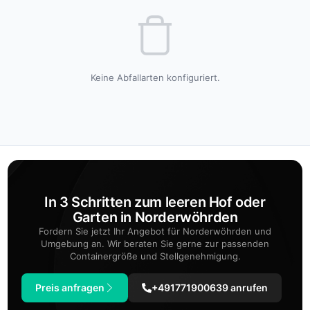
Keine Abfallarten konfiguriert.
In 3 Schritten zum leeren Hof oder
Garten in Norderwöhrden
Fordern Sie jetzt Ihr Angebot für Norderwöhrden und
Umgebung an. Wir beraten Sie gerne zur passenden
Containergröße und Stellgenehmigung.
Preis anfragen
+491771900639 anrufen