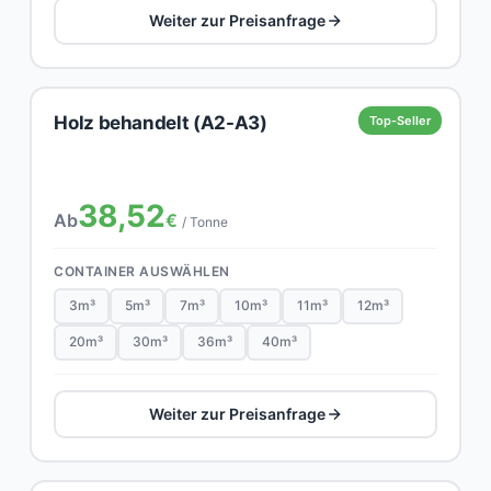
Weiter zur Preisanfrage
Holz behandelt (A2-A3)
Top-Seller
38,52
Ab
€
/ Tonne
CONTAINER AUSWÄHLEN
3m³
5m³
7m³
10m³
11m³
12m³
20m³
30m³
36m³
40m³
Weiter zur Preisanfrage