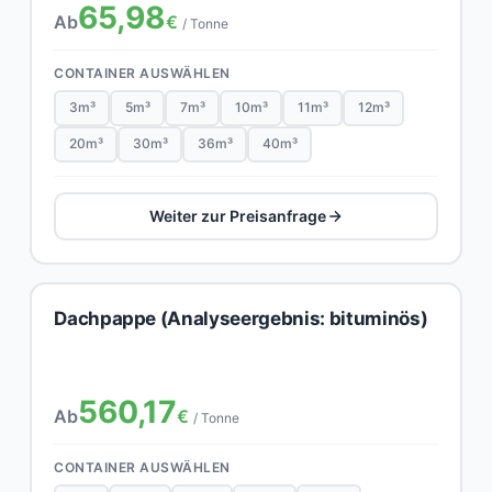
65,98
Ab
€
/ Tonne
CONTAINER AUSWÄHLEN
3m³
5m³
7m³
10m³
11m³
12m³
20m³
30m³
36m³
40m³
Weiter zur Preisanfrage
Dachpappe (Analyseergebnis: bituminös)
560,17
Ab
€
/ Tonne
CONTAINER AUSWÄHLEN