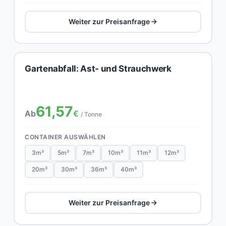
Weiter zur Preisanfrage
Gartenabfall: Ast- und Strauchwerk
61,57
Ab
€
/ Tonne
CONTAINER AUSWÄHLEN
3m³
5m³
7m³
10m³
11m³
12m³
20m³
30m³
36m³
40m³
Weiter zur Preisanfrage