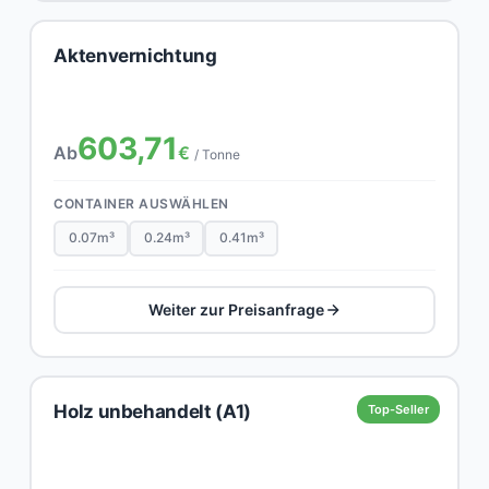
Aktenvernichtung
603,71
Ab
€
/ Tonne
CONTAINER AUSWÄHLEN
0.07m³
0.24m³
0.41m³
Weiter zur Preisanfrage
Holz unbehandelt (A1)
Top-Seller