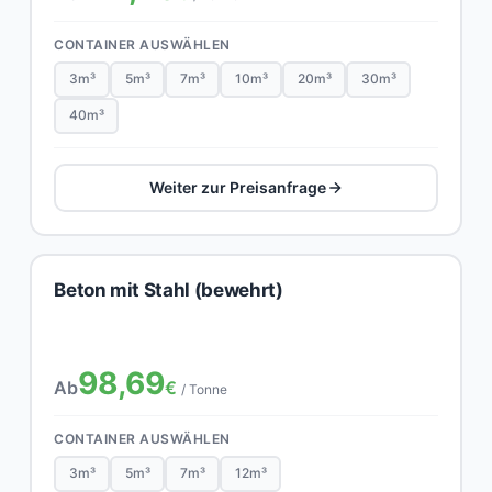
CONTAINER AUSWÄHLEN
3m³
5m³
7m³
10m³
20m³
30m³
40m³
Weiter zur Preisanfrage
Beton mit Stahl (bewehrt)
98,69
Ab
€
/ Tonne
CONTAINER AUSWÄHLEN
3m³
5m³
7m³
12m³