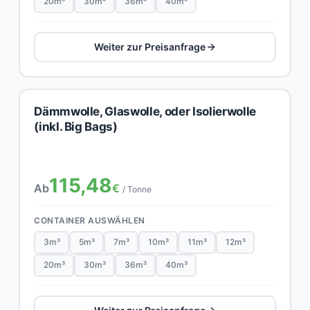
20m³
30m³
36m³
40m³
Weiter zur Preisanfrage
Dämmwolle, Glaswolle, oder Isolierwolle
(inkl. Big Bags)
115,48
Ab
€
/ Tonne
CONTAINER AUSWÄHLEN
3m³
5m³
7m³
10m³
11m³
12m³
20m³
30m³
36m³
40m³