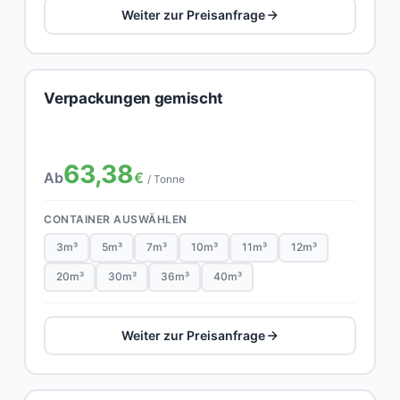
Weiter zur Preisanfrage
Verpackungen gemischt
63,38
Ab
€
/ Tonne
CONTAINER AUSWÄHLEN
3m³
5m³
7m³
10m³
11m³
12m³
20m³
30m³
36m³
40m³
Weiter zur Preisanfrage