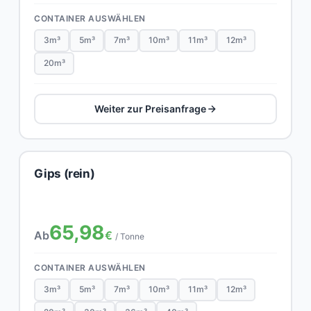
CONTAINER AUSWÄHLEN
3m³
5m³
7m³
10m³
11m³
12m³
20m³
Weiter zur Preisanfrage
Gips (rein)
65,98
Ab
€
/ Tonne
CONTAINER AUSWÄHLEN
3m³
5m³
7m³
10m³
11m³
12m³