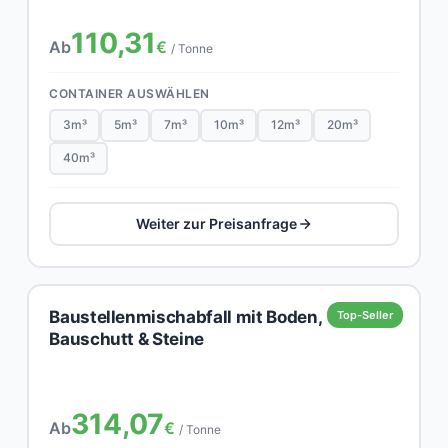
110,31
Ab
€
/ Tonne
CONTAINER AUSWÄHLEN
3m³
5m³
7m³
10m³
12m³
20m³
40m³
Weiter zur Preisanfrage
Baustellenmischabfall mit Boden,
Top-Seller
Bauschutt & Steine
314,07
Ab
€
/ Tonne