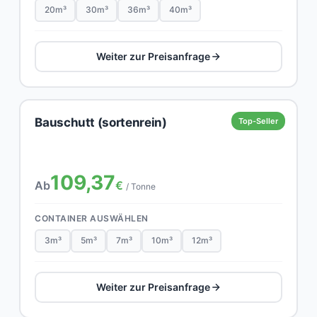
20m³
30m³
36m³
40m³
Weiter zur Preisanfrage
Bauschutt (sortenrein)
Top-Seller
109,37
Ab
€
/ Tonne
CONTAINER AUSWÄHLEN
3m³
5m³
7m³
10m³
12m³
Weiter zur Preisanfrage