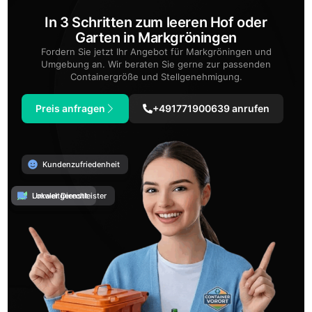
In 3 Schritten zum leeren Hof oder
Garten in Markgröningen
Fordern Sie jetzt Ihr Angebot für Markgröningen und
Umgebung an. Wir beraten Sie gerne zur passenden
Containergröße und Stellgenehmigung.
Preis anfragen
+491771900639 anrufen
Kundenzufriedenheit
Umweltgerecht
Lokaler Dienstleister