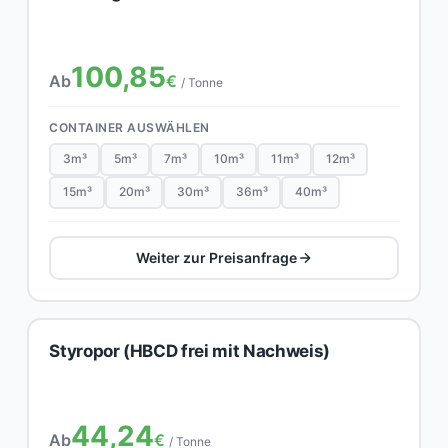
100,85
Ab
€
/ Tonne
CONTAINER AUSWÄHLEN
3m³
5m³
7m³
10m³
11m³
12m³
15m³
20m³
30m³
36m³
40m³
Weiter zur Preisanfrage
Styropor (HBCD frei mit Nachweis)
44,24
Ab
€
/ Tonne