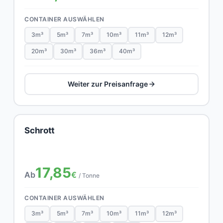
CONTAINER AUSWÄHLEN
3m³
5m³
7m³
10m³
11m³
12m³
20m³
30m³
36m³
40m³
Weiter zur Preisanfrage
Schrott
17,85
Ab
€
/ Tonne
CONTAINER AUSWÄHLEN
3m³
5m³
7m³
10m³
11m³
12m³