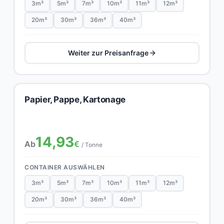
3m³
5m³
7m³
10m³
11m³
12m³
20m³
30m³
36m³
40m³
Weiter zur Preisanfrage
Papier, Pappe, Kartonage
14,93
Ab
€
/ Tonne
CONTAINER AUSWÄHLEN
3m³
5m³
7m³
10m³
11m³
12m³
20m³
30m³
36m³
40m³