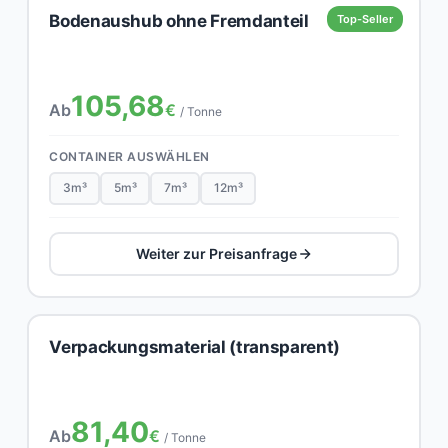
Bodenaushub ohne Fremdanteil
Top-Seller
105,68
Ab
€
/ Tonne
CONTAINER AUSWÄHLEN
3m³
5m³
7m³
12m³
Weiter zur Preisanfrage
Verpackungsmaterial (transparent)
81,40
Ab
€
/ Tonne