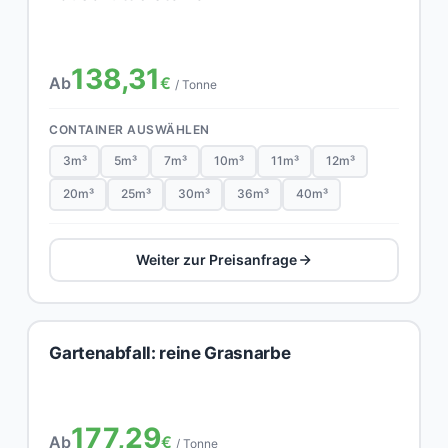
138,31
Ab
€
/ Tonne
CONTAINER AUSWÄHLEN
3m³
5m³
7m³
10m³
11m³
12m³
20m³
25m³
30m³
36m³
40m³
Weiter zur Preisanfrage
Gartenabfall: reine Grasnarbe
177,29
Ab
€
/ Tonne