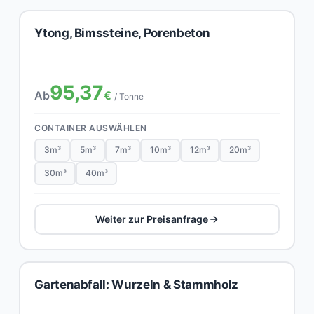
Ytong, Bimssteine, Porenbeton
95,37
Ab
€
/ Tonne
CONTAINER AUSWÄHLEN
3m³
5m³
7m³
10m³
12m³
20m³
30m³
40m³
Weiter zur Preisanfrage
Gartenabfall: Wurzeln & Stammholz