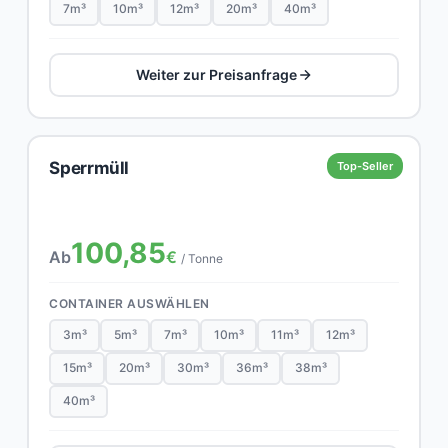
7m³
10m³
12m³
20m³
40m³
Weiter zur Preisanfrage
Sperrmüll
Top-Seller
100,85
Ab
€
/ Tonne
CONTAINER AUSWÄHLEN
3m³
5m³
7m³
10m³
11m³
12m³
15m³
20m³
30m³
36m³
38m³
40m³