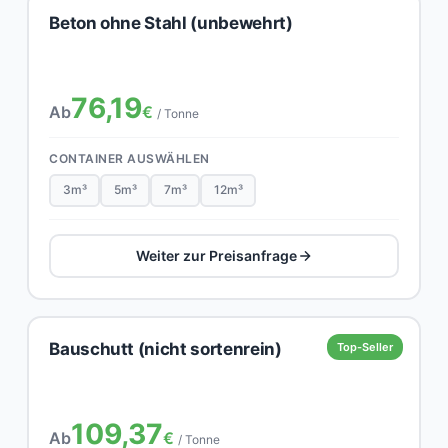
Beton ohne Stahl (unbewehrt)
76,19
Ab
€
/ Tonne
CONTAINER AUSWÄHLEN
3m³
5m³
7m³
12m³
Weiter zur Preisanfrage
Bauschutt (nicht sortenrein)
Top-Seller
109,37
Ab
€
/ Tonne