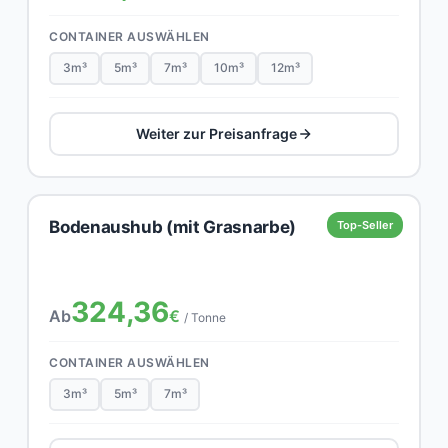
CONTAINER AUSWÄHLEN
3m³
5m³
7m³
10m³
12m³
Weiter zur Preisanfrage
Bodenaushub (mit Grasnarbe)
Top-Seller
324,36
Ab
€
/ Tonne
CONTAINER AUSWÄHLEN
3m³
5m³
7m³