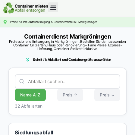
CONTAINERDIENST RATGEBER
Preise für Ihre Abfallentsorgung & Containermiete in : Markgröningen
Containerdienst Markgröningen
Professionelle Entsorgung in Markgröningen. Bestellen Sie den passenden
Container für Garten, Haus oder Renovierung – Faire Preise, Express-
Lieferung, Container Stellzeit inklusive.
Schritt 1: Abfallart und Containergröße auswählen
Name A-Z
Preis ↑
Preis ↓
32 Abfallarten
Siedlungsabfall