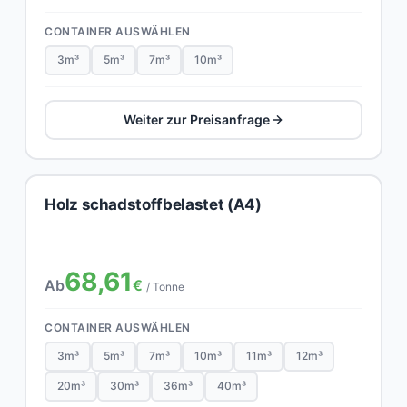
CONTAINER AUSWÄHLEN
3m³
5m³
7m³
10m³
Weiter zur Preisanfrage
Holz schadstoffbelastet (A4)
68,61
Ab
€
/ Tonne
CONTAINER AUSWÄHLEN
3m³
5m³
7m³
10m³
11m³
12m³
20m³
30m³
36m³
40m³