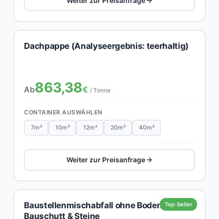
Weiter zur Preisanfrage
Dachpappe (Analyseergebnis: teerhaltig)
863,38
Ab
€
/ Tonne
CONTAINER AUSWÄHLEN
7m³
10m³
12m³
20m³
40m³
Weiter zur Preisanfrage
Baustellenmischabfall ohne Boden,
Top-Seller
Bauschutt & Steine