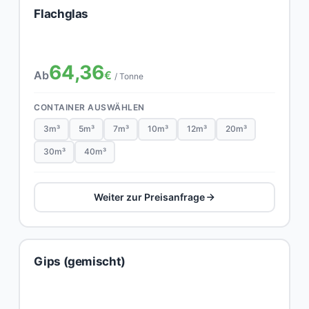
Flachglas
64,36
Ab
€
/ Tonne
CONTAINER AUSWÄHLEN
3m³
5m³
7m³
10m³
12m³
20m³
30m³
40m³
Weiter zur Preisanfrage
Gips (gemischt)