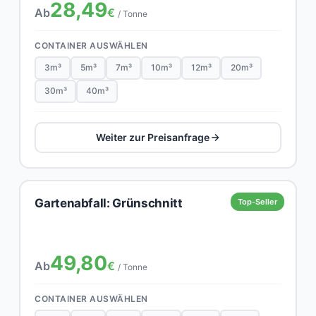
28,49
Ab
€
/ Tonne
CONTAINER AUSWÄHLEN
3m³
5m³
7m³
10m³
12m³
20m³
30m³
40m³
Weiter zur Preisanfrage
Gartenabfall: Grünschnitt
Top-Seller
49,80
Ab
€
/ Tonne
CONTAINER AUSWÄHLEN