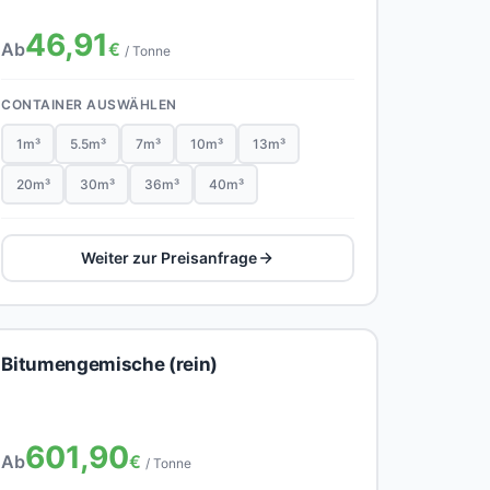
46,91
Ab
€
/ Tonne
CONTAINER AUSWÄHLEN
1m³
5.5m³
7m³
10m³
13m³
20m³
30m³
36m³
40m³
Weiter zur Preisanfrage
Bitumengemische (rein)
601,90
Ab
€
/ Tonne