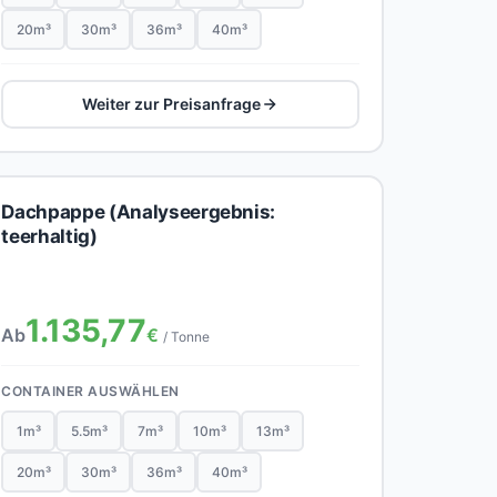
20m³
30m³
36m³
40m³
Weiter zur Preisanfrage
Dachpappe (Analyseergebnis:
teerhaltig)
1.135,77
Ab
€
/ Tonne
CONTAINER AUSWÄHLEN
1m³
5.5m³
7m³
10m³
13m³
20m³
30m³
36m³
40m³