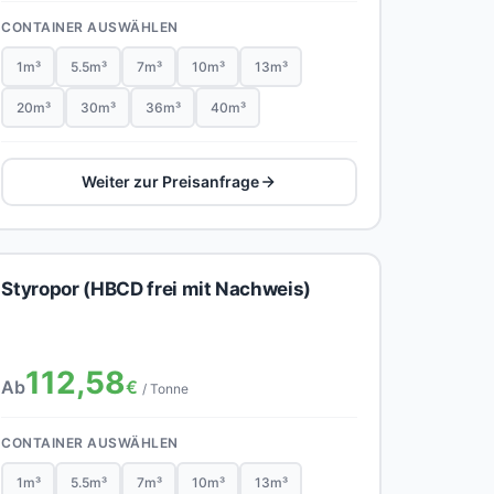
CONTAINER AUSWÄHLEN
1m³
5.5m³
7m³
10m³
13m³
20m³
30m³
36m³
40m³
Weiter zur Preisanfrage
Styropor (HBCD frei mit Nachweis)
112,58
Ab
€
/ Tonne
CONTAINER AUSWÄHLEN
1m³
5.5m³
7m³
10m³
13m³