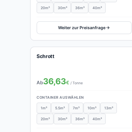
20m³
30m³
36m³
40m³
Weiter zur Preisanfrage
Schrott
36,63
Ab
€
/ Tonne
CONTAINER AUSWÄHLEN
1m³
5.5m³
7m³
10m³
13m³
20m³
30m³
36m³
40m³