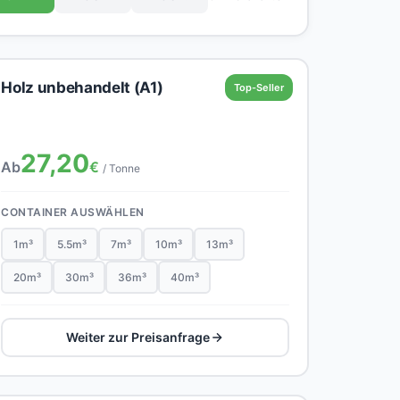
Holz unbehandelt (A1)
Top-Seller
27,20
Ab
€
/ Tonne
CONTAINER AUSWÄHLEN
1m³
5.5m³
7m³
10m³
13m³
20m³
30m³
36m³
40m³
Weiter zur Preisanfrage