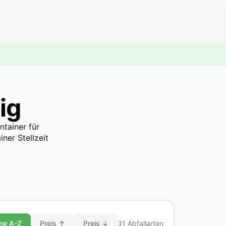
ig
ntainer für
ner Stellzeit
me A-Z
Preis ↑
Preis ↓
31 Abfallarten