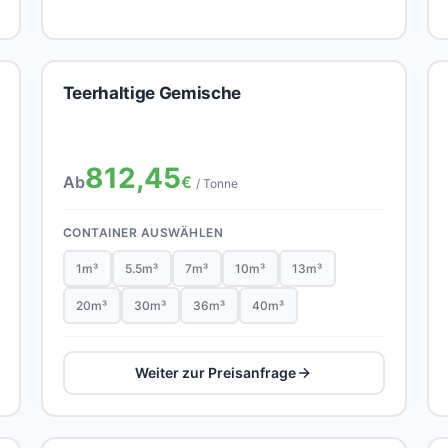
Teerhaltige Gemische
812,45
Ab
€
/ Tonne
CONTAINER AUSWÄHLEN
1m³
5.5m³
7m³
10m³
13m³
20m³
30m³
36m³
40m³
Weiter zur Preisanfrage