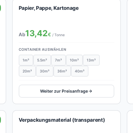
Papier, Pappe, Kartonage
13,42
Ab
€
/ Tonne
CONTAINER AUSWÄHLEN
1m³
5.5m³
7m³
10m³
13m³
20m³
30m³
36m³
40m³
Weiter zur Preisanfrage
Verpackungsmaterial (transparent)