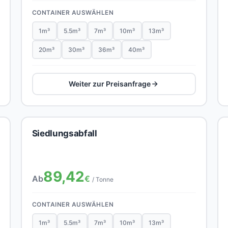
CONTAINER AUSWÄHLEN
1m³
5.5m³
7m³
10m³
13m³
20m³
30m³
36m³
40m³
Weiter zur Preisanfrage
Siedlungsabfall
89,42
Ab
€
/ Tonne
CONTAINER AUSWÄHLEN
1m³
5.5m³
7m³
10m³
13m³