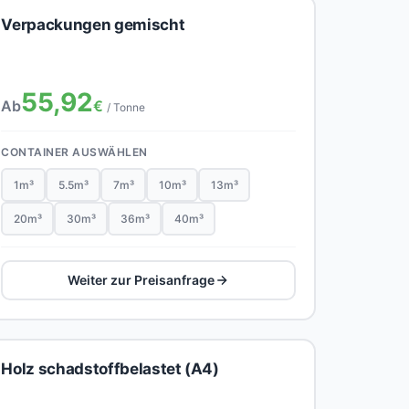
Verpackungen gemischt
55,92
Ab
€
/ Tonne
CONTAINER AUSWÄHLEN
1m³
5.5m³
7m³
10m³
13m³
20m³
30m³
36m³
40m³
Weiter zur Preisanfrage
Holz schadstoffbelastet (A4)