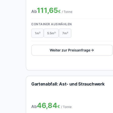
111,65
Ab
€
/ Tonne
CONTAINER AUSWÄHLEN
1m³
5.5m³
7m³
Weiter zur Preisanfrage
Gartenabfall: Ast- und Strauchwerk
46,84
Ab
€
/ Tonne