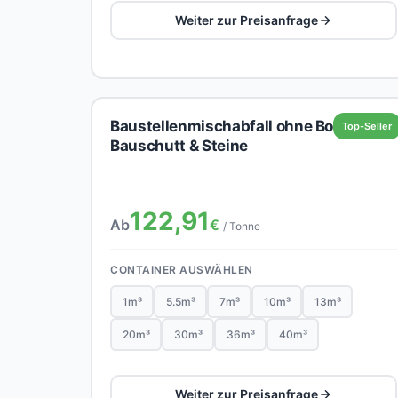
Weiter zur Preisanfrage
Baustellenmischabfall ohne Boden,
Top-Seller
Bauschutt & Steine
122,91
Ab
€
/ Tonne
CONTAINER AUSWÄHLEN
1m³
5.5m³
7m³
10m³
13m³
20m³
30m³
36m³
40m³
Weiter zur Preisanfrage