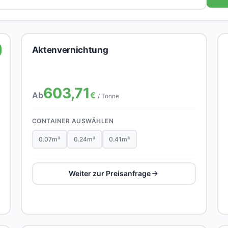
Aktenvernichtung
603,71
Ab
€
/ Tonne
CONTAINER AUSWÄHLEN
0.07m³
0.24m³
0.41m³
Weiter zur Preisanfrage