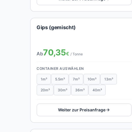
Gips (gemischt)
70,35
Ab
€
/ Tonne
CONTAINER AUSWÄHLEN
1m³
5.5m³
7m³
10m³
13m³
20m³
30m³
36m³
40m³
Weiter zur Preisanfrage