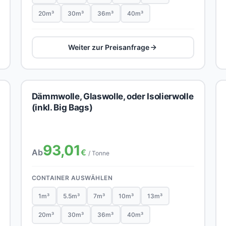
20m³
30m³
36m³
40m³
Weiter zur Preisanfrage
Dämmwolle, Glaswolle, oder Isolierwolle
(inkl. Big Bags)
93,01
Ab
€
/ Tonne
CONTAINER AUSWÄHLEN
1m³
5.5m³
7m³
10m³
13m³
20m³
30m³
36m³
40m³