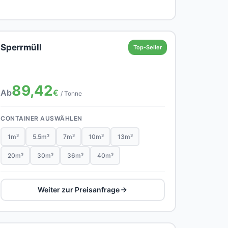
Sperrmüll
Top-Seller
89,42
Ab
€
/ Tonne
CONTAINER AUSWÄHLEN
1m³
5.5m³
7m³
10m³
13m³
20m³
30m³
36m³
40m³
Weiter zur Preisanfrage