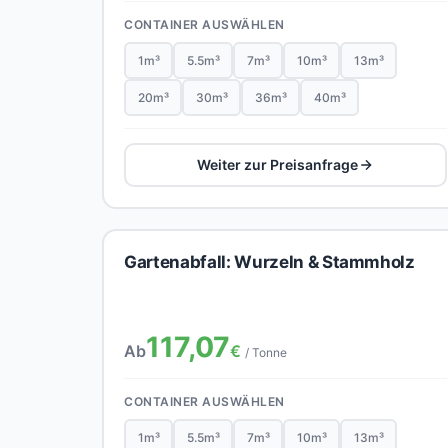
CONTAINER AUSWÄHLEN
1m³
5.5m³
7m³
10m³
13m³
20m³
30m³
36m³
40m³
Weiter zur Preisanfrage
Gartenabfall: Wurzeln & Stammholz
117,07
Ab
€
/ Tonne
CONTAINER AUSWÄHLEN
1m³
5.5m³
7m³
10m³
13m³