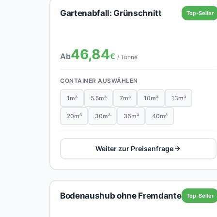
Gartenabfall: Grünschnitt
Top-Seller
46,84
Ab
€
/ Tonne
CONTAINER AUSWÄHLEN
1m³
5.5m³
7m³
10m³
13m³
20m³
30m³
36m³
40m³
Weiter zur Preisanfrage
Bodenaushub ohne Fremdanteil
Top-Seller