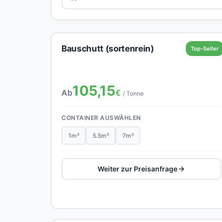
Bauschutt (sortenrein)
Top-Seller
105,15
Ab
€
/ Tonne
CONTAINER AUSWÄHLEN
1m³
5.5m³
7m³
Weiter zur Preisanfrage