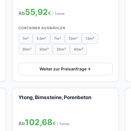
55,92
Ab
€
/ Tonne
CONTAINER AUSWÄHLEN
1m³
5.5m³
7m³
10m³
13m³
20m³
30m³
36m³
40m³
Weiter zur Preisanfrage
Ytong, Bimssteine, Porenbeton
102,68
Ab
€
/ Tonne