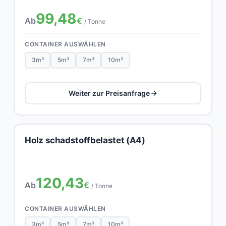
99,48
Ab
€
/ Tonne
CONTAINER AUSWÄHLEN
3m³
5m³
7m³
10m³
Weiter zur Preisanfrage
Holz schadstoffbelastet (A4)
120,43
Ab
€
/ Tonne
CONTAINER AUSWÄHLEN
3m³
5m³
7m³
10m³