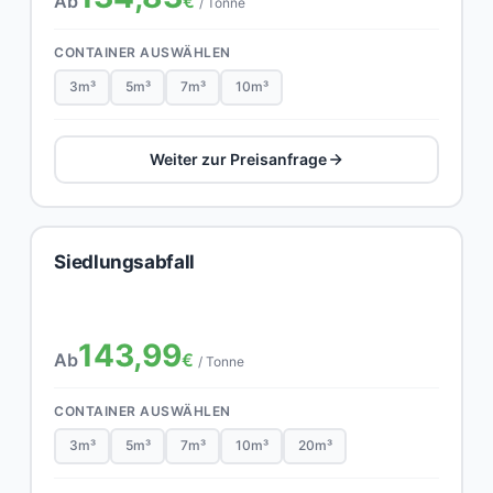
Ab
€
/ Tonne
CONTAINER AUSWÄHLEN
3m³
5m³
7m³
10m³
Weiter zur Preisanfrage
Siedlungsabfall
143,99
Ab
€
/ Tonne
CONTAINER AUSWÄHLEN
3m³
5m³
7m³
10m³
20m³