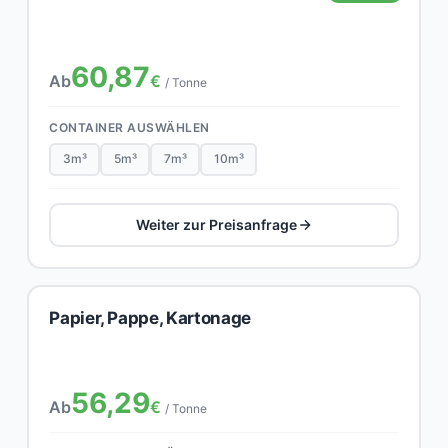
60,87
Ab
€
/ Tonne
CONTAINER AUSWÄHLEN
3m³
5m³
7m³
10m³
Weiter zur Preisanfrage
Papier, Pappe, Kartonage
56,29
Ab
€
/ Tonne