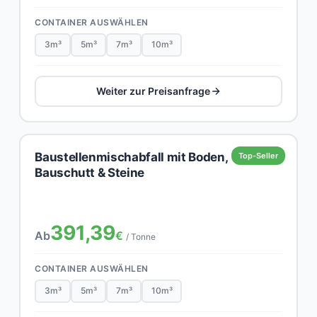
CONTAINER AUSWÄHLEN
3m³
5m³
7m³
10m³
Weiter zur Preisanfrage
Baustellenmischabfall mit Boden,
Top-Seller
Bauschutt & Steine
391,39
Ab
€
/ Tonne
CONTAINER AUSWÄHLEN
3m³
5m³
7m³
10m³