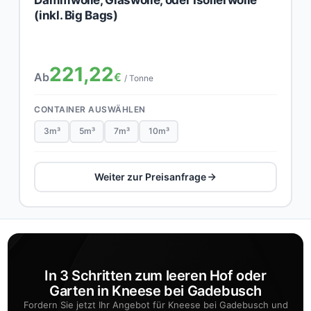
(inkl. Big Bags)
221,22
Ab
€
/ Tonne
CONTAINER AUSWÄHLEN
3m³
5m³
7m³
10m³
Weiter zur Preisanfrage
In 3 Schritten zum leeren Hof oder
Garten in Kneese bei Gadebusch
Fordern Sie jetzt Ihr Angebot für Kneese bei Gadebusch und