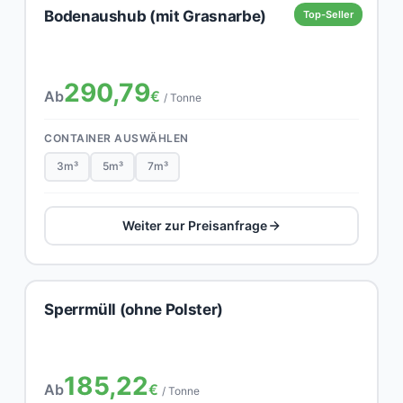
Bodenaushub (mit Grasnarbe)
Top-Seller
290,79
Ab
€
/ Tonne
CONTAINER AUSWÄHLEN
3m³
5m³
7m³
Weiter zur Preisanfrage
Sperrmüll (ohne Polster)
185,22
Ab
€
/ Tonne