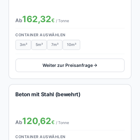
162,32
Ab
€
/ Tonne
CONTAINER AUSWÄHLEN
3m³
5m³
7m³
10m³
Weiter zur Preisanfrage
Beton mit Stahl (bewehrt)
120,62
Ab
€
/ Tonne
CONTAINER AUSWÄHLEN