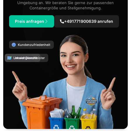
Umgebung an. Wir beraten Sie gerne zur passenden
Containergröße und Stellgenehmigung.
Preis anfragen
+491771900639 anrufen
Kundenzufriedenheit
Umweltgerecht
Lokaler Dienstleister