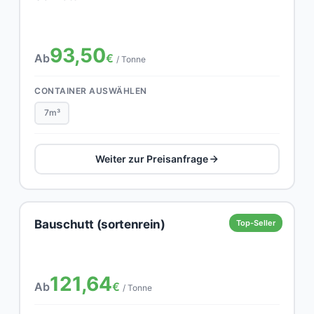
93,50
Ab
€
/ Tonne
CONTAINER AUSWÄHLEN
7m³
Weiter zur Preisanfrage
Bauschutt (sortenrein)
Top-Seller
121,64
Ab
€
/ Tonne