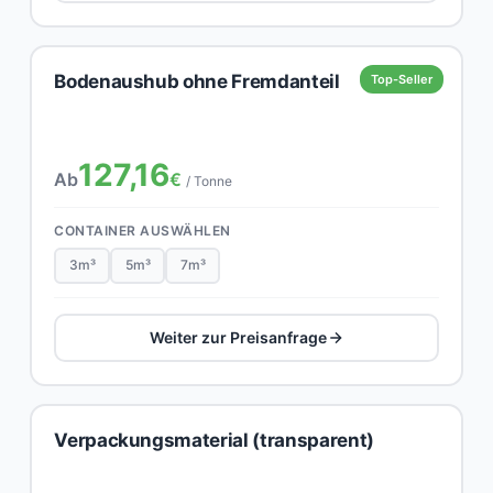
Bodenaushub ohne Fremdanteil
Top-Seller
127,16
Ab
€
/ Tonne
CONTAINER AUSWÄHLEN
3m³
5m³
7m³
Weiter zur Preisanfrage
Verpackungsmaterial (transparent)