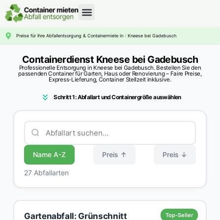
CONTAINERDIENST RATGEBER
Preise für Ihre Abfallentsorgung & Containermiete in : Kneese bei Gadebusch
Containerdienst Kneese bei Gadebusch
Professionelle Entsorgung in Kneese bei Gadebusch. Bestellen Sie den
passenden Container für Garten, Haus oder Renovierung – Faire Preise,
Express-Lieferung, Container Stellzeit inklusive.
Schritt 1: Abfallart und Containergröße auswählen
Name A-Z
Preis ↑
Preis ↓
27 Abfallarten
Gartenabfall: Grünschnitt
Top-Seller