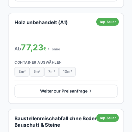
Holz unbehandelt (A1)
Top-Seller
77,23
Ab
€
/ Tonne
CONTAINER AUSWÄHLEN
3m³
5m³
7m³
10m³
Weiter zur Preisanfrage
Baustellenmischabfall ohne Boden,
Top-Seller
Bauschutt & Steine