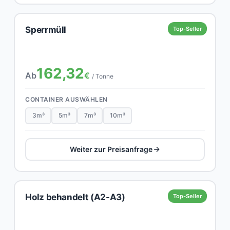
Sperrmüll
Top-Seller
162,32
Ab
€
/ Tonne
CONTAINER AUSWÄHLEN
3m³
5m³
7m³
10m³
Weiter zur Preisanfrage
Holz behandelt (A2-A3)
Top-Seller