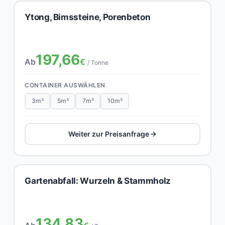
Ytong, Bimssteine, Porenbeton
197,66
Ab
€
/ Tonne
CONTAINER AUSWÄHLEN
3m³
5m³
7m³
10m³
Weiter zur Preisanfrage
Gartenabfall: Wurzeln & Stammholz
134,83