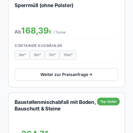
Sperrmüll (ohne Polster)
168,39
Ab
€
/ Tonne
CONTAINER AUSWÄHLEN
3m³
5m³
7m³
10m³
Weiter zur Preisanfrage
Baustellenmischabfall mit Boden,
Top-Seller
Bauschutt & Steine