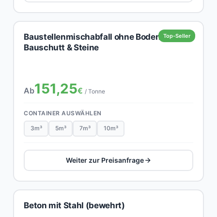
Baustellenmischabfall ohne Boden,
Top-Seller
Bauschutt & Steine
151,25
Ab
€
/ Tonne
CONTAINER AUSWÄHLEN
3m³
5m³
7m³
10m³
Weiter zur Preisanfrage
Beton mit Stahl (bewehrt)