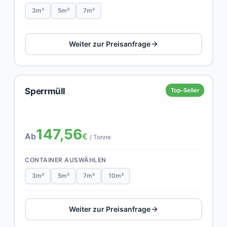
3m³
5m³
7m³
Weiter zur Preisanfrage
Sperrmüll
Top-Seller
147,56
Ab
€
/ Tonne
CONTAINER AUSWÄHLEN
3m³
5m³
7m³
10m³
Weiter zur Preisanfrage