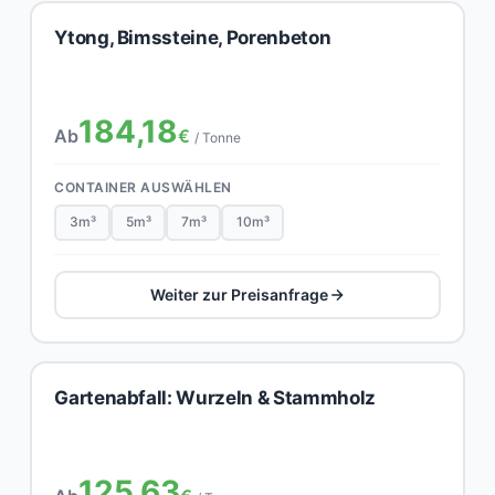
Ytong, Bimssteine, Porenbeton
184,18
Ab
€
/ Tonne
CONTAINER AUSWÄHLEN
3m³
5m³
7m³
10m³
Weiter zur Preisanfrage
Gartenabfall: Wurzeln & Stammholz
125,63