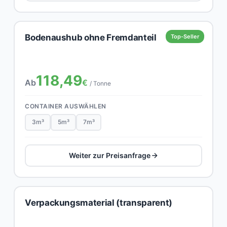
Bodenaushub ohne Fremdanteil
Top-Seller
118,49
Ab
€
/ Tonne
CONTAINER AUSWÄHLEN
3m³
5m³
7m³
Weiter zur Preisanfrage
Verpackungsmaterial (transparent)