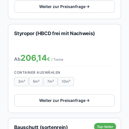
Weiter zur Preisanfrage
Styropor (HBCD frei mit Nachweis)
206,14
Ab
€
/ Tonne
CONTAINER AUSWÄHLEN
3m³
5m³
7m³
10m³
Weiter zur Preisanfrage
Bauschutt (sortenrein)
Top-Seller