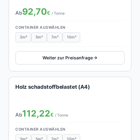
92,70
Ab
€
/ Tonne
CONTAINER AUSWÄHLEN
3m³
5m³
7m³
10m³
Weiter zur Preisanfrage
Holz schadstoffbelastet (A4)
112,22
Ab
€
/ Tonne
CONTAINER AUSWÄHLEN
3m³
5m³
7m³
10m³