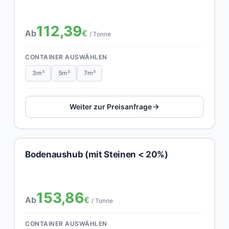
112,39
Ab
€
/ Tonne
CONTAINER AUSWÄHLEN
3m³
5m³
7m³
Weiter zur Preisanfrage
Bodenaushub (mit Steinen < 20%)
153,86
Ab
€
/ Tonne
CONTAINER AUSWÄHLEN