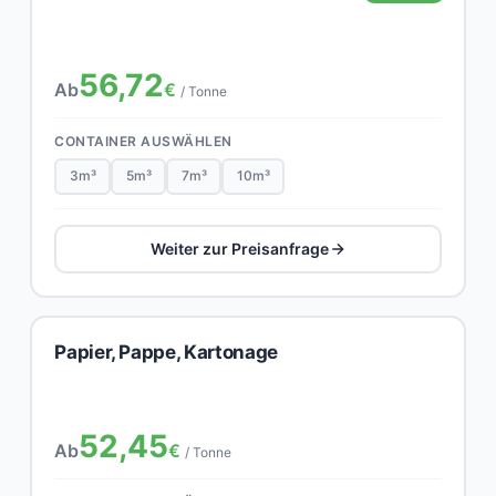
56,72
Ab
€
/ Tonne
CONTAINER AUSWÄHLEN
3m³
5m³
7m³
10m³
Weiter zur Preisanfrage
Papier, Pappe, Kartonage
52,45
Ab
€
/ Tonne