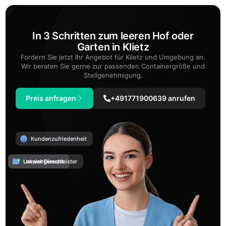
In 3 Schritten zum leeren Hof oder
Garten in Klietz
Fordern Sie jetzt Ihr Angebot für Klietz und Umgebung an.
Wir beraten Sie gerne zur passenden Containergröße und
Stellgenehmigung.
Preis anfragen
+491771900639 anrufen
Kundenzufriedenheit
Umweltgerecht
Lokaler Dienstleister