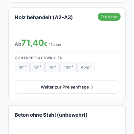
Holz behandelt (A2-A3)
Top-Seller
71,40
Ab
€
/ Tonne
CONTAINER AUSWÄHLEN
3m³
5m³
7m³
10m³
40m³
Weiter zur Preisanfrage
Beton ohne Stahl (unbewehrt)