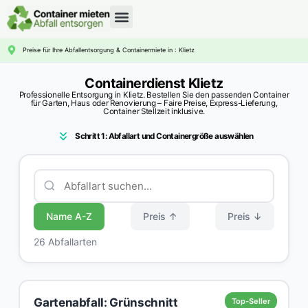
CONTAINERDIENST RATGEBER
Preise für Ihre Abfallentsorgung & Containermiete in : Klietz
Containerdienst Klietz
Professionelle Entsorgung in Klietz. Bestellen Sie den passenden Container
für Garten, Haus oder Renovierung – Faire Preise, Express-Lieferung,
Container Stellzeit inklusive.
Schritt 1: Abfallart und Containergröße auswählen
Name A-Z
Preis ↑
Preis ↓
26 Abfallarten
Gartenabfall: Grünschnitt
Top-Seller