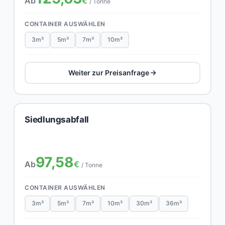
Ab
€
/ Tonne
CONTAINER AUSWÄHLEN
3m³
5m³
7m³
10m³
Weiter zur Preisanfrage
Siedlungsabfall
97,58
Ab
€
/ Tonne
CONTAINER AUSWÄHLEN
3m³
5m³
7m³
10m³
30m³
36m³