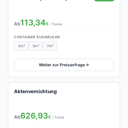
113,34
Ab
€
/ Tonne
CONTAINER AUSWÄHLEN
3m³
5m³
7m³
Weiter zur Preisanfrage
Aktenvernichtung
626,93
Ab
€
/ Tonne