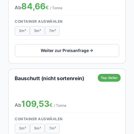
84,66
Ab
€
/ Tonne
CONTAINER AUSWÄHLEN
3m³
5m³
7m³
Weiter zur Preisanfrage
Bauschutt (nicht sortenrein)
Top-Seller
109,53
Ab
€
/ Tonne
CONTAINER AUSWÄHLEN
3m³
5m³
7m³