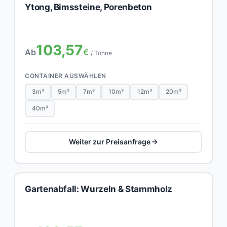
Ytong, Bimssteine, Porenbeton
103,57
Ab
€
/ Tonne
CONTAINER AUSWÄHLEN
3m³
5m³
7m³
10m³
12m³
20m³
40m³
Weiter zur Preisanfrage
Gartenabfall: Wurzeln & Stammholz