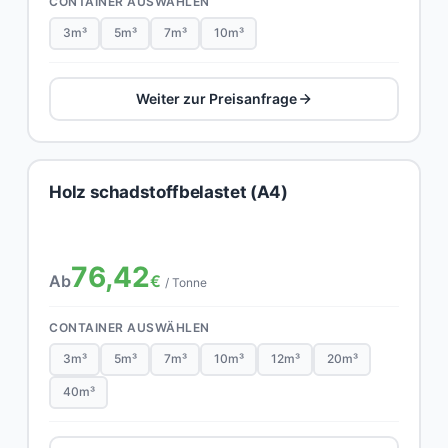
CONTAINER AUSWÄHLEN
3m³
5m³
7m³
10m³
Weiter zur Preisanfrage
Holz schadstoffbelastet (A4)
76,42
Ab
€
/ Tonne
CONTAINER AUSWÄHLEN
3m³
5m³
7m³
10m³
12m³
20m³
40m³