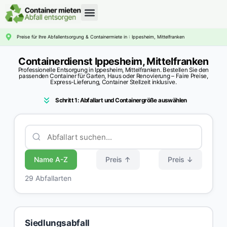
CONTAINERDIENST RATGEBER
Preise für Ihre Abfallentsorgung & Containermiete in : Ippesheim, Mittelfranken
Containerdienst Ippesheim, Mittelfranken
Professionelle Entsorgung in Ippesheim, Mittelfranken. Bestellen Sie den
passenden Container für Garten, Haus oder Renovierung – Faire Preise,
Express-Lieferung, Container Stellzeit inklusive.
Schritt 1: Abfallart und Containergröße auswählen
Name A-Z
Preis ↑
Preis ↓
29 Abfallarten
Siedlungsabfall