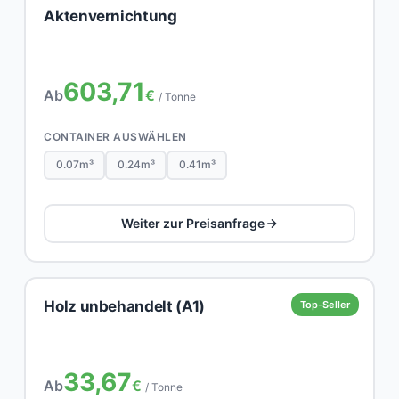
Aktenvernichtung
603,71
Ab
€
/ Tonne
CONTAINER AUSWÄHLEN
0.07m³
0.24m³
0.41m³
Weiter zur Preisanfrage
Holz unbehandelt (A1)
Top-Seller
33,67
Ab
€
/ Tonne