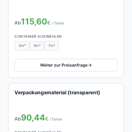
115,60
Ab
€
/ Tonne
CONTAINER AUSWÄHLEN
3m³
5m³
7m³
Weiter zur Preisanfrage
Verpackungsmaterial (transparent)
90,44
Ab
€
/ Tonne