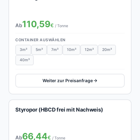
110,59
Ab
€
/ Tonne
CONTAINER AUSWÄHLEN
3m³
5m³
7m³
10m³
12m³
20m³
40m³
Weiter zur Preisanfrage
Styropor (HBCD frei mit Nachweis)
66,44
Ab
€
/ Tonne