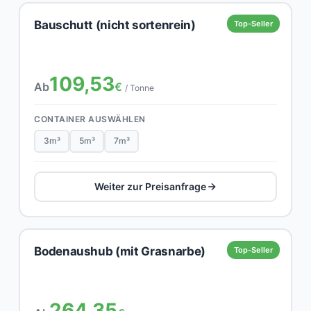
Bauschutt (nicht sortenrein)
Top-Seller
109,53
Ab
€
/ Tonne
CONTAINER AUSWÄHLEN
3m³
5m³
7m³
Weiter zur Preisanfrage
Bodenaushub (mit Grasnarbe)
Top-Seller
264,35