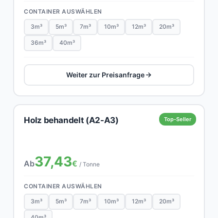
CONTAINER AUSWÄHLEN
3m³
5m³
7m³
10m³
12m³
20m³
36m³
40m³
Weiter zur Preisanfrage
Holz behandelt (A2-A3)
Top-Seller
37,43
Ab
€
/ Tonne
CONTAINER AUSWÄHLEN
3m³
5m³
7m³
10m³
12m³
20m³
40m³