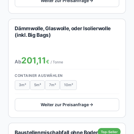
Weiter zur Preisanfrage
Dämmwolle, Glaswolle, oder Isolierwolle
(inkl. Big Bags)
201,11
Ab
€
/ Tonne
CONTAINER AUSWÄHLEN
3m³
5m³
7m³
10m³
Weiter zur Preisanfrage
Baustellenmischabfall ohne Boden,
Top-Seller