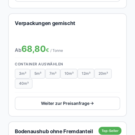
Verpackungen gemischt
68,80
Ab
€
/ Tonne
CONTAINER AUSWÄHLEN
3m³
5m³
7m³
10m³
12m³
20m³
40m³
Weiter zur Preisanfrage
Bodenaushub ohne Fremdanteil
Top-Seller