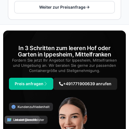
Weiter zur Preisanfrage
In 3 Schritten zum leeren Hof oder
Garten in Ippesheim, Mittelfranken
Fordern Sie jetzt Ihr Angebot für Ippesheim, Mittelfranken
und Umgebung an. Wir beraten Sie gerne zur passenden
Containergröße und Stellgenehmigung.
Preis anfragen
+491771900639 anrufen
Kundenzufriedenheit
Umweltgerecht
Lokaler Dienstleister