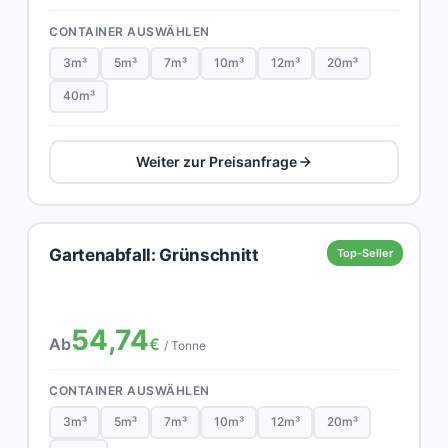
CONTAINER AUSWÄHLEN
3m³
5m³
7m³
10m³
12m³
20m³
40m³
Weiter zur Preisanfrage
Gartenabfall: Grünschnitt
Top-Seller
54,74
Ab
€
/ Tonne
CONTAINER AUSWÄHLEN
3m³
5m³
7m³
10m³
12m³
20m³