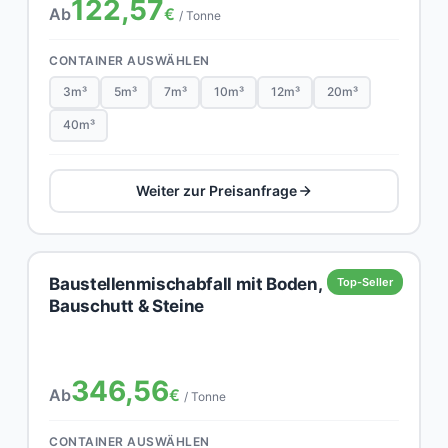
122,57
Ab
€
/ Tonne
CONTAINER AUSWÄHLEN
3m³
5m³
7m³
10m³
12m³
20m³
40m³
Weiter zur Preisanfrage
Baustellenmischabfall mit Boden,
Top-Seller
Bauschutt & Steine
346,56
Ab
€
/ Tonne
CONTAINER AUSWÄHLEN