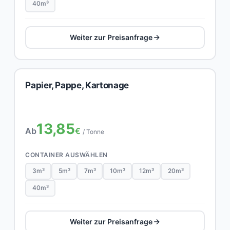
40m³
Weiter zur Preisanfrage
Papier, Pappe, Kartonage
13,85
Ab
€
/ Tonne
CONTAINER AUSWÄHLEN
3m³
5m³
7m³
10m³
12m³
20m³
40m³
Weiter zur Preisanfrage