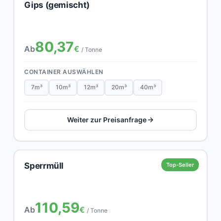
Gips (gemischt)
80,37
Ab
€
/ Tonne
CONTAINER AUSWÄHLEN
7m³
10m³
12m³
20m³
40m³
Weiter zur Preisanfrage
Sperrmüll
Top-Seller
110,59
Ab
€
/ Tonne