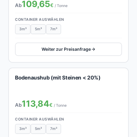
109,65
Ab
€
/ Tonne
CONTAINER AUSWÄHLEN
3m³
5m³
7m³
Weiter zur Preisanfrage
Bodenaushub (mit Steinen < 20%)
113,84
Ab
€
/ Tonne
CONTAINER AUSWÄHLEN
3m³
5m³
7m³