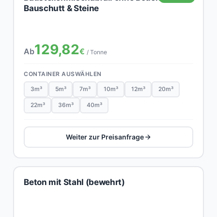
Bauschutt & Steine
129,82
Ab
€
/ Tonne
CONTAINER AUSWÄHLEN
3m³
5m³
7m³
10m³
12m³
20m³
22m³
36m³
40m³
Weiter zur Preisanfrage
Beton mit Stahl (bewehrt)