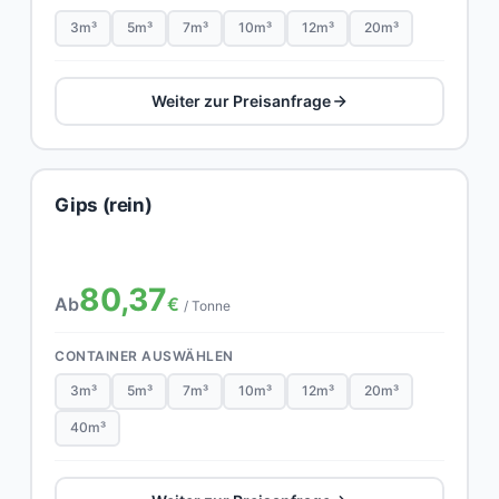
3m³
5m³
7m³
10m³
12m³
20m³
Weiter zur Preisanfrage
Gips (rein)
80,37
Ab
€
/ Tonne
CONTAINER AUSWÄHLEN
3m³
5m³
7m³
10m³
12m³
20m³
40m³