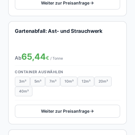
Weiter zur Preisanfrage
Gartenabfall: Ast- und Strauchwerk
65,44
Ab
€
/ Tonne
CONTAINER AUSWÄHLEN
3m³
5m³
7m³
10m³
12m³
20m³
40m³
Weiter zur Preisanfrage