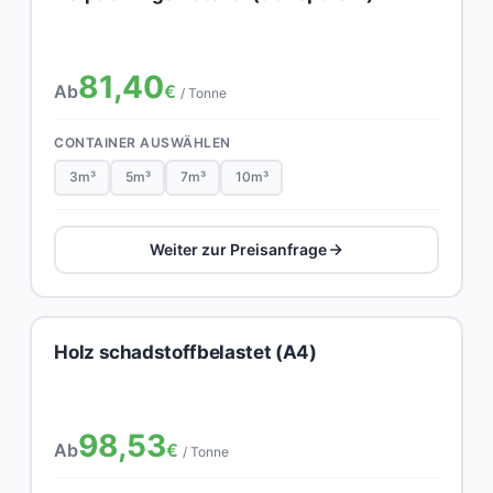
81,40
Ab
€
/ Tonne
CONTAINER AUSWÄHLEN
3m³
5m³
7m³
10m³
Weiter zur Preisanfrage
Holz schadstoffbelastet (A4)
98,53
Ab
€
/ Tonne