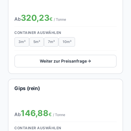
320,23
Ab
€
/ Tonne
CONTAINER AUSWÄHLEN
3m³
5m³
7m³
10m³
Weiter zur Preisanfrage
Gips (rein)
146,88
Ab
€
/ Tonne
CONTAINER AUSWÄHLEN