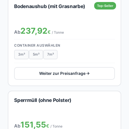
Bodenaushub (mit Grasnarbe)
Top-Seller
237,92
Ab
€
/ Tonne
CONTAINER AUSWÄHLEN
3m³
5m³
7m³
Weiter zur Preisanfrage
Sperrmüll (ohne Polster)
151,55
Ab
€
/ Tonne