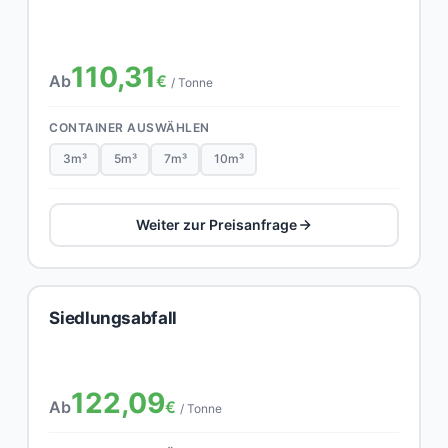
110,31
Ab
€
/ Tonne
CONTAINER AUSWÄHLEN
3m³
5m³
7m³
10m³
Weiter zur Preisanfrage
Siedlungsabfall
122,09
Ab
€
/ Tonne