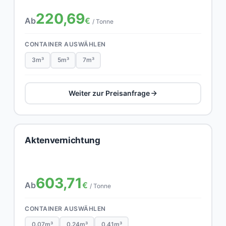
220,69
Ab
€
/ Tonne
CONTAINER AUSWÄHLEN
3m³
5m³
7m³
Weiter zur Preisanfrage
Aktenvernichtung
603,71
Ab
€
/ Tonne
CONTAINER AUSWÄHLEN
0.07m³
0.24m³
0.41m³