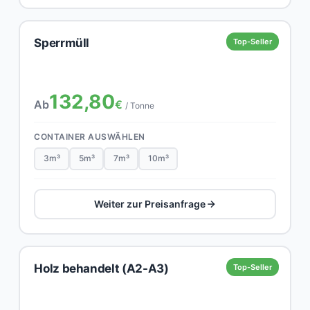
Sperrmüll
Top-Seller
132,80
Ab
€
/ Tonne
CONTAINER AUSWÄHLEN
3m³
5m³
7m³
10m³
Weiter zur Preisanfrage
Holz behandelt (A2-A3)
Top-Seller