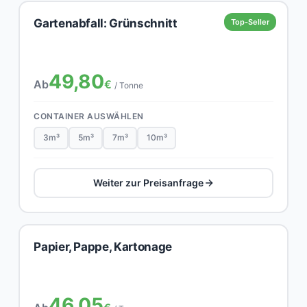
Gartenabfall: Grünschnitt
Top-Seller
49,80
Ab
€
/ Tonne
CONTAINER AUSWÄHLEN
3m³
5m³
7m³
10m³
Weiter zur Preisanfrage
Papier, Pappe, Kartonage
46,05