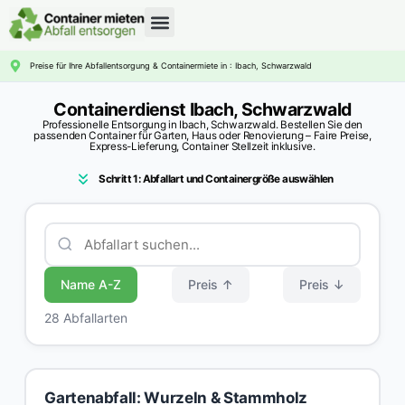
CONTAINERDIENST RATGEBER
Preise für Ihre Abfallentsorgung & Containermiete in : Ibach, Schwarzwald
Containerdienst Ibach, Schwarzwald
Professionelle Entsorgung in Ibach, Schwarzwald. Bestellen Sie den
passenden Container für Garten, Haus oder Renovierung – Faire Preise,
Express-Lieferung, Container Stellzeit inklusive.
Schritt 1: Abfallart und Containergröße auswählen
Name A-Z
Preis ↑
Preis ↓
28 Abfallarten
Gartenabfall: Wurzeln & Stammholz