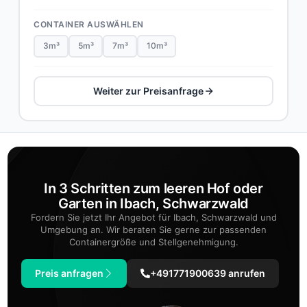
CONTAINER AUSWÄHLEN
3m³
5m³
7m³
10m³
Weiter zur Preisanfrage
In 3 Schritten zum leeren Hof oder
Garten in Ibach, Schwarzwald
Fordern Sie jetzt Ihr Angebot für Ibach, Schwarzwald und
Umgebung an. Wir beraten Sie gerne zur passenden
Containergröße und Stellgenehmigung.
Preis anfragen
+491771900639 anrufen