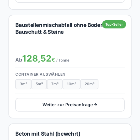
Baustellenmischabfall ohne Boden,
Top-Seller
Bauschutt & Steine
128,52
Ab
€
/ Tonne
CONTAINER AUSWÄHLEN
3m³
5m³
7m³
10m³
20m³
Weiter zur Preisanfrage
Beton mit Stahl (bewehrt)