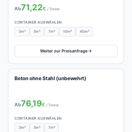
71,22
Ab
€
/ Tonne
CONTAINER AUSWÄHLEN
3m³
5m³
7m³
10m³
40m³
Weiter zur Preisanfrage
Beton ohne Stahl (unbewehrt)
76,19
Ab
€
/ Tonne
CONTAINER AUSWÄHLEN
3m³
5m³
7m³