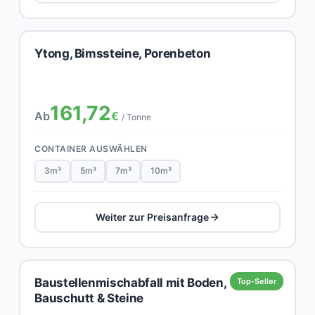
Ytong, Bimssteine, Porenbeton
161,72
Ab
€
/ Tonne
CONTAINER AUSWÄHLEN
3m³
5m³
7m³
10m³
Weiter zur Preisanfrage
Baustellenmischabfall mit Boden,
Top-Seller
Bauschutt & Steine