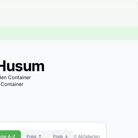
 Husum
den Container
 Container
me A-Z
Preis ↑
Preis ↓
0 Abfallarten