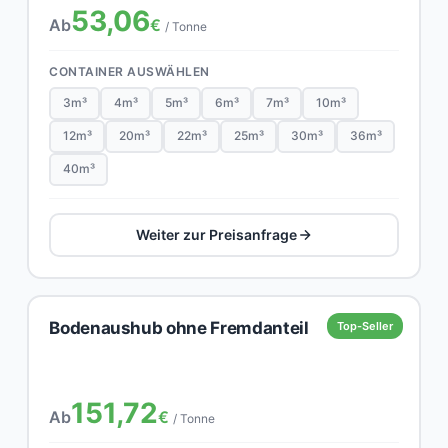
53,06
Ab
€
/ Tonne
CONTAINER AUSWÄHLEN
3m³
4m³
5m³
6m³
7m³
10m³
12m³
20m³
22m³
25m³
30m³
36m³
40m³
Weiter zur Preisanfrage
Bodenaushub ohne Fremdanteil
Top-Seller
151,72
Ab
€
/ Tonne