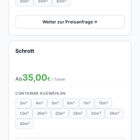
20m³
30m³
40m³
Weiter zur Preisanfrage
Schrott
35,00
Ab
€
/ Tonne
CONTAINER AUSWÄHLEN
3m³
4m³
5m³
6m³
7m³
10m³
12m³
20m³
22m³
25m³
30m³
36m³
40m³