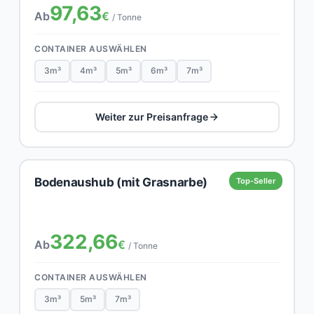
97,63
Ab
€
/ Tonne
CONTAINER AUSWÄHLEN
3m³
4m³
5m³
6m³
7m³
Weiter zur Preisanfrage
Bodenaushub (mit Grasnarbe)
Top-Seller
322,66
Ab
€
/ Tonne
CONTAINER AUSWÄHLEN
3m³
5m³
7m³