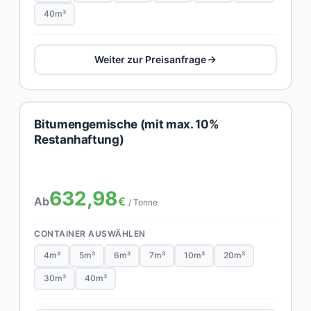
40m³
Weiter zur Preisanfrage
Bitumengemische (mit max. 10%
Restanhaftung)
632,98
Ab
€
/ Tonne
CONTAINER AUSWÄHLEN
4m³
5m³
6m³
7m³
10m³
20m³
30m³
40m³