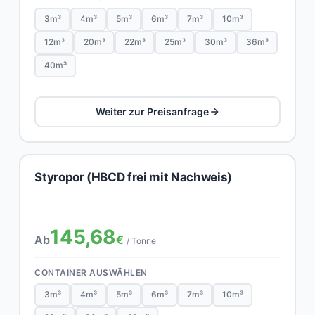
3m³
4m³
5m³
6m³
7m³
10m³
12m³
20m³
22m³
25m³
30m³
36m³
40m³
Weiter zur Preisanfrage
Styropor (HBCD frei mit Nachweis)
145,68
Ab
€
/ Tonne
CONTAINER AUSWÄHLEN
3m³
4m³
5m³
6m³
7m³
10m³