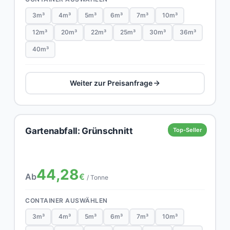
3m³
4m³
5m³
6m³
7m³
10m³
12m³
20m³
22m³
25m³
30m³
36m³
40m³
Weiter zur Preisanfrage
Gartenabfall: Grünschnitt
Top-Seller
44,28
Ab
€
/ Tonne
CONTAINER AUSWÄHLEN
3m³
4m³
5m³
6m³
7m³
10m³