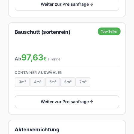
Weiter zur Preisanfrage
Bauschutt (sortenrein)
Top-Seller
97,63
Ab
€
/ Tonne
CONTAINER AUSWÄHLEN
3m³
4m³
5m³
6m³
7m³
Weiter zur Preisanfrage
Aktenvernichtung