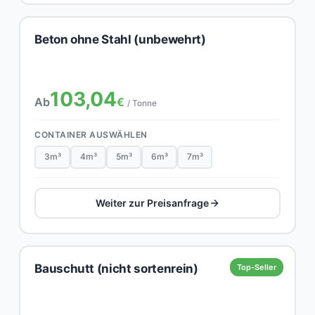
Beton ohne Stahl (unbewehrt)
103,04
Ab
€
/ Tonne
CONTAINER AUSWÄHLEN
3m³
4m³
5m³
6m³
7m³
Weiter zur Preisanfrage
Bauschutt (nicht sortenrein)
Top-Seller