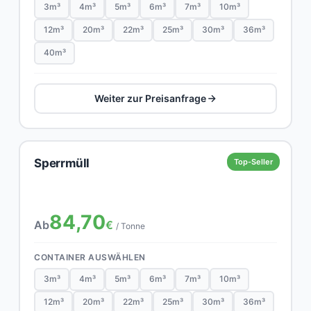
3m³
4m³
5m³
6m³
7m³
10m³
12m³
20m³
22m³
25m³
30m³
36m³
40m³
Weiter zur Preisanfrage
Sperrmüll
Top-Seller
84,70
Ab
€
/ Tonne
CONTAINER AUSWÄHLEN
3m³
4m³
5m³
6m³
7m³
10m³
12m³
20m³
22m³
25m³
30m³
36m³