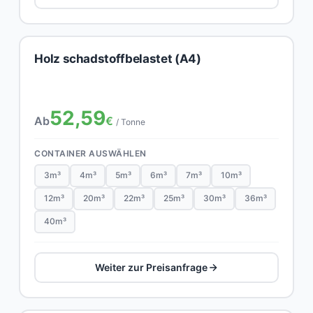
Holz schadstoffbelastet (A4)
52,59
Ab
€
/ Tonne
CONTAINER AUSWÄHLEN
3m³
4m³
5m³
6m³
7m³
10m³
12m³
20m³
22m³
25m³
30m³
36m³
40m³
Weiter zur Preisanfrage