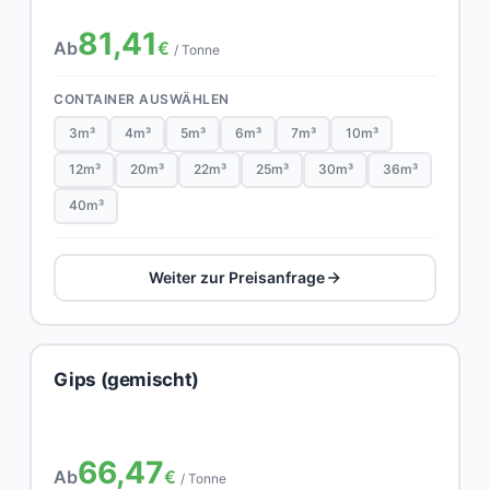
81,41
Ab
€
/ Tonne
CONTAINER AUSWÄHLEN
3m³
4m³
5m³
6m³
7m³
10m³
12m³
20m³
22m³
25m³
30m³
36m³
40m³
Weiter zur Preisanfrage
Gips (gemischt)
66,47
Ab
€
/ Tonne