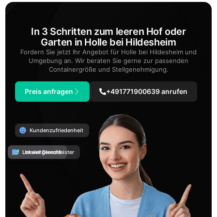
In 3 Schritten zum leeren Hof oder
Garten in Holle bei Hildesheim
Fordern Sie jetzt Ihr Angebot für Holle bei Hildesheim und
Umgebung an. Wir beraten Sie gerne zur passenden
Containergröße und Stellgenehmigung.
Preis anfragen
+491771900639 anrufen
Kundenzufriedenheit
Umweltgerecht
Lokaler Dienstleister