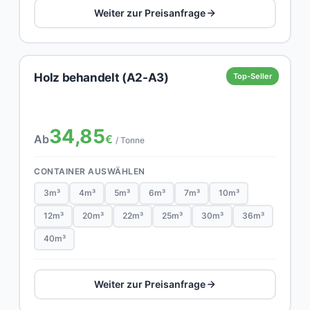
Weiter zur Preisanfrage
Holz behandelt (A2-A3)
Top-Seller
34,85
Ab
€
/ Tonne
CONTAINER AUSWÄHLEN
3m³
4m³
5m³
6m³
7m³
10m³
12m³
20m³
22m³
25m³
30m³
36m³
40m³
Weiter zur Preisanfrage