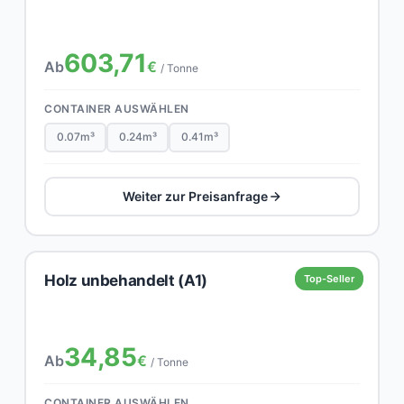
603,71
Ab
€
/ Tonne
CONTAINER AUSWÄHLEN
0.07m³
0.24m³
0.41m³
Weiter zur Preisanfrage
Holz unbehandelt (A1)
Top-Seller
34,85
Ab
€
/ Tonne
CONTAINER AUSWÄHLEN