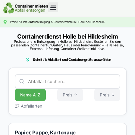
CONTAINERDIENST RATGEBER
Preise für Ihre Abfallentsorgung & Containermiete in : Holle bei Hildesheim
Containerdienst Holle bei Hildesheim
Professionelle Entsorgung in Holle bei Hildesheim. Bestellen Sie den
passenden Container für Garten, Haus oder Renovierung – Faire Preise,
Express-Lieferung, Container Stellzeit inklusive.
Schritt 1: Abfallart und Containergröße auswählen
Name A-Z
Preis ↑
Preis ↓
27 Abfallarten
Papier, Pappe, Kartonage