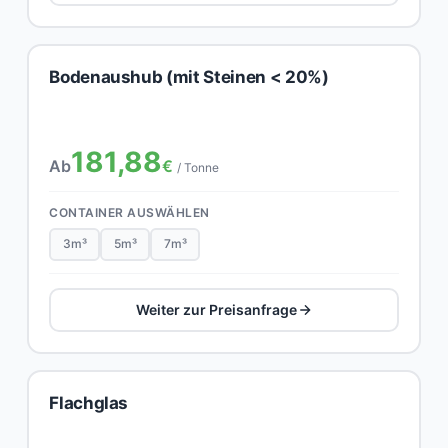
Bodenaushub (mit Steinen < 20%)
181,88
Ab
€
/ Tonne
CONTAINER AUSWÄHLEN
3m³
5m³
7m³
Weiter zur Preisanfrage
Flachglas