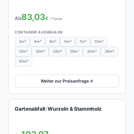
83,03
Ab
€
/ Tonne
CONTAINER AUSWÄHLEN
3m³
4m³
5m³
6m³
7m³
10m³
12m³
20m³
22m³
25m³
30m³
36m³
40m³
Weiter zur Preisanfrage
Gartenabfall: Wurzeln & Stammholz