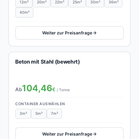
12m³
20m³
22m³
25m³
30m³
36m³
40m³
Weiter zur Preisanfrage
Beton mit Stahl (bewehrt)
104,46
Ab
€
/ Tonne
CONTAINER AUSWÄHLEN
3m³
5m³
7m³
Weiter zur Preisanfrage