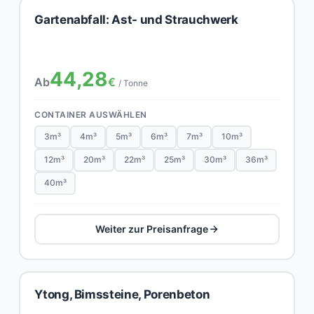
Gartenabfall: Ast- und Strauchwerk
44,28
Ab
€
/ Tonne
CONTAINER AUSWÄHLEN
3m³
4m³
5m³
6m³
7m³
10m³
12m³
20m³
22m³
25m³
30m³
36m³
40m³
Weiter zur Preisanfrage
Ytong, Bimssteine, Porenbeton