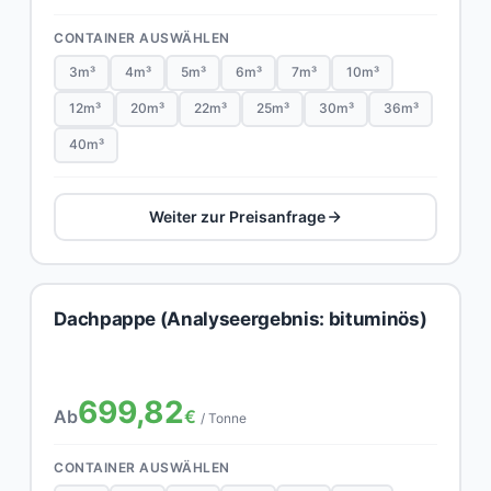
CONTAINER AUSWÄHLEN
3m³
4m³
5m³
6m³
7m³
10m³
12m³
20m³
22m³
25m³
30m³
36m³
40m³
Weiter zur Preisanfrage
Dachpappe (Analyseergebnis: bituminös)
699,82
Ab
€
/ Tonne
CONTAINER AUSWÄHLEN