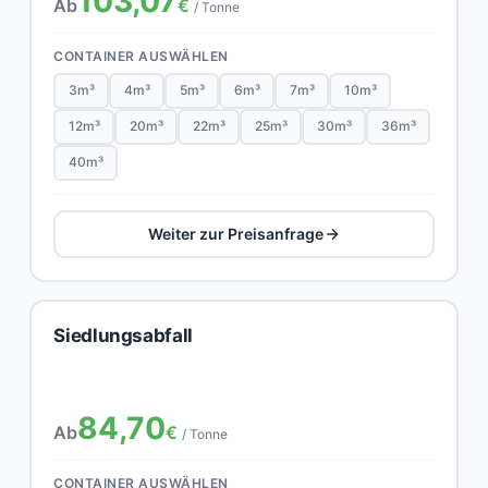
103,07
Ab
€
/ Tonne
CONTAINER AUSWÄHLEN
3m³
4m³
5m³
6m³
7m³
10m³
12m³
20m³
22m³
25m³
30m³
36m³
40m³
Weiter zur Preisanfrage
Siedlungsabfall
84,70
Ab
€
/ Tonne
CONTAINER AUSWÄHLEN