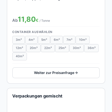
11,80
Ab
€
/ Tonne
CONTAINER AUSWÄHLEN
3m³
4m³
5m³
6m³
7m³
10m³
12m³
20m³
22m³
25m³
30m³
36m³
40m³
Weiter zur Preisanfrage
Verpackungen gemischt