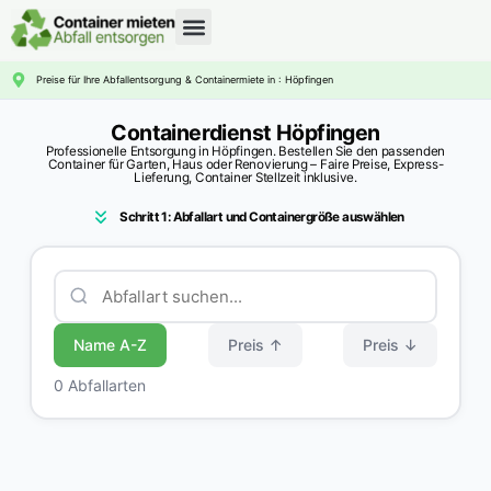
CONTAINERDIENST RATGEBER
Preise für Ihre Abfallentsorgung & Containermiete in : Höpfingen
Containerdienst Höpfingen
Professionelle Entsorgung in Höpfingen. Bestellen Sie den passenden
Container für Garten, Haus oder Renovierung – Faire Preise, Express-
Lieferung, Container Stellzeit inklusive.
Schritt 1: Abfallart und Containergröße auswählen
Name A-Z
Preis ↑
Preis ↓
0 Abfallarten