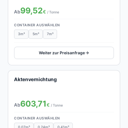
99,52
Ab
€
/ Tonne
CONTAINER AUSWÄHLEN
3m³
5m³
7m³
Weiter zur Preisanfrage
Aktenvernichtung
603,71
Ab
€
/ Tonne
CONTAINER AUSWÄHLEN
0.07m³
0.24m³
0.41m³