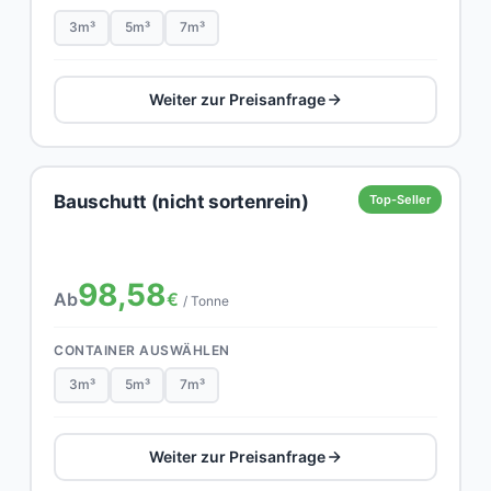
3m³
5m³
7m³
Weiter zur Preisanfrage
Bauschutt (nicht sortenrein)
Top-Seller
98,58
Ab
€
/ Tonne
CONTAINER AUSWÄHLEN
3m³
5m³
7m³
Weiter zur Preisanfrage