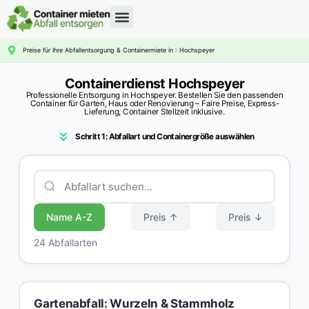
CONTAINERDIENST RATGEBER
Preise für Ihre Abfallentsorgung & Containermiete in : Hochspeyer
Containerdienst Hochspeyer
Professionelle Entsorgung in Hochspeyer. Bestellen Sie den passenden
Container für Garten, Haus oder Renovierung – Faire Preise, Express-
Lieferung, Container Stellzeit inklusive.
Schritt 1: Abfallart und Containergröße auswählen
Name A-Z
Preis ↑
Preis ↓
24 Abfallarten
Gartenabfall: Wurzeln & Stammholz