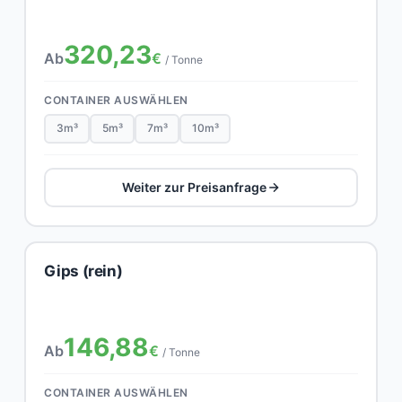
320,23
Ab
€
/ Tonne
CONTAINER AUSWÄHLEN
3m³
5m³
7m³
10m³
Weiter zur Preisanfrage
Gips (rein)
146,88
Ab
€
/ Tonne
CONTAINER AUSWÄHLEN