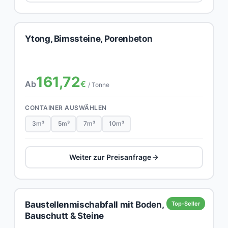
Ytong, Bimssteine, Porenbeton
161,72
Ab
€
/ Tonne
CONTAINER AUSWÄHLEN
3m³
5m³
7m³
10m³
Weiter zur Preisanfrage
Baustellenmischabfall mit Boden,
Top-Seller
Bauschutt & Steine