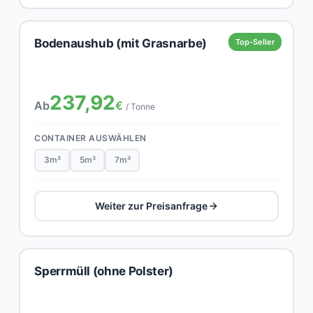
Bodenaushub (mit Grasnarbe)
Top-Seller
237,92
Ab
€
/ Tonne
CONTAINER AUSWÄHLEN
3m³
5m³
7m³
Weiter zur Preisanfrage
Sperrmüll (ohne Polster)