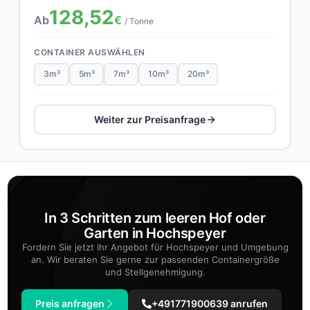
128,52
Ab
€
/ Tonne
CONTAINER AUSWÄHLEN
3m³
5m³
7m³
10m³
20m³
Weiter zur Preisanfrage
In 3 Schritten zum leeren Hof oder
Garten in Hochspeyer
Fordern Sie jetzt Ihr Angebot für Hochspeyer und Umgebung
an. Wir beraten Sie gerne zur passenden Containergröße
und Stellgenehmigung.
Preis anfragen
+491771900639 anrufen