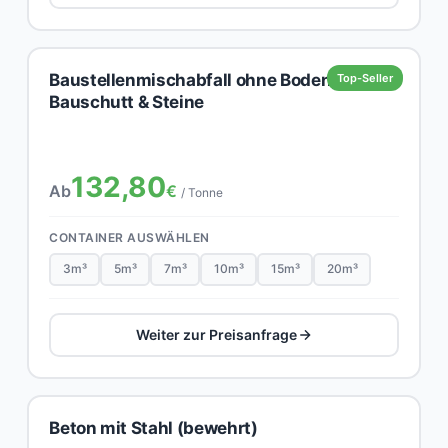
Baustellenmischabfall ohne Boden,
Top-Seller
Bauschutt & Steine
132,80
Ab
€
/ Tonne
CONTAINER AUSWÄHLEN
3m³
5m³
7m³
10m³
15m³
20m³
Weiter zur Preisanfrage
Beton mit Stahl (bewehrt)