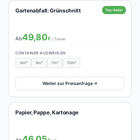
Gartenabfall: Grünschnitt
Top-Seller
49,80
Ab
€
/ Tonne
CONTAINER AUSWÄHLEN
3m³
5m³
7m³
10m³
Weiter zur Preisanfrage
Papier, Pappe, Kartonage
46,05