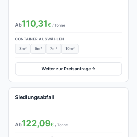
110,31
Ab
€
/ Tonne
CONTAINER AUSWÄHLEN
3m³
5m³
7m³
10m³
Weiter zur Preisanfrage
Siedlungsabfall
122,09
Ab
€
/ Tonne