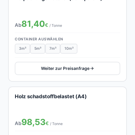
81,40
Ab
€
/ Tonne
CONTAINER AUSWÄHLEN
3m³
5m³
7m³
10m³
Weiter zur Preisanfrage
Holz schadstoffbelastet (A4)
98,53
Ab
€
/ Tonne