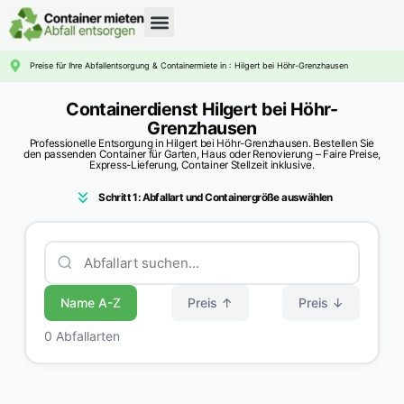
CONTAINERDIENST RATGEBER
Preise für Ihre Abfallentsorgung & Containermiete in : Hilgert bei Höhr-Grenzhausen
Containerdienst Hilgert bei Höhr-
Grenzhausen
Professionelle Entsorgung in Hilgert bei Höhr-Grenzhausen. Bestellen Sie
den passenden Container für Garten, Haus oder Renovierung – Faire Preise,
Express-Lieferung, Container Stellzeit inklusive.
Schritt 1: Abfallart und Containergröße auswählen
Name A-Z
Preis ↑
Preis ↓
0 Abfallarten