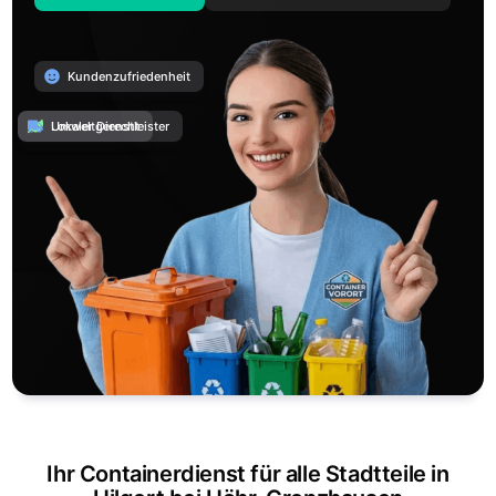
Kundenzufriedenheit
Umweltgerecht
Lokaler Dienstleister
Ihr Containerdienst für alle Stadtteile in