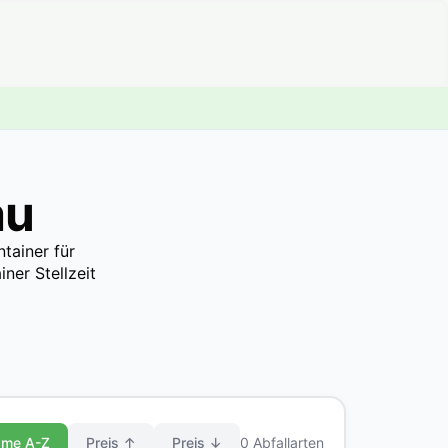
au
tainer für
ner Stellzeit
me A-Z
Preis ↑
Preis ↓
0 Abfallarten