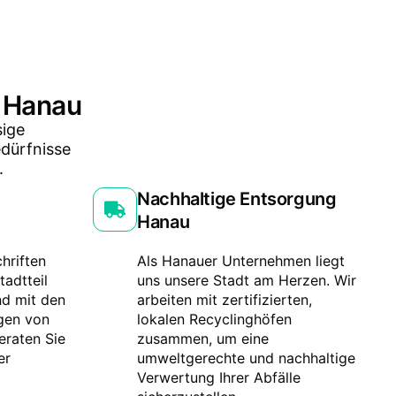
n Hanau
sige
edürfnisse
.
Nachhaltige Entsorgung
Hanau
hriften
Als Hanauer Unternehmen liegt
tadtteil
uns unsere Stadt am Herzen. Wir
nd mit den
arbeiten mit zertifizierten,
gen von
lokalen Recyclinghöfen
eraten Sie
zusammen, um eine
er
umweltgerechte und nachhaltige
Verwertung Ihrer Abfälle