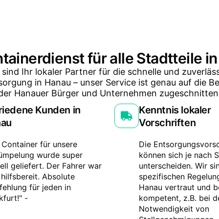
ntainerdienst für alle Stadtteile i
 sind Ihr lokaler Partner für die schnelle und zuverläs
sorgung in Hanau – unser Service ist genau auf die B
der Hanauer Bürger und Unternehmen zugeschnitten
riedene Kunden in
Kenntnis lokaler
nau
Vorschriften
 Container für unsere
Die Entsorgungsvorsc
ümpelung wurde super
können sich je nach S
ell geliefert. Der Fahrer war
unterscheiden. Wir si
 hilfsbereit. Absolute
spezifischen Regelun
ehlung für jeden in
Hanau vertraut und b
kfurt!" -
kompetent, z.B. bei d
Notwendigkeit von