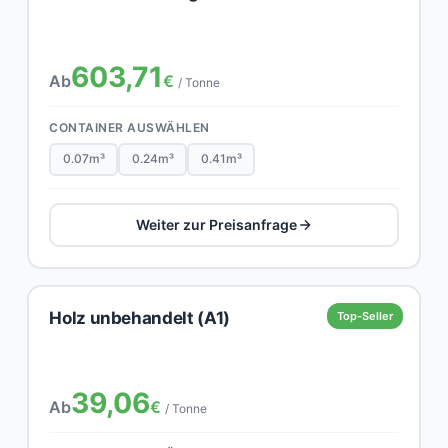
603,71
Ab
€
/ Tonne
CONTAINER AUSWÄHLEN
0.07m³
0.24m³
0.41m³
Weiter zur Preisanfrage
Holz unbehandelt (A1)
Top-Seller
39,06
Ab
€
/ Tonne