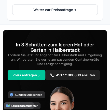
Weiter zur Preisanfrage
In 3 Schritten zum leeren Hof oder
Garten in Halberstadt
Fordern Sie jetzt Ihr Angebot für Halberstadt und Umgebung
an. Wir beraten Sie gerne zur passenden Containergröße
und Stellgenehmigung.
Preis anfragen
+491771900639 anrufen
Kundenzufriedenheit
Umweltgerecht
Lokaler Dienstleister