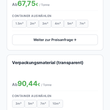
67,75
Ab
€
/ Tonne
CONTAINER AUSWÄHLEN
1.5m³
2m³
3m³
4m³
5m³
7m³
Weiter zur Preisanfrage
Verpackungsmaterial (transparent)
90,44
Ab
€
/ Tonne
CONTAINER AUSWÄHLEN
3m³
5m³
7m³
10m³