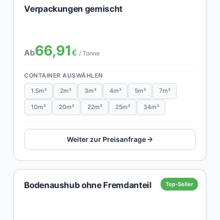
Verpackungen gemischt
66,91
Ab
€
/ Tonne
CONTAINER AUSWÄHLEN
1.5m³
2m³
3m³
4m³
5m³
7m³
10m³
20m³
22m³
25m³
34m³
Weiter zur Preisanfrage
Bodenaushub ohne Fremdanteil
Top-Seller