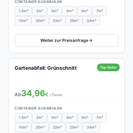
CONTAINER AUSWÄHLEN
1.5m³
2m³
3m³
4m³
5m³
7m³
10m³
20m³
22m³
25m³
34m³
Weiter zur Preisanfrage
Gartenabfall: Grünschnitt
Top-Seller
34,96
Ab
€
/ Tonne
CONTAINER AUSWÄHLEN
1.5m³
2m³
3m³
4m³
5m³
7m³
10m³
20m³
22m³
25m³
34m³