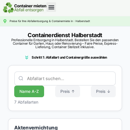
CONTAINERDIENST RATGEBER
Preise für Ihre Abfallentsorgung & Containermiete in : Halberstadt
Containerdienst Halberstadt
Professionelle Entsorgung in Halberstadt. Bestellen Sie den passenden
Container für Garten, Haus oder Renovierung – Faire Preise, Express-
Lieferung, Container Stellzeit inklusive.
Schritt 1: Abfallart und Containergröße auswählen
Name A-Z
Preis ↑
Preis ↓
7 Abfallarten
Aktenvernichtung