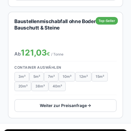
Baustellenmischabfall ohne Boden,
Top-Seller
Bauschutt & Steine
121,03
Ab
€
/ Tonne
CONTAINER AUSWÄHLEN
3m³
5m³
7m³
10m³
12m³
15m³
20m³
38m³
40m³
Weiter zur Preisanfrage