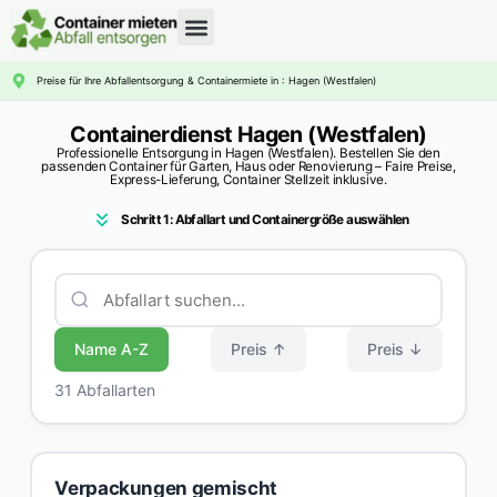
CONTAINERDIENST RATGEBER
Preise für Ihre Abfallentsorgung & Containermiete in : Hagen (Westfalen)
Containerdienst Hagen (Westfalen)
Professionelle Entsorgung in Hagen (Westfalen). Bestellen Sie den
passenden Container für Garten, Haus oder Renovierung – Faire Preise,
Express-Lieferung, Container Stellzeit inklusive.
Schritt 1: Abfallart und Containergröße auswählen
Name A-Z
Preis ↑
Preis ↓
31 Abfallarten
Verpackungen gemischt