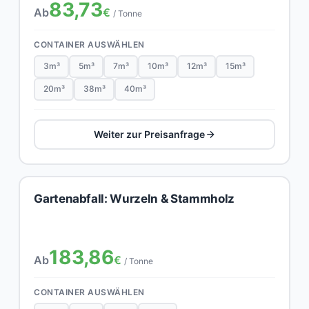
83,73
Ab
€
/ Tonne
CONTAINER AUSWÄHLEN
3m³
5m³
7m³
10m³
12m³
15m³
20m³
38m³
40m³
Weiter zur Preisanfrage
Gartenabfall: Wurzeln & Stammholz
183,86
Ab
€
/ Tonne
CONTAINER AUSWÄHLEN