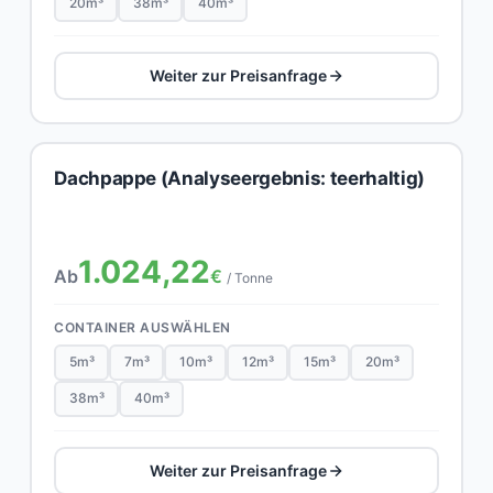
20m³
38m³
40m³
Weiter zur Preisanfrage
Dachpappe (Analyseergebnis: teerhaltig)
1.024,22
Ab
€
/ Tonne
CONTAINER AUSWÄHLEN
5m³
7m³
10m³
12m³
15m³
20m³
38m³
40m³
Weiter zur Preisanfrage