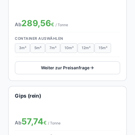
289,56
Ab
€
/ Tonne
CONTAINER AUSWÄHLEN
3m³
5m³
7m³
10m³
12m³
15m³
Weiter zur Preisanfrage
Gips (rein)
57,74
Ab
€
/ Tonne