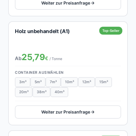
Weiter zur Preisanfrage
Holz unbehandelt (A1)
Top-Seller
25,79
Ab
€
/ Tonne
CONTAINER AUSWÄHLEN
3m³
5m³
7m³
10m³
12m³
15m³
20m³
38m³
40m³
Weiter zur Preisanfrage