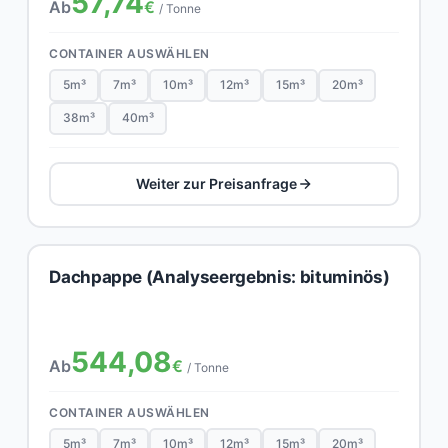
57,74
Ab
€
/ Tonne
CONTAINER AUSWÄHLEN
5m³
7m³
10m³
12m³
15m³
20m³
38m³
40m³
Weiter zur Preisanfrage
Dachpappe (Analyseergebnis: bituminös)
544,08
Ab
€
/ Tonne
CONTAINER AUSWÄHLEN
5m³
7m³
10m³
12m³
15m³
20m³