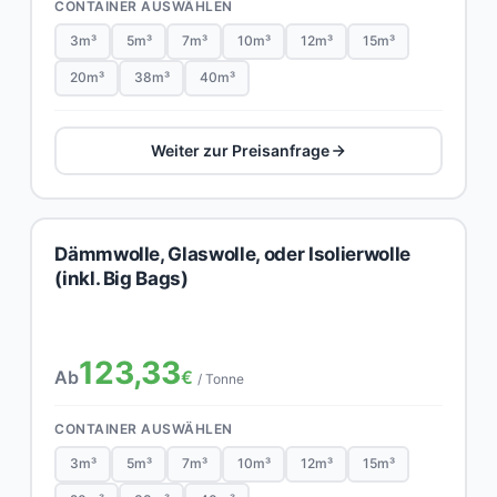
CONTAINER AUSWÄHLEN
3m³
5m³
7m³
10m³
12m³
15m³
20m³
38m³
40m³
Weiter zur Preisanfrage
Dämmwolle, Glaswolle, oder Isolierwolle
(inkl. Big Bags)
123,33
Ab
€
/ Tonne
CONTAINER AUSWÄHLEN
3m³
5m³
7m³
10m³
12m³
15m³