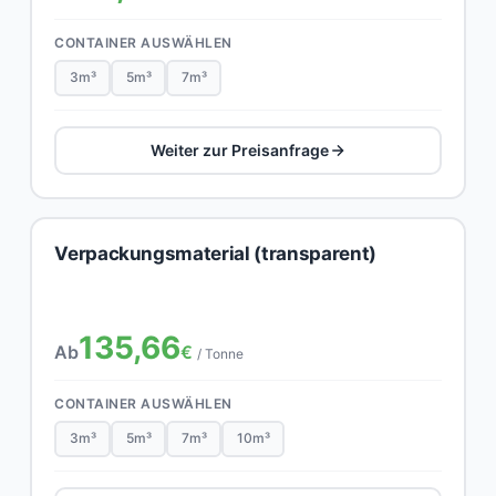
CONTAINER AUSWÄHLEN
3m³
5m³
7m³
Weiter zur Preisanfrage
Verpackungsmaterial (transparent)
135,66
Ab
€
/ Tonne
CONTAINER AUSWÄHLEN
3m³
5m³
7m³
10m³