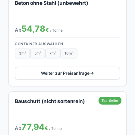
Beton ohne Stahl (unbewehrt)
54,78
Ab
€
/ Tonne
CONTAINER AUSWÄHLEN
3m³
5m³
7m³
10m³
Weiter zur Preisanfrage
Bauschutt (nicht sortenrein)
Top-Seller
77,94
Ab
€
/ Tonne