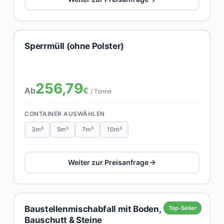
Sperrmüll (ohne Polster)
256,79
Ab
€
/ Tonne
CONTAINER AUSWÄHLEN
3m³
5m³
7m³
10m³
Weiter zur Preisanfrage
Baustellenmischabfall mit Boden,
Top-Seller
Bauschutt & Steine