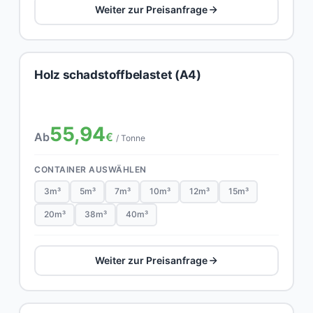
Weiter zur Preisanfrage
Holz schadstoffbelastet (A4)
55,94
Ab
€
/ Tonne
CONTAINER AUSWÄHLEN
3m³
5m³
7m³
10m³
12m³
15m³
20m³
38m³
40m³
Weiter zur Preisanfrage