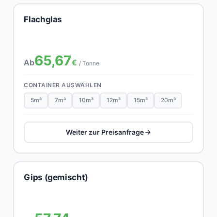
Flachglas
65,67
Ab
€
/ Tonne
CONTAINER AUSWÄHLEN
5m³
7m³
10m³
12m³
15m³
20m³
Weiter zur Preisanfrage
Gips (gemischt)