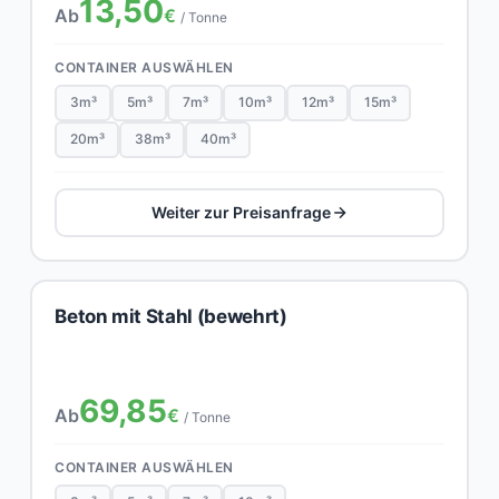
13,50
Ab
€
/ Tonne
CONTAINER AUSWÄHLEN
3m³
5m³
7m³
10m³
12m³
15m³
20m³
38m³
40m³
Weiter zur Preisanfrage
Beton mit Stahl (bewehrt)
69,85
Ab
€
/ Tonne
CONTAINER AUSWÄHLEN