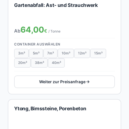
Gartenabfall: Ast- und Strauchwerk
64,00
Ab
€
/ Tonne
CONTAINER AUSWÄHLEN
3m³
5m³
7m³
10m³
12m³
15m³
20m³
38m³
40m³
Weiter zur Preisanfrage
Ytong, Bimssteine, Porenbeton