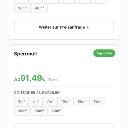
38m³
40m³
Weiter zur Preisanfrage
Sperrmüll
Top-Seller
91,49
Ab
€
/ Tonne
CONTAINER AUSWÄHLEN
3m³
5m³
7m³
10m³
12m³
15m³
20m³
38m³
40m³