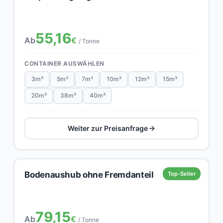
55,16
Ab
€
/ Tonne
CONTAINER AUSWÄHLEN
3m³
5m³
7m³
10m³
12m³
15m³
20m³
38m³
40m³
Weiter zur Preisanfrage
Bodenaushub ohne Fremdanteil
Top-Seller
79,15
Ab
€
/ Tonne