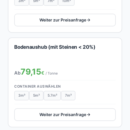
3m³
5m³
7m³
10m³
Weiter zur Preisanfrage
Bodenaushub (mit Steinen < 20%)
79,15
Ab
€
/ Tonne
CONTAINER AUSWÄHLEN
3m³
5m³
5.7m³
7m³
Weiter zur Preisanfrage