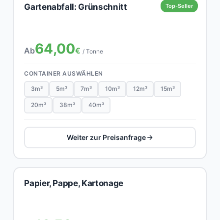
Gartenabfall: Grünschnitt
Top-Seller
64,00
Ab
€
/ Tonne
CONTAINER AUSWÄHLEN
3m³
5m³
7m³
10m³
12m³
15m³
20m³
38m³
40m³
Weiter zur Preisanfrage
Papier, Pappe, Kartonage