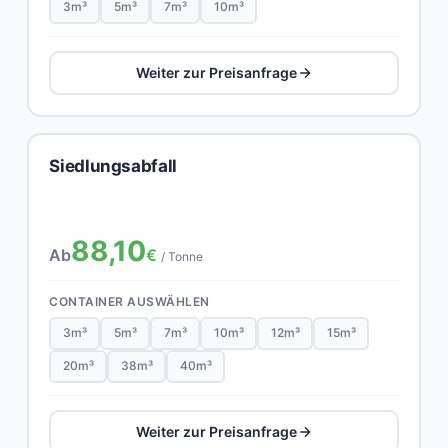
3m³
5m³
7m³
10m³
Weiter zur Preisanfrage
Siedlungsabfall
88,10
Ab
€
/ Tonne
CONTAINER AUSWÄHLEN
3m³
5m³
7m³
10m³
12m³
15m³
20m³
38m³
40m³
Weiter zur Preisanfrage