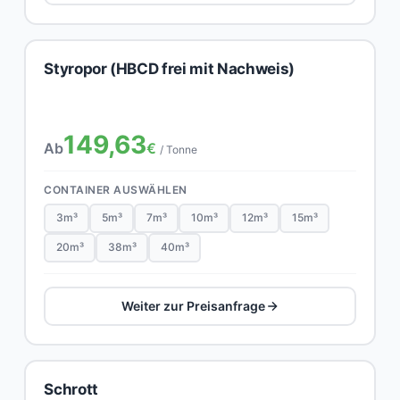
Styropor (HBCD frei mit Nachweis)
149,63
Ab
€
/ Tonne
CONTAINER AUSWÄHLEN
3m³
5m³
7m³
10m³
12m³
15m³
20m³
38m³
40m³
Weiter zur Preisanfrage
Schrott