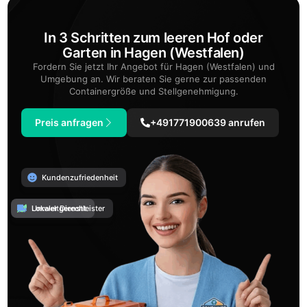
In 3 Schritten zum leeren Hof oder
Garten in Hagen (Westfalen)
Fordern Sie jetzt Ihr Angebot für Hagen (Westfalen) und
Umgebung an. Wir beraten Sie gerne zur passenden
Containergröße und Stellgenehmigung.
Preis anfragen
+491771900639 anrufen
Kundenzufriedenheit
Umweltgerecht
Lokaler Dienstleister