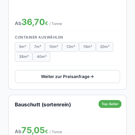
36,70
Ab
€
/ Tonne
CONTAINER AUSWÄHLEN
5m³
7m³
10m³
12m³
15m³
20m³
38m³
40m³
Weiter zur Preisanfrage
Bauschutt (sortenrein)
Top-Seller
75,05
Ab
€
/ Tonne