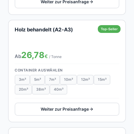
Weiter zur Preisanfrage
Holz behandelt (A2-A3)
Top-Seller
26,78
Ab
€
/ Tonne
CONTAINER AUSWÄHLEN
3m³
5m³
7m³
10m³
12m³
15m³
20m³
38m³
40m³
Weiter zur Preisanfrage