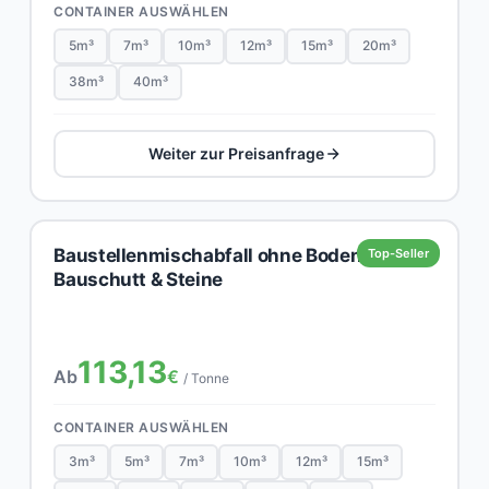
CONTAINER AUSWÄHLEN
5m³
7m³
10m³
12m³
15m³
20m³
38m³
40m³
Weiter zur Preisanfrage
Baustellenmischabfall ohne Boden,
Top-Seller
Bauschutt & Steine
113,13
Ab
€
/ Tonne
CONTAINER AUSWÄHLEN
3m³
5m³
7m³
10m³
12m³
15m³