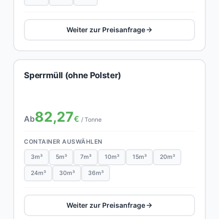
Weiter zur Preisanfrage
Sperrmüll (ohne Polster)
82,27
Ab
€
/ Tonne
CONTAINER AUSWÄHLEN
3m³
5m³
7m³
10m³
15m³
20m³
24m³
30m³
36m³
Weiter zur Preisanfrage