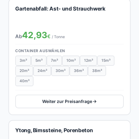
Gartenabfall: Ast- und Strauchwerk
42,93
Ab
€
/ Tonne
CONTAINER AUSWÄHLEN
3m³
5m³
7m³
10m³
12m³
15m³
20m³
24m³
30m³
36m³
38m³
40m³
Weiter zur Preisanfrage
Ytong, Bimssteine, Porenbeton