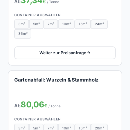
37,34
Ab
€
/ Tonne
CONTAINER AUSWÄHLEN
3m³
5m³
7m³
10m³
15m³
24m³
36m³
Weiter zur Preisanfrage
Gartenabfall: Wurzeln & Stammholz
80,06
Ab
€
/ Tonne
CONTAINER AUSWÄHLEN
3m³
5m³
7m³
10m³
15m³
20m³