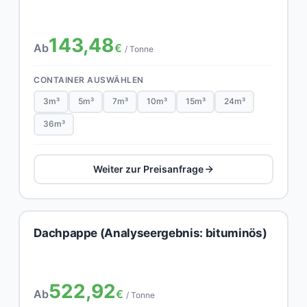
143,48
Ab
€
/ Tonne
CONTAINER AUSWÄHLEN
3m³
5m³
7m³
10m³
15m³
24m³
36m³
Weiter zur Preisanfrage
Dachpappe (Analyseergebnis: bituminös)
522,92
Ab
€
/ Tonne