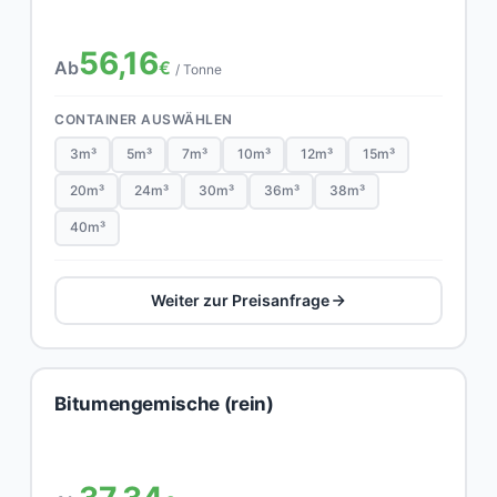
56,16
Ab
€
/ Tonne
CONTAINER AUSWÄHLEN
3m³
5m³
7m³
10m³
12m³
15m³
20m³
24m³
30m³
36m³
38m³
40m³
Weiter zur Preisanfrage
Bitumengemische (rein)