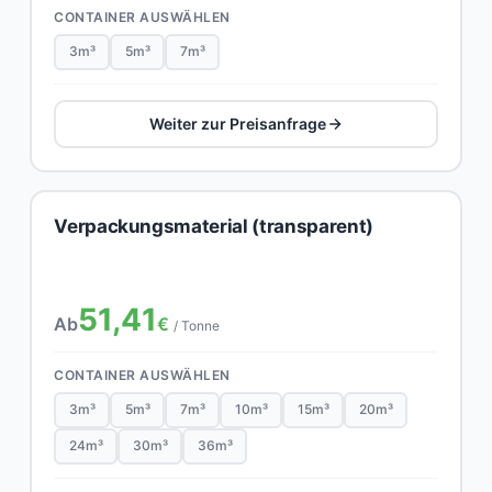
CONTAINER AUSWÄHLEN
3m³
5m³
7m³
Weiter zur Preisanfrage
Verpackungsmaterial (transparent)
51,41
Ab
€
/ Tonne
CONTAINER AUSWÄHLEN
3m³
5m³
7m³
10m³
15m³
20m³
24m³
30m³
36m³