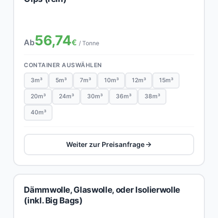
56,74
Ab
€
/ Tonne
CONTAINER AUSWÄHLEN
3m³
5m³
7m³
10m³
12m³
15m³
20m³
24m³
30m³
36m³
38m³
40m³
Weiter zur Preisanfrage
Dämmwolle, Glaswolle, oder Isolierwolle
(inkl. Big Bags)