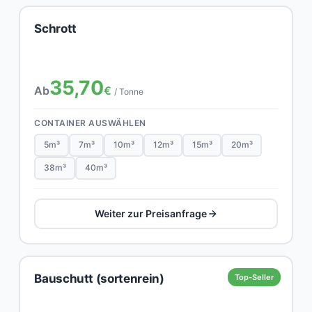
Schrott
35,70
Ab
€
/ Tonne
CONTAINER AUSWÄHLEN
5m³
7m³
10m³
12m³
15m³
20m³
38m³
40m³
Weiter zur Preisanfrage
Bauschutt (sortenrein)
Top-Seller