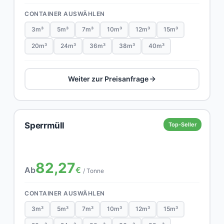
CONTAINER AUSWÄHLEN
3m³
5m³
7m³
10m³
12m³
15m³
20m³
24m³
36m³
38m³
40m³
Weiter zur Preisanfrage
Sperrmüll
Top-Seller
82,27
Ab
€
/ Tonne
CONTAINER AUSWÄHLEN
3m³
5m³
7m³
10m³
12m³
15m³