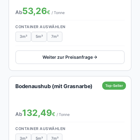
53,26
Ab
€
/ Tonne
CONTAINER AUSWÄHLEN
3m³
5m³
7m³
Weiter zur Preisanfrage
Bodenaushub (mit Grasnarbe)
Top-Seller
132,49
Ab
€
/ Tonne
CONTAINER AUSWÄHLEN
3m³
5m³
7m³