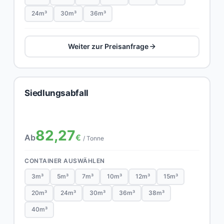
24m³
30m³
36m³
Weiter zur Preisanfrage
Siedlungsabfall
82,27
Ab
€
/ Tonne
CONTAINER AUSWÄHLEN
3m³
5m³
7m³
10m³
12m³
15m³
20m³
24m³
30m³
36m³
38m³
40m³