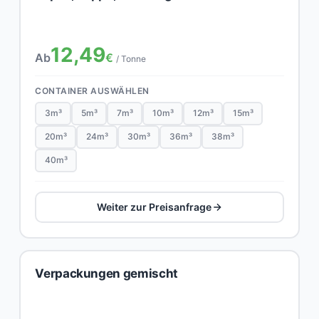
12,49
Ab
€
/ Tonne
CONTAINER AUSWÄHLEN
3m³
5m³
7m³
10m³
12m³
15m³
20m³
24m³
30m³
36m³
38m³
40m³
Weiter zur Preisanfrage
Verpackungen gemischt