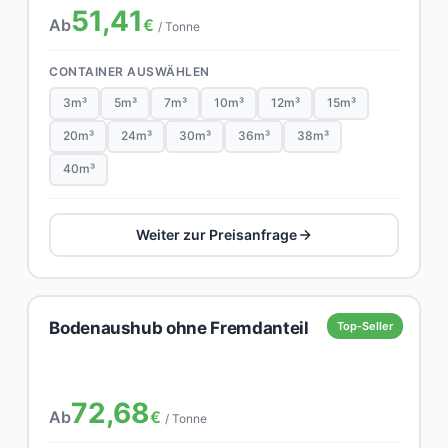
51,41
Ab
€
/ Tonne
CONTAINER AUSWÄHLEN
3m³
5m³
7m³
10m³
12m³
15m³
20m³
24m³
30m³
36m³
38m³
40m³
Weiter zur Preisanfrage
Bodenaushub ohne Fremdanteil
Top-Seller
72,68
Ab
€
/ Tonne