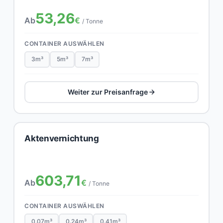
53,26
Ab
€
/ Tonne
CONTAINER AUSWÄHLEN
3m³
5m³
7m³
Weiter zur Preisanfrage
Aktenvernichtung
603,71
Ab
€
/ Tonne
CONTAINER AUSWÄHLEN
0.07m³
0.24m³
0.41m³