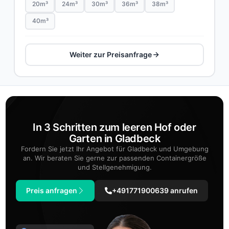
20m³
24m³
30m³
36m³
38m³
40m³
Weiter zur Preisanfrage
In 3 Schritten zum leeren Hof oder
Garten in Gladbeck
Fordern Sie jetzt Ihr Angebot für Gladbeck und Umgebung
an. Wir beraten Sie gerne zur passenden Containergröße
und Stellgenehmigung.
Preis anfragen
+491771900639 anrufen