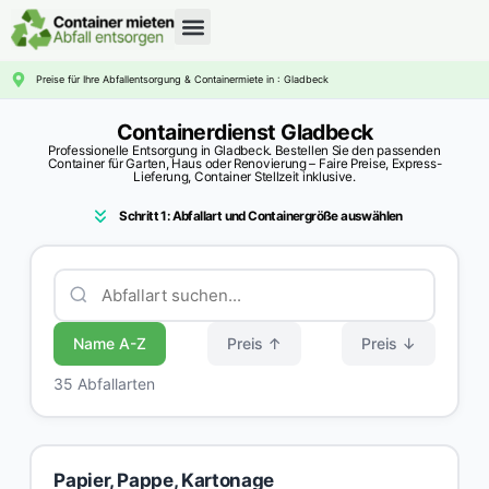
CONTAINERDIENST RATGEBER
Preise für Ihre Abfallentsorgung & Containermiete in : Gladbeck
Containerdienst Gladbeck
Professionelle Entsorgung in Gladbeck. Bestellen Sie den passenden
Container für Garten, Haus oder Renovierung – Faire Preise, Express-
Lieferung, Container Stellzeit inklusive.
Schritt 1: Abfallart und Containergröße auswählen
Name A-Z
Preis ↑
Preis ↓
35 Abfallarten
Papier, Pappe, Kartonage