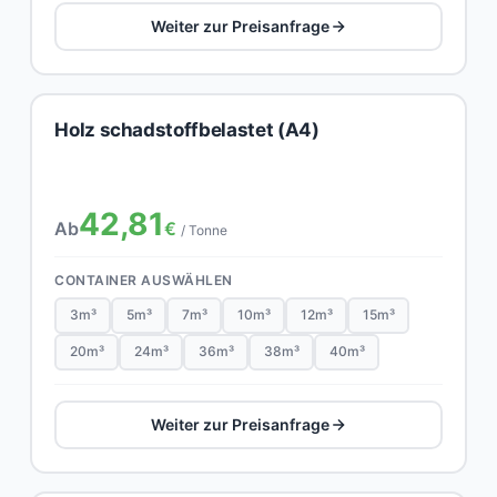
Weiter zur Preisanfrage
Holz schadstoffbelastet (A4)
42,81
Ab
€
/ Tonne
CONTAINER AUSWÄHLEN
3m³
5m³
7m³
10m³
12m³
15m³
20m³
24m³
36m³
38m³
40m³
Weiter zur Preisanfrage