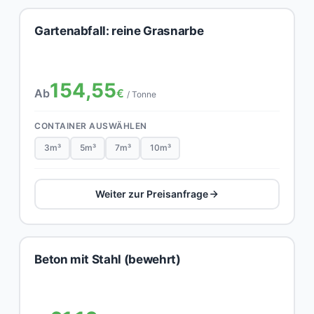
Gartenabfall: reine Grasnarbe
154,55
Ab
€
/ Tonne
CONTAINER AUSWÄHLEN
3m³
5m³
7m³
10m³
Weiter zur Preisanfrage
Beton mit Stahl (bewehrt)