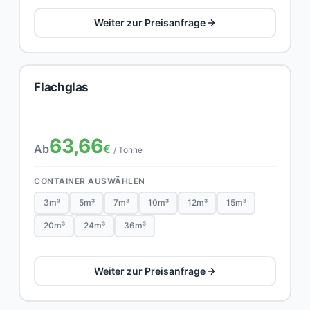
Weiter zur Preisanfrage
Flachglas
63,66
Ab
€
/ Tonne
CONTAINER AUSWÄHLEN
3m³
5m³
7m³
10m³
12m³
15m³
20m³
24m³
36m³
Weiter zur Preisanfrage