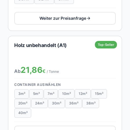
Weiter zur Preisanfrage
Holz unbehandelt (A1)
Top-Seller
21,86
Ab
€
/ Tonne
CONTAINER AUSWÄHLEN
3m³
5m³
7m³
10m³
12m³
15m³
20m³
24m³
30m³
36m³
38m³
40m³