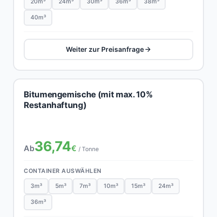
20m³
24m³
30m³
36m³
38m³
40m³
Weiter zur Preisanfrage
Bitumengemische (mit max. 10%
Restanhaftung)
36,74
Ab
€
/ Tonne
CONTAINER AUSWÄHLEN
3m³
5m³
7m³
10m³
15m³
24m³
36m³