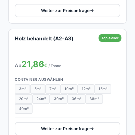
Weiter zur Preisanfrage
Holz behandelt (A2-A3)
Top-Seller
21,86
Ab
€
/ Tonne
CONTAINER AUSWÄHLEN
3m³
5m³
7m³
10m³
12m³
15m³
20m³
24m³
30m³
36m³
38m³
40m³
Weiter zur Preisanfrage