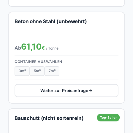
Beton ohne Stahl (unbewehrt)
61,10
Ab
€
/ Tonne
CONTAINER AUSWÄHLEN
3m³
5m³
7m³
Weiter zur Preisanfrage
Bauschutt (nicht sortenrein)
Top-Seller