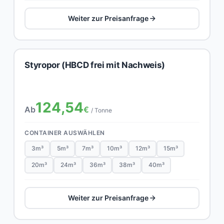
Weiter zur Preisanfrage
Styropor (HBCD frei mit Nachweis)
124,54
Ab
€
/ Tonne
CONTAINER AUSWÄHLEN
3m³
5m³
7m³
10m³
12m³
15m³
20m³
24m³
36m³
38m³
40m³
Weiter zur Preisanfrage