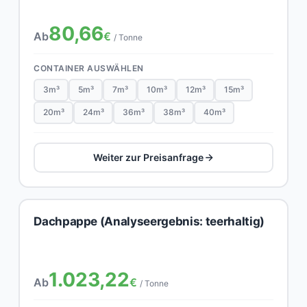
80,66
Ab
€
/ Tonne
CONTAINER AUSWÄHLEN
3m³
5m³
7m³
10m³
12m³
15m³
20m³
24m³
36m³
38m³
40m³
Weiter zur Preisanfrage
Dachpappe (Analyseergebnis: teerhaltig)
1.023,22
Ab
€
/ Tonne