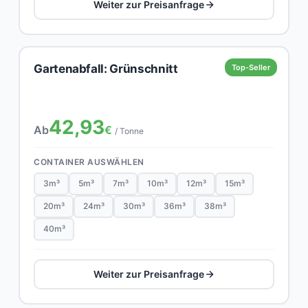
Weiter zur Preisanfrage
Gartenabfall: Grünschnitt
Top-Seller
42,93
Ab
€
/ Tonne
CONTAINER AUSWÄHLEN
3m³
5m³
7m³
10m³
12m³
15m³
20m³
24m³
30m³
36m³
38m³
40m³
Weiter zur Preisanfrage