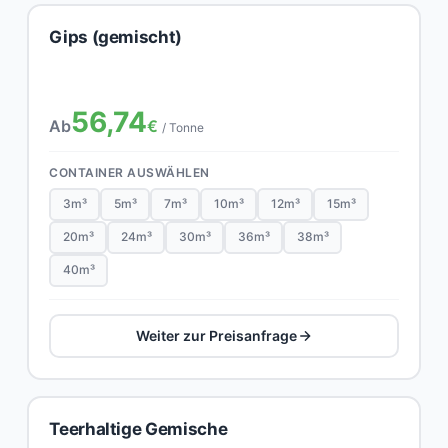
Gips (gemischt)
56,74
Ab
€
/ Tonne
CONTAINER AUSWÄHLEN
3m³
5m³
7m³
10m³
12m³
15m³
20m³
24m³
30m³
36m³
38m³
40m³
Weiter zur Preisanfrage
Teerhaltige Gemische