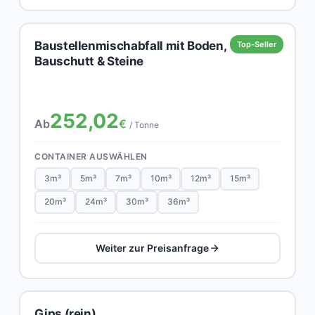
Baustellenmischabfall mit Boden,
Top-Seller
Bauschutt & Steine
252,02
Ab
€
/ Tonne
CONTAINER AUSWÄHLEN
3m³
5m³
7m³
10m³
12m³
15m³
20m³
24m³
30m³
36m³
Weiter zur Preisanfrage
Gips (rein)