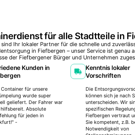
inerdienst für alle Stadtteile in 
 sind Ihr lokaler Partner für die schnelle und zuverläs
lentsorgung in Fiefbergen – unser Service ist genau a
sse der Fiefbergener Bürger und Unternehmen zuges
riedene Kunden in
Kenntnis lokaler
fbergen
Vorschriften
 Container für unsere
Die Entsorgungsvorsc
ümpelung wurde super
können sich je nach S
ell geliefert. Der Fahrer war
unterscheiden. Wir si
 hilfsbereit. Absolute
spezifischen Regelun
ehlung für jeden in
Fiefbergen vertraut 
kfurt!" -
Sie kompetent, z.B. b
Notwendigkeit von