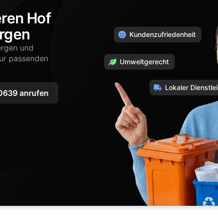
eren Hof
ergen
Kundenzufriedenheit
bergen und
zur passenden
Umweltgerecht
.
Lokaler Dienstlei
639 anrufen