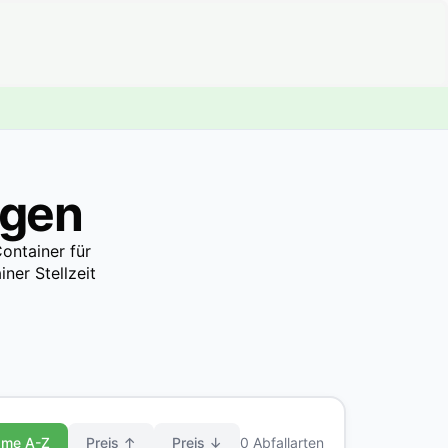
rgen
ontainer für
ner Stellzeit
me A-Z
Preis ↑
Preis ↓
0 Abfallarten