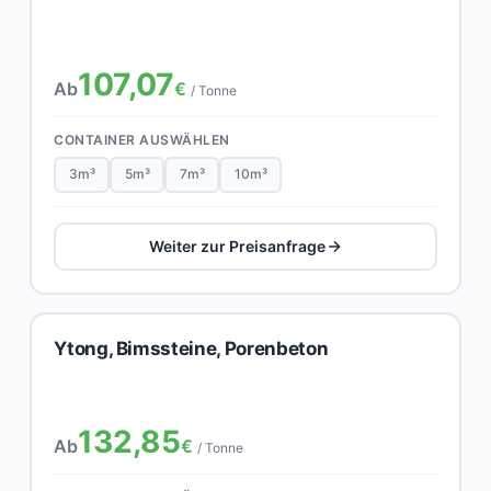
107,07
Ab
€
/ Tonne
CONTAINER AUSWÄHLEN
3m³
5m³
7m³
10m³
Weiter zur Preisanfrage
Ytong, Bimssteine, Porenbeton
132,85
Ab
€
/ Tonne