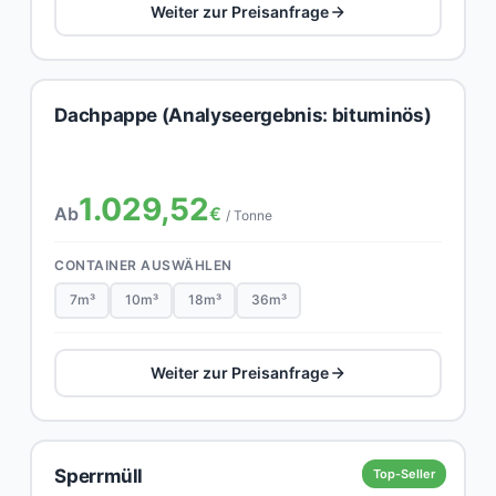
Weiter zur Preisanfrage
Dachpappe (Analyseergebnis: bituminös)
1.029,52
Ab
€
/ Tonne
CONTAINER AUSWÄHLEN
7m³
10m³
18m³
36m³
Weiter zur Preisanfrage
Sperrmüll
Top-Seller