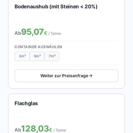
Bodenaushub (mit Steinen < 20%)
95,07
Ab
€
/ Tonne
CONTAINER AUSWÄHLEN
3m³
5m³
7m³
Weiter zur Preisanfrage
Flachglas
128,03
Ab
€
/ Tonne