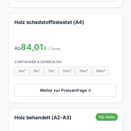
Holz schadstoffbelastet (A4)
84,01
Ab
€
/ Tonne
CONTAINER AUSWÄHLEN
3m³
5m³
7m³
10m³
18m³
36m³
Weiter zur Preisanfrage
Holz behandelt (A2-A3)
Top-Seller