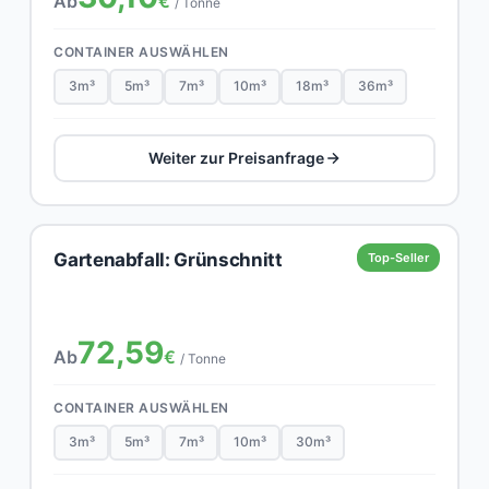
Ab
€
/ Tonne
CONTAINER AUSWÄHLEN
3m³
5m³
7m³
10m³
18m³
36m³
Weiter zur Preisanfrage
Gartenabfall: Grünschnitt
Top-Seller
72,59
Ab
€
/ Tonne
CONTAINER AUSWÄHLEN
3m³
5m³
7m³
10m³
30m³