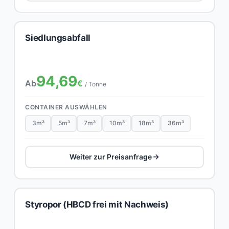
Siedlungsabfall
94,69
Ab
€
/ Tonne
CONTAINER AUSWÄHLEN
3m³
5m³
7m³
10m³
18m³
36m³
Weiter zur Preisanfrage
Styropor (HBCD frei mit Nachweis)