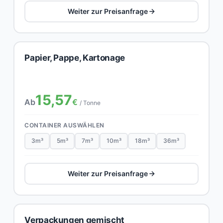
Weiter zur Preisanfrage
Papier, Pappe, Kartonage
15,57
Ab
€
/ Tonne
CONTAINER AUSWÄHLEN
3m³
5m³
7m³
10m³
18m³
36m³
Weiter zur Preisanfrage
Verpackungen gemischt