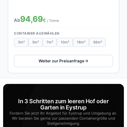
94,69
Ab
€
/ Tonne
CONTAINER AUSWÄHLEN
3m³
5m³
7m³
10m³
18m³
36m³
Weiter zur Preisanfrage
In 3 Schritten zum leeren Hof oder
Garten in Eystrup
Fordern Sie jetzt Ihr Angebot für Eystrup und Umgebung an.
Wir beraten Sie gerne zur passenden Containergröße und
Stellgenehmigung.