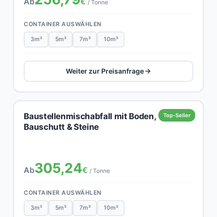
Ab
€
/ Tonne
CONTAINER AUSWÄHLEN
3m³
5m³
7m³
10m³
Weiter zur Preisanfrage
Baustellenmischabfall mit Boden,
Top-Seller
Bauschutt & Steine
305,24
Ab
€
/ Tonne
CONTAINER AUSWÄHLEN
3m³
5m³
7m³
10m³