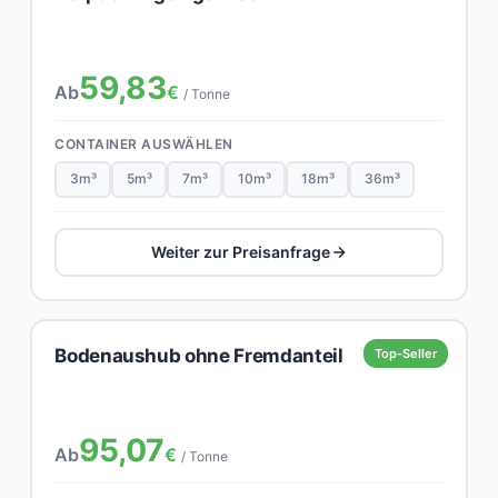
59,83
Ab
€
/ Tonne
CONTAINER AUSWÄHLEN
3m³
5m³
7m³
10m³
18m³
36m³
Weiter zur Preisanfrage
Bodenaushub ohne Fremdanteil
Top-Seller
95,07
Ab
€
/ Tonne