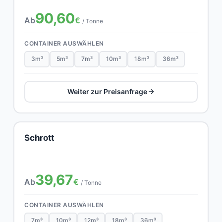
90,60
Ab
€
/ Tonne
CONTAINER AUSWÄHLEN
3m³
5m³
7m³
10m³
18m³
36m³
Weiter zur Preisanfrage
Schrott
39,67
Ab
€
/ Tonne
CONTAINER AUSWÄHLEN
7m³
10m³
12m³
18m³
36m³