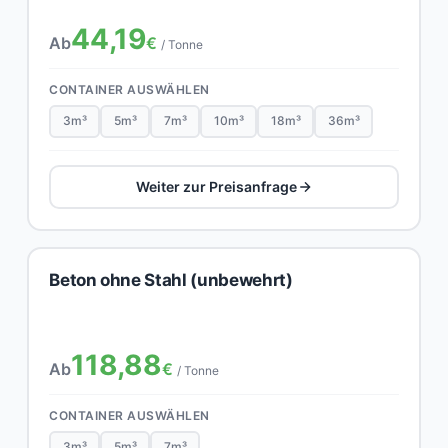
44,19
Ab
€
/ Tonne
CONTAINER AUSWÄHLEN
3m³
5m³
7m³
10m³
18m³
36m³
Weiter zur Preisanfrage
Beton ohne Stahl (unbewehrt)
118,88
Ab
€
/ Tonne
CONTAINER AUSWÄHLEN
3m³
5m³
7m³