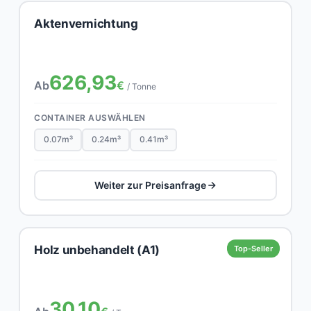
Aktenvernichtung
626,93
Ab
€
/ Tonne
CONTAINER AUSWÄHLEN
0.07m³
0.24m³
0.41m³
Weiter zur Preisanfrage
Holz unbehandelt (A1)
Top-Seller
30,10