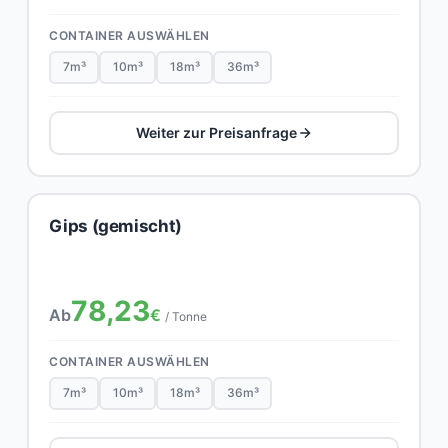
CONTAINER AUSWÄHLEN
7m³
10m³
18m³
36m³
Weiter zur Preisanfrage
Gips (gemischt)
78,23
Ab
€
/ Tonne
CONTAINER AUSWÄHLEN
7m³
10m³
18m³
36m³