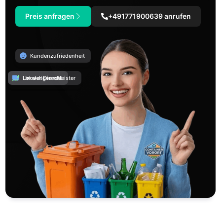
Preis anfragen
+491771900639 anrufen
Kundenzufriedenheit
Umweltgerecht
Lokaler Dienstleister