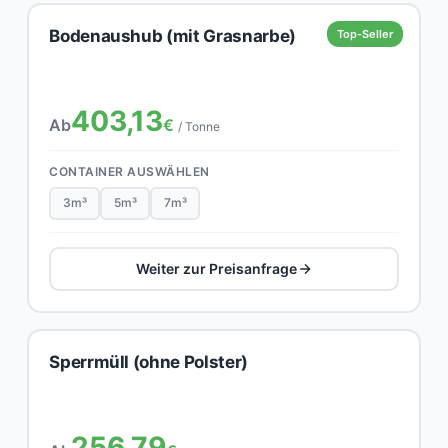
Bodenaushub (mit Grasnarbe)
Top-Seller
403,13
Ab
€
/ Tonne
CONTAINER AUSWÄHLEN
3m³
5m³
7m³
Weiter zur Preisanfrage
Sperrmüll (ohne Polster)
256,79