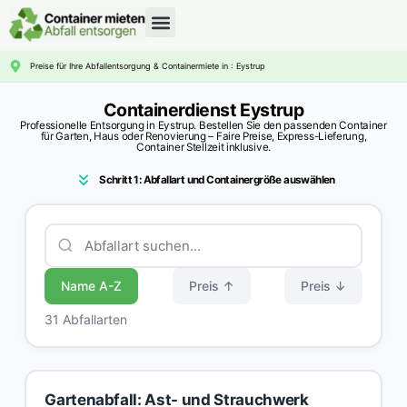
CONTAINERDIENST RATGEBER
Preise für Ihre Abfallentsorgung & Containermiete in : Eystrup
Containerdienst Eystrup
Professionelle Entsorgung in Eystrup. Bestellen Sie den passenden Container
für Garten, Haus oder Renovierung – Faire Preise, Express-Lieferung,
Container Stellzeit inklusive.
Schritt 1: Abfallart und Containergröße auswählen
Name A-Z
Preis ↑
Preis ↓
31 Abfallarten
Gartenabfall: Ast- und Strauchwerk