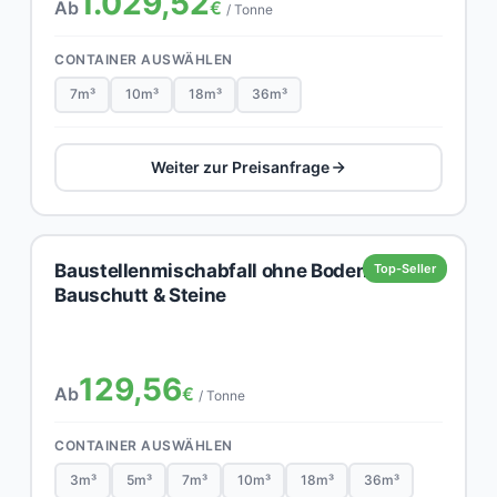
1.029,52
Ab
€
/ Tonne
CONTAINER AUSWÄHLEN
7m³
10m³
18m³
36m³
Weiter zur Preisanfrage
Baustellenmischabfall ohne Boden,
Top-Seller
Bauschutt & Steine
129,56
Ab
€
/ Tonne
CONTAINER AUSWÄHLEN
3m³
5m³
7m³
10m³
18m³
36m³