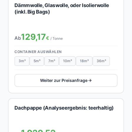
Dämmwolle, Glaswolle, oder Isolierwolle
(inkl. Big Bags)
129,17
Ab
€
/ Tonne
CONTAINER AUSWÄHLEN
3m³
5m³
7m³
10m³
18m³
36m³
Weiter zur Preisanfrage
Dachpappe (Analyseergebnis: teerhaltig)