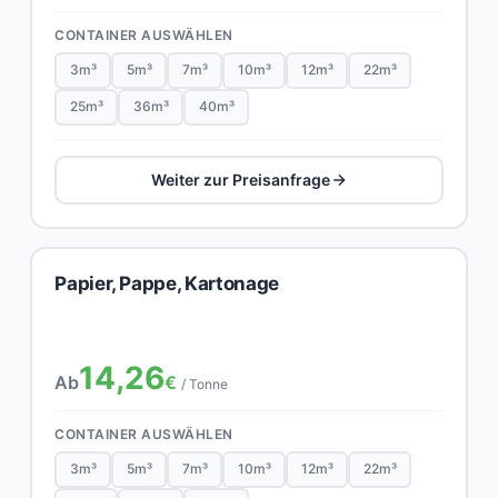
CONTAINER AUSWÄHLEN
3m³
5m³
7m³
10m³
12m³
22m³
25m³
36m³
40m³
Weiter zur Preisanfrage
Papier, Pappe, Kartonage
14,26
Ab
€
/ Tonne
CONTAINER AUSWÄHLEN
3m³
5m³
7m³
10m³
12m³
22m³