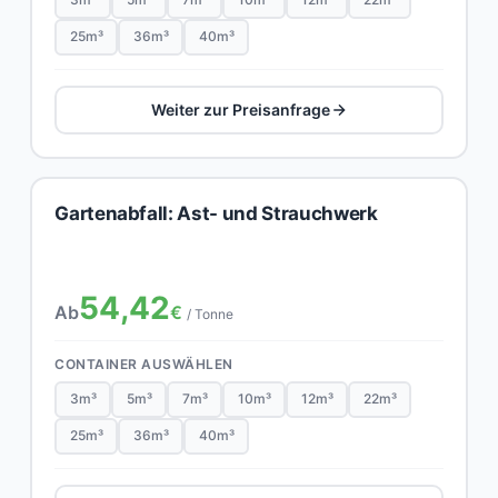
25m³
36m³
40m³
Weiter zur Preisanfrage
Gartenabfall: Ast- und Strauchwerk
54,42
Ab
€
/ Tonne
CONTAINER AUSWÄHLEN
3m³
5m³
7m³
10m³
12m³
22m³
25m³
36m³
40m³