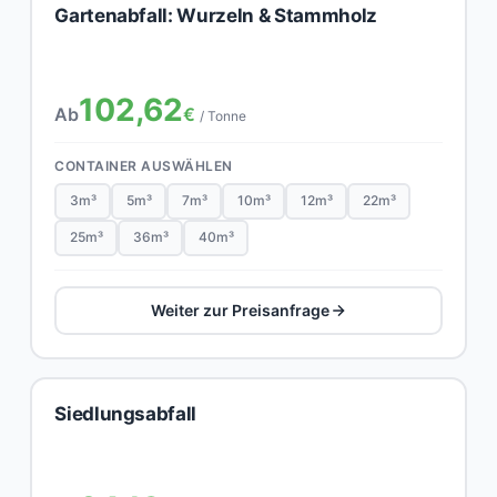
Gartenabfall: Wurzeln & Stammholz
102,62
Ab
€
/ Tonne
CONTAINER AUSWÄHLEN
3m³
5m³
7m³
10m³
12m³
22m³
25m³
36m³
40m³
Weiter zur Preisanfrage
Siedlungsabfall