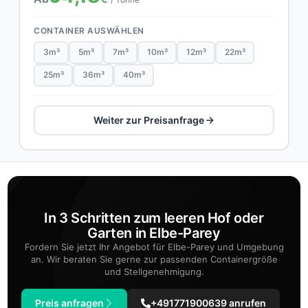
CONTAINER AUSWÄHLEN
3m³
5m³
7m³
10m³
12m³
22m³
25m³
36m³
40m³
Weiter zur Preisanfrage
In 3 Schritten zum leeren Hof oder
Garten in Elbe-Parey
Fordern Sie jetzt Ihr Angebot für Elbe-Parey und Umgebung
an. Wir beraten Sie gerne zur passenden Containergröße
und Stellgenehmigung.
Preis anfragen
+491771900639 anrufen