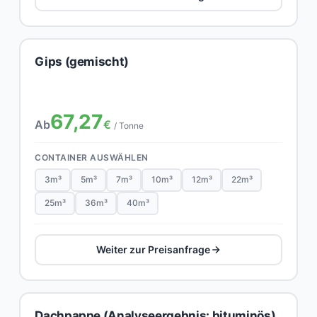
Gips (gemischt)
67,27
Ab
€
/ Tonne
CONTAINER AUSWÄHLEN
3m³
5m³
7m³
10m³
12m³
22m³
25m³
36m³
40m³
Weiter zur Preisanfrage
Dachpappe (Analyseergebnis: bituminös)