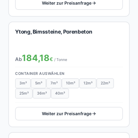
Weiter zur Preisanfrage
Ytong, Bimssteine, Porenbeton
184,18
Ab
€
/ Tonne
CONTAINER AUSWÄHLEN
3m³
5m³
7m³
10m³
12m³
22m³
25m³
36m³
40m³
Weiter zur Preisanfrage