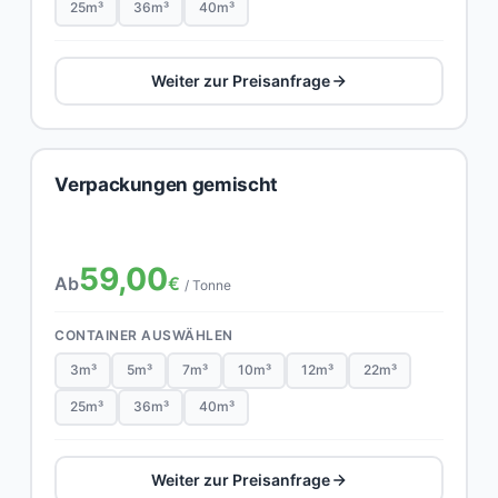
25m³
36m³
40m³
Weiter zur Preisanfrage
Verpackungen gemischt
59,00
Ab
€
/ Tonne
CONTAINER AUSWÄHLEN
3m³
5m³
7m³
10m³
12m³
22m³
25m³
36m³
40m³
Weiter zur Preisanfrage