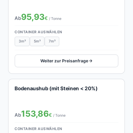
95,93
Ab
€
/ Tonne
CONTAINER AUSWÄHLEN
3m³
5m³
7m³
Weiter zur Preisanfrage
Bodenaushub (mit Steinen < 20%)
153,86
Ab
€
/ Tonne
CONTAINER AUSWÄHLEN