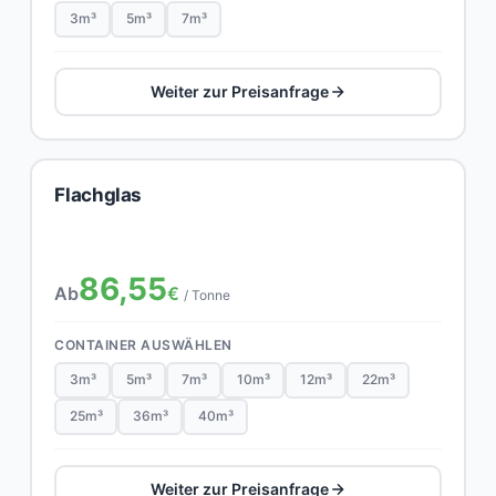
3m³
5m³
7m³
Weiter zur Preisanfrage
Flachglas
86,55
Ab
€
/ Tonne
CONTAINER AUSWÄHLEN
3m³
5m³
7m³
10m³
12m³
22m³
25m³
36m³
40m³
Weiter zur Preisanfrage