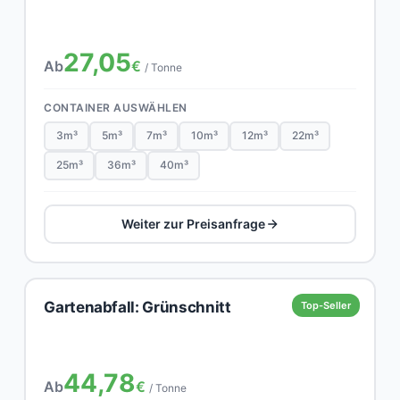
27,05
Ab
€
/ Tonne
CONTAINER AUSWÄHLEN
3m³
5m³
7m³
10m³
12m³
22m³
25m³
36m³
40m³
Weiter zur Preisanfrage
Gartenabfall: Grünschnitt
Top-Seller
44,78
Ab
€
/ Tonne