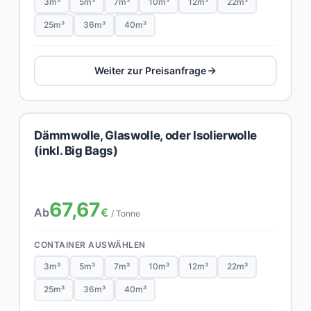
3m³
5m³
7m³
10m³
12m³
22m³
25m³
36m³
40m³
Weiter zur Preisanfrage
Dämmwolle, Glaswolle, oder Isolierwolle
(inkl. Big Bags)
67,67
Ab
€
/ Tonne
CONTAINER AUSWÄHLEN
3m³
5m³
7m³
10m³
12m³
22m³
25m³
36m³
40m³