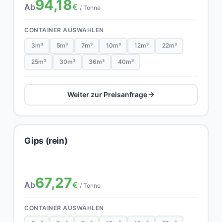
94,18
Ab
€
/ Tonne
CONTAINER AUSWÄHLEN
3m³
5m³
7m³
10m³
12m³
22m³
25m³
30m³
36m³
40m³
Weiter zur Preisanfrage
Gips (rein)
67,27
Ab
€
/ Tonne
CONTAINER AUSWÄHLEN