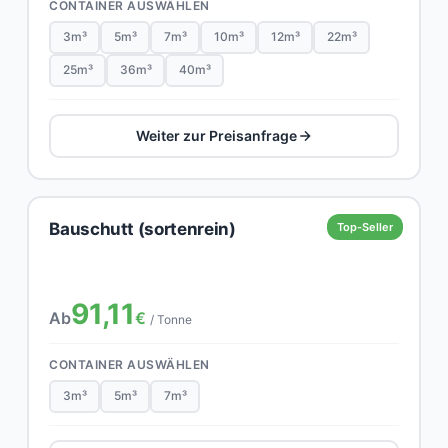
CONTAINER AUSWÄHLEN
3m³
5m³
7m³
10m³
12m³
22m³
25m³
36m³
40m³
Weiter zur Preisanfrage
Bauschutt (sortenrein)
Top-Seller
91,11
Ab
€
/ Tonne
CONTAINER AUSWÄHLEN
3m³
5m³
7m³