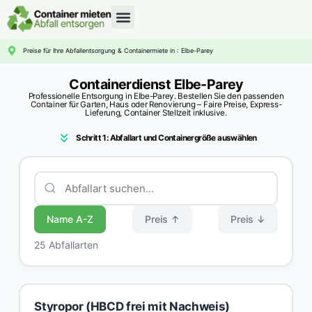
CONTAINERDIENST RATGEBER
Preise für Ihre Abfallentsorgung & Containermiete in : Elbe-Parey
Containerdienst Elbe-Parey
Professionelle Entsorgung in Elbe-Parey. Bestellen Sie den passenden
Container für Garten, Haus oder Renovierung – Faire Preise, Express-
Lieferung, Container Stellzeit inklusive.
Schritt 1: Abfallart und Containergröße auswählen
Name A-Z
Preis ↑
Preis ↓
25 Abfallarten
Styropor (HBCD frei mit Nachweis)