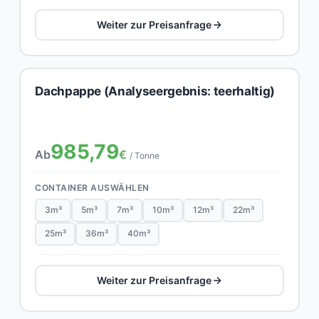
Weiter zur Preisanfrage
Dachpappe (Analyseergebnis: teerhaltig)
985,79
Ab
€
/ Tonne
CONTAINER AUSWÄHLEN
3m³
5m³
7m³
10m³
12m³
22m³
25m³
36m³
40m³
Weiter zur Preisanfrage