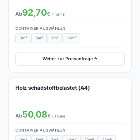
92,70
Ab
€
/ Tonne
CONTAINER AUSWÄHLEN
3m³
5m³
7m³
10m³
Weiter zur Preisanfrage
Holz schadstoffbelastet (A4)
50,08
Ab
€
/ Tonne
CONTAINER AUSWÄHLEN
3m³
5m³
7m³
10m³
12m³
22m³