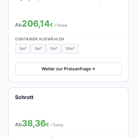
206,14
Ab
€
/ Tonne
CONTAINER AUSWÄHLEN
3m³
5m³
7m³
10m³
Weiter zur Preisanfrage
Schrott
38,36
Ab
€
/ Tonne