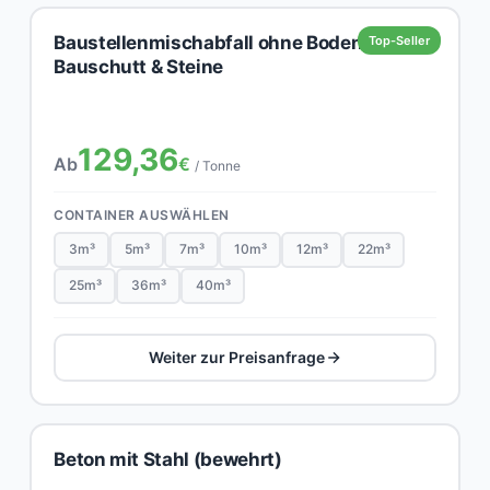
Baustellenmischabfall ohne Boden,
Top-Seller
Bauschutt & Steine
129,36
Ab
€
/ Tonne
CONTAINER AUSWÄHLEN
3m³
5m³
7m³
10m³
12m³
22m³
25m³
36m³
40m³
Weiter zur Preisanfrage
Beton mit Stahl (bewehrt)