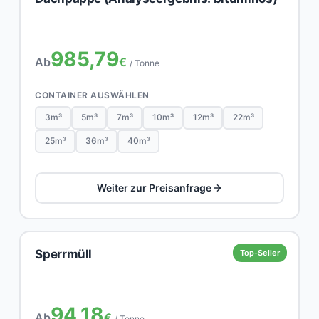
985,79
Ab
€
/ Tonne
CONTAINER AUSWÄHLEN
3m³
5m³
7m³
10m³
12m³
22m³
25m³
36m³
40m³
Weiter zur Preisanfrage
Sperrmüll
Top-Seller
94,18
Ab
€
/ Tonne