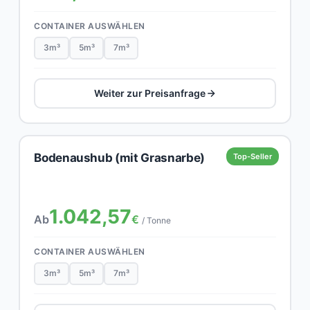
CONTAINER AUSWÄHLEN
3m³
5m³
7m³
Weiter zur Preisanfrage
Bodenaushub (mit Grasnarbe)
Top-Seller
1.042,57
Ab
€
/ Tonne
CONTAINER AUSWÄHLEN
3m³
5m³
7m³