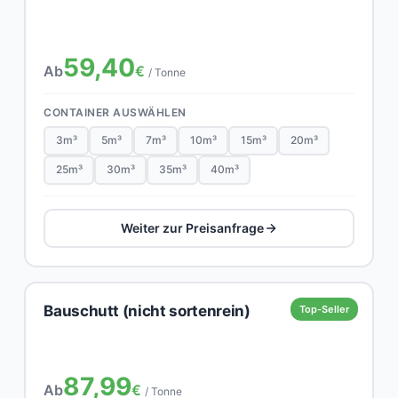
59,40
Ab
€
/ Tonne
CONTAINER AUSWÄHLEN
3m³
5m³
7m³
10m³
15m³
20m³
25m³
30m³
35m³
40m³
Weiter zur Preisanfrage
Bauschutt (nicht sortenrein)
Top-Seller
87,99
Ab
€
/ Tonne