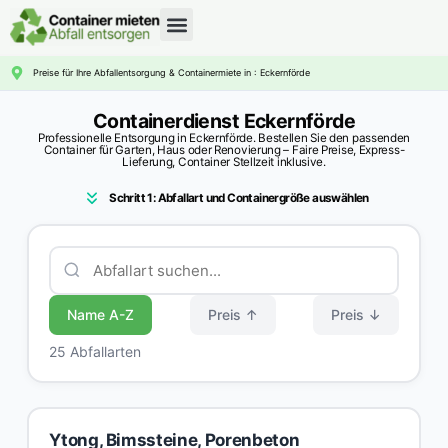
CONTAINERDIENST RATGEBER
Preise für Ihre Abfallentsorgung & Containermiete in : Eckernförde
Containerdienst Eckernförde
Professionelle Entsorgung in Eckernförde. Bestellen Sie den passenden
Container für Garten, Haus oder Renovierung – Faire Preise, Express-
Lieferung, Container Stellzeit inklusive.
Schritt 1: Abfallart und Containergröße auswählen
Name A-Z
Preis ↑
Preis ↓
25 Abfallarten
Ytong, Bimssteine, Porenbeton