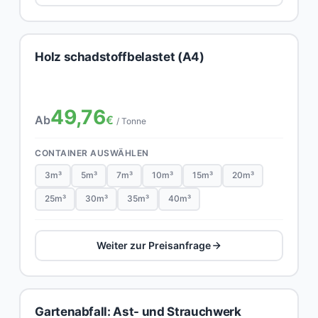
Holz schadstoffbelastet (A4)
49,76
Ab
€
/ Tonne
CONTAINER AUSWÄHLEN
3m³
5m³
7m³
10m³
15m³
20m³
25m³
30m³
35m³
40m³
Weiter zur Preisanfrage
Gartenabfall: Ast- und Strauchwerk