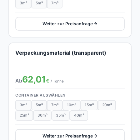
3m³
5m³
7m³
Weiter zur Preisanfrage
Verpackungsmaterial (transparent)
62,01
Ab
€
/ Tonne
CONTAINER AUSWÄHLEN
3m³
5m³
7m³
10m³
15m³
20m³
25m³
30m³
35m³
40m³
Weiter zur Preisanfrage