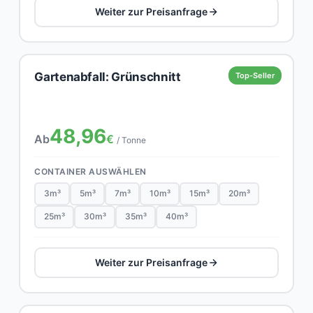
Weiter zur Preisanfrage
Gartenabfall: Grünschnitt
Top-Seller
48,96
Ab
€
/ Tonne
CONTAINER AUSWÄHLEN
3m³
5m³
7m³
10m³
15m³
20m³
25m³
30m³
35m³
40m³
Weiter zur Preisanfrage