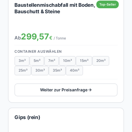
Baustellenmischabfall mit Boden,
Top-Seller
Bauschutt & Steine
299,57
Ab
€
/ Tonne
CONTAINER AUSWÄHLEN
3m³
5m³
7m³
10m³
15m³
20m³
25m³
30m³
35m³
40m³
Weiter zur Preisanfrage
Gips (rein)