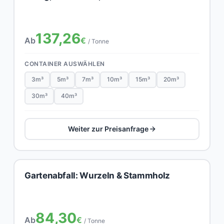
137,26
Ab
€
/ Tonne
CONTAINER AUSWÄHLEN
3m³
5m³
7m³
10m³
15m³
20m³
30m³
40m³
Weiter zur Preisanfrage
Gartenabfall: Wurzeln & Stammholz
84,30
Ab
€
/ Tonne