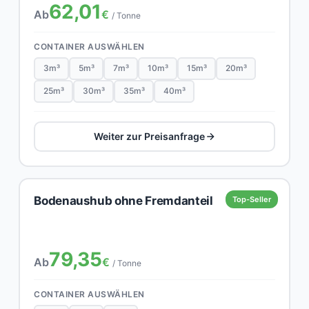
62,01
Ab
€
/ Tonne
CONTAINER AUSWÄHLEN
3m³
5m³
7m³
10m³
15m³
20m³
25m³
30m³
35m³
40m³
Weiter zur Preisanfrage
Bodenaushub ohne Fremdanteil
Top-Seller
79,35
Ab
€
/ Tonne
CONTAINER AUSWÄHLEN