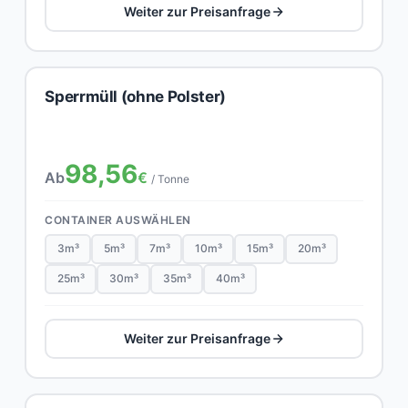
Weiter zur Preisanfrage
Sperrmüll (ohne Polster)
98,56
Ab
€
/ Tonne
CONTAINER AUSWÄHLEN
3m³
5m³
7m³
10m³
15m³
20m³
25m³
30m³
35m³
40m³
Weiter zur Preisanfrage