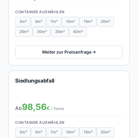
CONTAINER AUSWÄHLEN
3m³
5m³
7m³
10m³
15m³
20m³
25m³
30m³
35m³
40m³
Weiter zur Preisanfrage
Siedlungsabfall
98,56
Ab
€
/ Tonne
CONTAINER AUSWÄHLEN
3m³
5m³
7m³
10m³
15m³
20m³