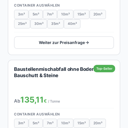
CONTAINER AUSWÄHLEN
3m³
5m³
7m³
10m³
15m³
20m³
25m³
30m³
35m³
40m³
Weiter zur Preisanfrage
Baustellenmischabfall ohne Boden,
Top-Seller
Bauschutt & Steine
135,11
Ab
€
/ Tonne
CONTAINER AUSWÄHLEN
3m³
5m³
7m³
10m³
15m³
20m³