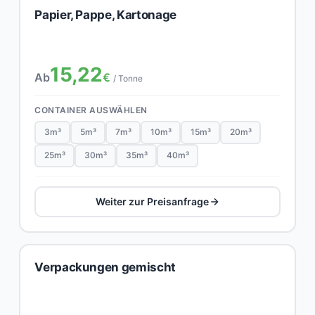
Papier, Pappe, Kartonage
15,22
Ab
€
/ Tonne
CONTAINER AUSWÄHLEN
3m³
5m³
7m³
10m³
15m³
20m³
25m³
30m³
35m³
40m³
Weiter zur Preisanfrage
Verpackungen gemischt