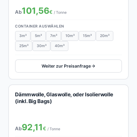
101,56
Ab
€
/ Tonne
CONTAINER AUSWÄHLEN
3m³
5m³
7m³
10m³
15m³
20m³
25m³
30m³
40m³
Weiter zur Preisanfrage
Dämmwolle, Glaswolle, oder Isolierwolle
(inkl. Big Bags)
92,11
Ab
€
/ Tonne