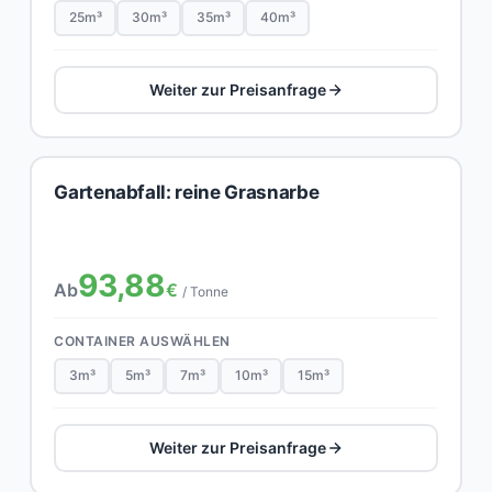
25m³
30m³
35m³
40m³
Weiter zur Preisanfrage
Gartenabfall: reine Grasnarbe
93,88
Ab
€
/ Tonne
CONTAINER AUSWÄHLEN
3m³
5m³
7m³
10m³
15m³
Weiter zur Preisanfrage