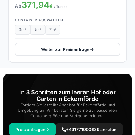
371,94
Ab
€
/ Tonne
CONTAINER AUSWÄHLEN
3m³
5m³
7m³
Weiter zur Preisanfrage
In 3 Schritten zum leeren Hof oder
Garten in Eckernförde
Fordern Sie jetzt Ihr Angebot für Eckernförde und
Umgebung an. Wir beraten Sie gerne zur passenden
Containergröße und Stellgenehmigung.
Preis anfragen
+491771900639 anrufen