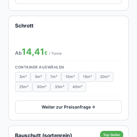
Schrott
14,41
Ab
€
/ Tonne
CONTAINER AUSWÄHLEN
3m³
5m³
7m³
10m³
15m³
20m³
25m³
30m³
35m³
40m³
Weiter zur Preisanfrage
Bauschutt (sortenrein)
Top-Seller