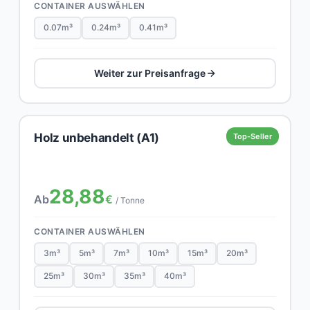
CONTAINER AUSWÄHLEN
0.07m³
0.24m³
0.41m³
Weiter zur Preisanfrage
Holz unbehandelt (A1)
Top-Seller
28,88
Ab
€
/ Tonne
CONTAINER AUSWÄHLEN
3m³
5m³
7m³
10m³
15m³
20m³
25m³
30m³
35m³
40m³