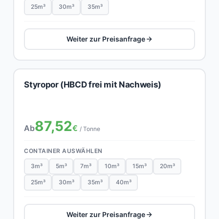
25m³
30m³
35m³
Weiter zur Preisanfrage
Styropor (HBCD frei mit Nachweis)
87,52
Ab
€
/ Tonne
CONTAINER AUSWÄHLEN
3m³
5m³
7m³
10m³
15m³
20m³
25m³
30m³
35m³
40m³
Weiter zur Preisanfrage