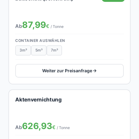
87,99
Ab
€
/ Tonne
CONTAINER AUSWÄHLEN
3m³
5m³
7m³
Weiter zur Preisanfrage
Aktenvernichtung
626,93
Ab
€
/ Tonne