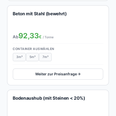
Beton mit Stahl (bewehrt)
92,33
Ab
€
/ Tonne
CONTAINER AUSWÄHLEN
3m³
5m³
7m³
Weiter zur Preisanfrage
Bodenaushub (mit Steinen < 20%)