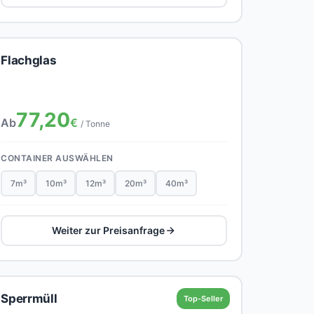
Flachglas
77,20
Ab
€
/ Tonne
CONTAINER AUSWÄHLEN
7m³
10m³
12m³
20m³
40m³
Weiter zur Preisanfrage
Sperrmüll
Top-Seller