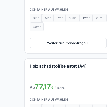
CONTAINER AUSWÄHLEN
3m³
5m³
7m³
10m³
12m³
20m³
40m³
Weiter zur Preisanfrage
Holz schadstoffbelastet (A4)
77,17
Ab
€
/ Tonne
CONTAINER AUSWÄHLEN