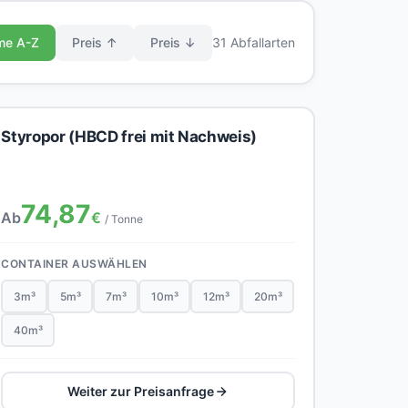
me A-Z
Preis ↑
Preis ↓
31 Abfallarten
Styropor (HBCD frei mit Nachweis)
74,87
Ab
€
/ Tonne
CONTAINER AUSWÄHLEN
3m³
5m³
7m³
10m³
12m³
20m³
40m³
Weiter zur Preisanfrage