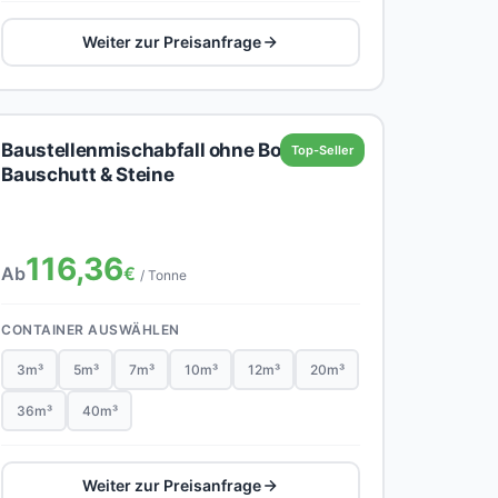
Weiter zur Preisanfrage
Baustellenmischabfall ohne Boden,
Top-Seller
Bauschutt & Steine
116,36
Ab
€
/ Tonne
CONTAINER AUSWÄHLEN
3m³
5m³
7m³
10m³
12m³
20m³
36m³
40m³
Weiter zur Preisanfrage