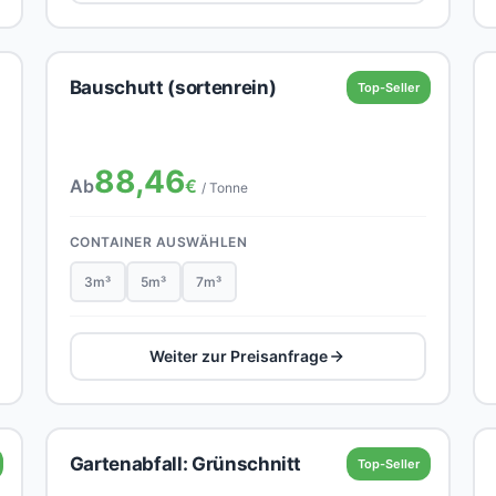
Bauschutt (sortenrein)
Top-Seller
88,46
Ab
€
/ Tonne
CONTAINER AUSWÄHLEN
3m³
5m³
7m³
Weiter zur Preisanfrage
Gartenabfall: Grünschnitt
Top-Seller