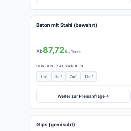
Beton mit Stahl (bewehrt)
87,72
Ab
€
/ Tonne
CONTAINER AUSWÄHLEN
3m³
5m³
7m³
12m³
Weiter zur Preisanfrage
Gips (gemischt)