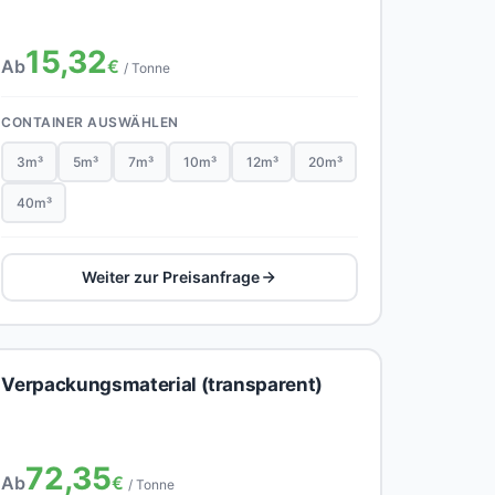
15,32
Ab
€
/ Tonne
CONTAINER AUSWÄHLEN
3m³
5m³
7m³
10m³
12m³
20m³
40m³
Weiter zur Preisanfrage
Verpackungsmaterial (transparent)
72,35
Ab
€
/ Tonne