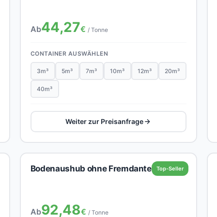
44,27
Ab
€
/ Tonne
CONTAINER AUSWÄHLEN
3m³
5m³
7m³
10m³
12m³
20m³
40m³
Weiter zur Preisanfrage
Bodenaushub ohne Fremdanteil
Top-Seller
92,48
Ab
€
/ Tonne