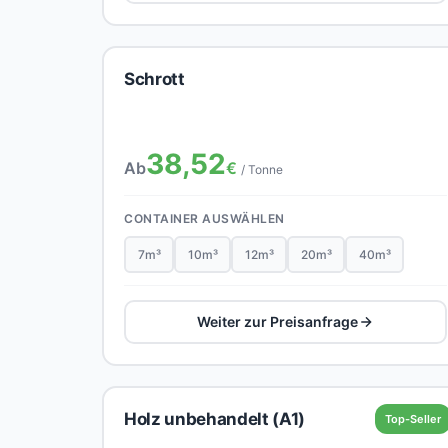
Schrott
38,52
Ab
€
/ Tonne
CONTAINER AUSWÄHLEN
7m³
10m³
12m³
20m³
40m³
Weiter zur Preisanfrage
Holz unbehandelt (A1)
Top-Seller