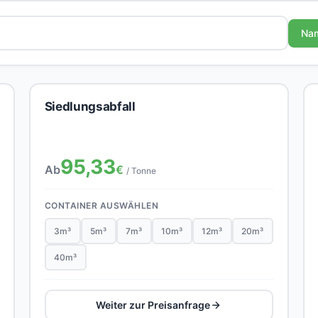
Na
Siedlungsabfall
95,33
Ab
€
/ Tonne
CONTAINER AUSWÄHLEN
3m³
5m³
7m³
10m³
12m³
20m³
40m³
Weiter zur Preisanfrage