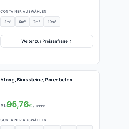
CONTAINER AUSWÄHLEN
3m³
5m³
7m³
10m³
Weiter zur Preisanfrage
Ytong, Bimssteine, Porenbeton
95,76
Ab
€
/ Tonne
CONTAINER AUSWÄHLEN