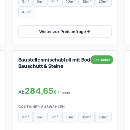
3m³
5m³
7m³
10m³
12m³
20m³
40m³
Weiter zur Preisanfrage
Baustellenmischabfall mit Boden,
Top-Seller
Bauschutt & Steine
284,65
Ab
€
/ Tonne
CONTAINER AUSWÄHLEN
3m³
5m³
7m³
10m³
12m³
20m³