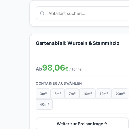
Gartenabfall: Wurzeln & Stammholz
98,06
Ab
€
/ Tonne
CONTAINER AUSWÄHLEN
3m³
5m³
7m³
10m³
12m³
20m³
40m³
Weiter zur Preisanfrage