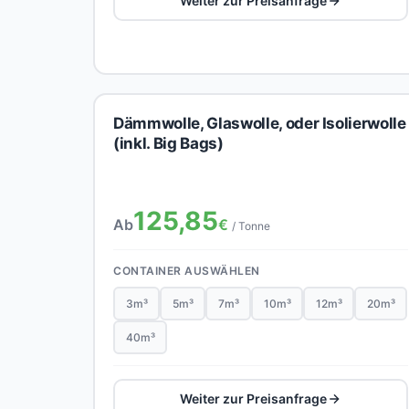
Weiter zur Preisanfrage
Dämmwolle, Glaswolle, oder Isolierwolle
(inkl. Big Bags)
125,85
Ab
€
/ Tonne
CONTAINER AUSWÄHLEN
3m³
5m³
7m³
10m³
12m³
20m³
40m³
Weiter zur Preisanfrage