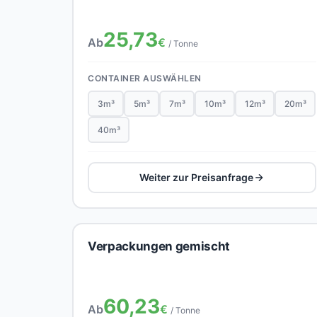
25,73
Ab
€
/ Tonne
CONTAINER AUSWÄHLEN
3m³
5m³
7m³
10m³
12m³
20m³
40m³
Weiter zur Preisanfrage
Verpackungen gemischt
60,23
Ab
€
/ Tonne