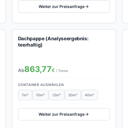
Weiter zur Preisanfrage
Dachpappe (Analyseergebnis:
teerhaltig)
863,77
Ab
€
/ Tonne
CONTAINER AUSWÄHLEN
7m³
10m³
12m³
20m³
40m³
Weiter zur Preisanfrage