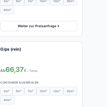
3m³
5m³
7m³
10m³
12m³
20m³
40m³
Weiter zur Preisanfrage
Gips (rein)
66,37
Ab
€
/ Tonne
CONTAINER AUSWÄHLEN
3m³
5m³
7m³
10m³
12m³
20m³
40m³