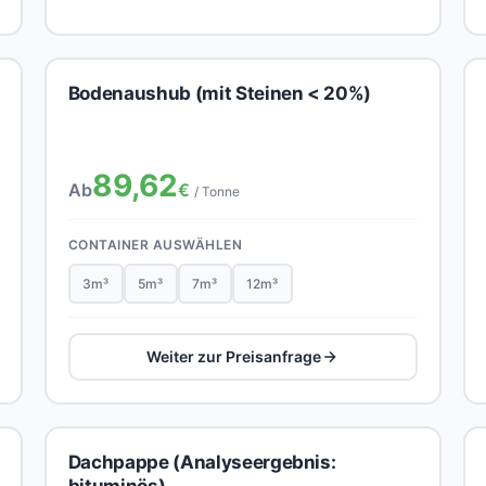
Bodenaushub (mit Steinen < 20%)
89,62
Ab
€
/ Tonne
CONTAINER AUSWÄHLEN
3m³
5m³
7m³
12m³
Weiter zur Preisanfrage
Dachpappe (Analyseergebnis: