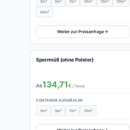
3m³
5m³
7m³
10m³
12m³
20m³
40m³
Weiter zur Preisanfrage
Sperrmüll (ohne Polster)
134,71
Ab
€
/ Tonne
CONTAINER AUSWÄHLEN
3m³
5m³
7m³
10m³