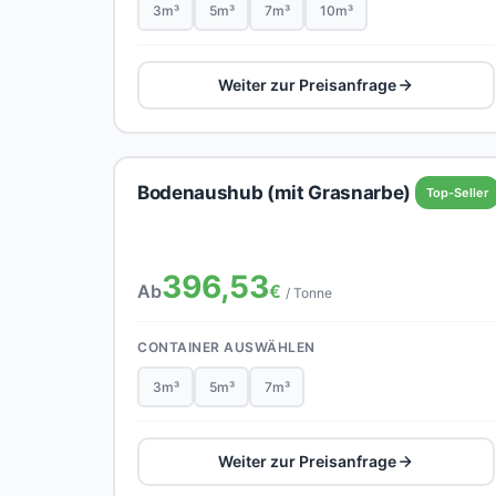
3m³
5m³
7m³
10m³
Weiter zur Preisanfrage
Bodenaushub (mit Grasnarbe)
Top-Seller
396,53
Ab
€
/ Tonne
CONTAINER AUSWÄHLEN
3m³
5m³
7m³
Weiter zur Preisanfrage