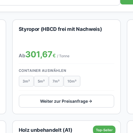
Styropor (HBCD frei mit Nachweis)
301,67
Ab
€
/ Tonne
CONTAINER AUSWÄHLEN
3m³
5m³
7m³
10m³
Weiter zur Preisanfrage
Holz unbehandelt (A1)
Top-Seller