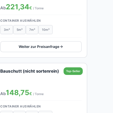
221,34
Ab
€
/ Tonne
CONTAINER AUSWÄHLEN
3m³
5m³
7m³
10m³
Weiter zur Preisanfrage
Bauschutt (nicht sortenrein)
Top-Seller
148,75
Ab
€
/ Tonne
CONTAINER AUSWÄHLEN