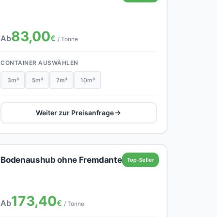
83,00
Ab
€
/ Tonne
CONTAINER AUSWÄHLEN
3m³
5m³
7m³
10m³
Weiter zur Preisanfrage
Bodenaushub ohne Fremdanteil
Top-Seller
173,40
Ab
€
/ Tonne