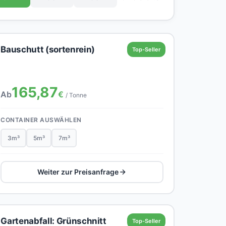
Bauschutt (sortenrein)
Top-Seller
165,87
Ab
€
/ Tonne
CONTAINER AUSWÄHLEN
3m³
5m³
7m³
Weiter zur Preisanfrage
Gartenabfall: Grünschnitt
Top-Seller