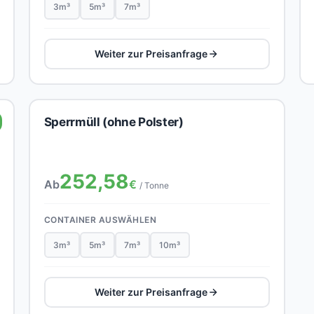
3m³
5m³
7m³
Weiter zur Preisanfrage
Sperrmüll (ohne Polster)
252,58
Ab
€
/ Tonne
CONTAINER AUSWÄHLEN
3m³
5m³
7m³
10m³
Weiter zur Preisanfrage