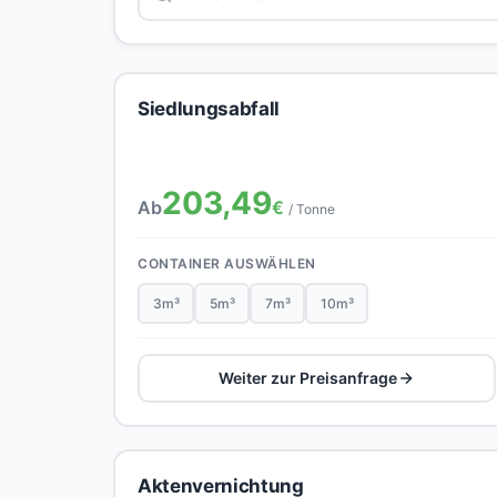
Siedlungsabfall
203,49
Ab
€
/ Tonne
CONTAINER AUSWÄHLEN
3m³
5m³
7m³
10m³
Weiter zur Preisanfrage
Aktenvernichtung