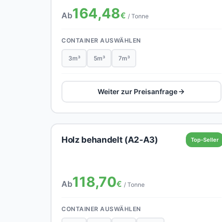
164,48
Ab
€
/ Tonne
CONTAINER AUSWÄHLEN
3m³
5m³
7m³
Weiter zur Preisanfrage
Holz behandelt (A2-A3)
Top-Seller
118,70
Ab
€
/ Tonne
CONTAINER AUSWÄHLEN