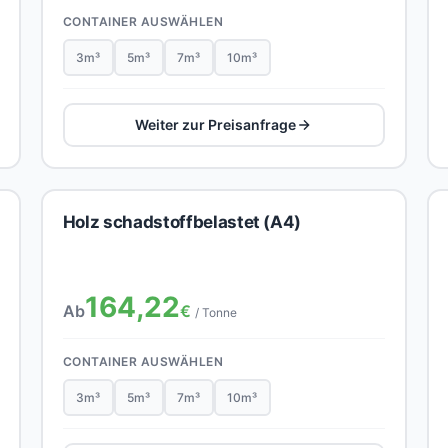
CONTAINER AUSWÄHLEN
3m³
5m³
7m³
10m³
Weiter zur Preisanfrage
Holz schadstoffbelastet (A4)
164,22
Ab
€
/ Tonne
CONTAINER AUSWÄHLEN
3m³
5m³
7m³
10m³