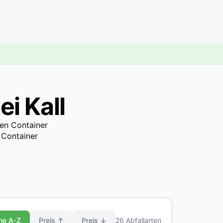
i Kall
den Container
 Container
me A-Z
Preis ↑
Preis ↓
26 Abfallarten