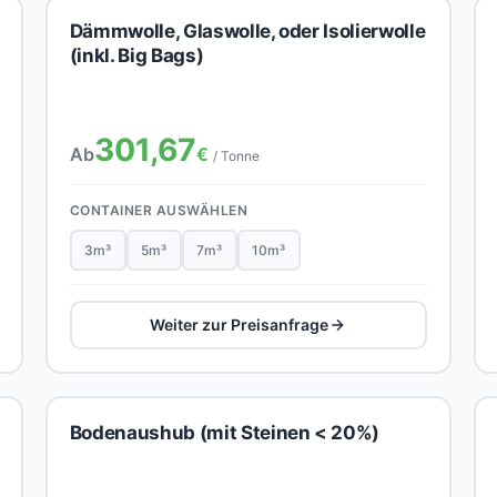
Dämmwolle, Glaswolle, oder Isolierwolle
(inkl. Big Bags)
301,67
Ab
€
/ Tonne
CONTAINER AUSWÄHLEN
3m³
5m³
7m³
10m³
Weiter zur Preisanfrage
Bodenaushub (mit Steinen < 20%)