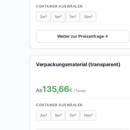
CONTAINER AUSWÄHLEN
3m³
5m³
7m³
10m³
Weiter zur Preisanfrage
Verpackungsmaterial (transparent)
135,66
Ab
€
/ Tonne
CONTAINER AUSWÄHLEN
3m³
5m³
7m³
10m³