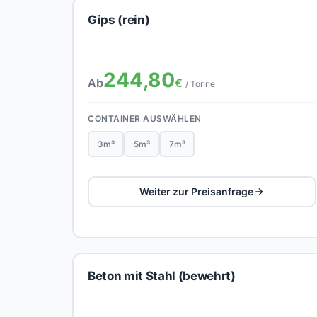
Gips (rein)
244,80
Ab
€
/ Tonne
CONTAINER AUSWÄHLEN
3m³
5m³
7m³
Weiter zur Preisanfrage
Beton mit Stahl (bewehrt)