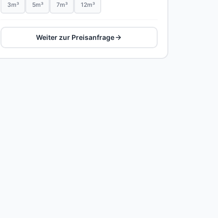
3m³
5m³
7m³
12m³
Weiter zur Preisanfrage