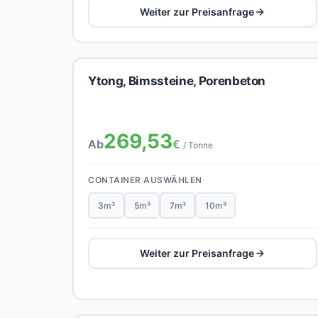
Weiter zur Preisanfrage
Ytong, Bimssteine, Porenbeton
269,53
Ab
€
/ Tonne
CONTAINER AUSWÄHLEN
3m³
5m³
7m³
10m³
Weiter zur Preisanfrage