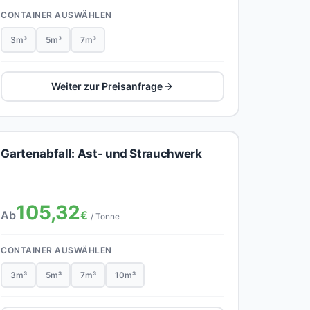
CONTAINER AUSWÄHLEN
3m³
5m³
7m³
Weiter zur Preisanfrage
Gartenabfall: Ast- und Strauchwerk
105,32
Ab
€
/ Tonne
CONTAINER AUSWÄHLEN
3m³
5m³
7m³
10m³