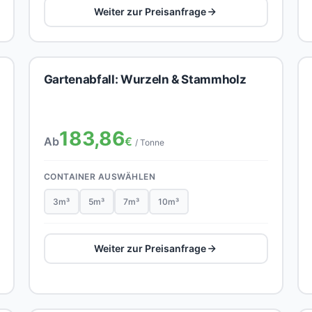
Weiter zur Preisanfrage
Gartenabfall: Wurzeln & Stammholz
183,86
Ab
€
/ Tonne
CONTAINER AUSWÄHLEN
3m³
5m³
7m³
10m³
Weiter zur Preisanfrage