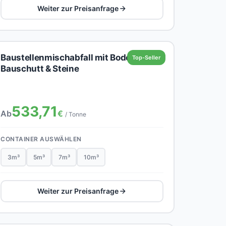
Weiter zur Preisanfrage
Baustellenmischabfall mit Boden,
Top-Seller
Bauschutt & Steine
533,71
Ab
€
/ Tonne
CONTAINER AUSWÄHLEN
3m³
5m³
7m³
10m³
Weiter zur Preisanfrage