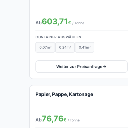
603,71
Ab
€
/ Tonne
CONTAINER AUSWÄHLEN
0.07m³
0.24m³
0.41m³
Weiter zur Preisanfrage
Papier, Pappe, Kartonage
76,76
Ab
€
/ Tonne