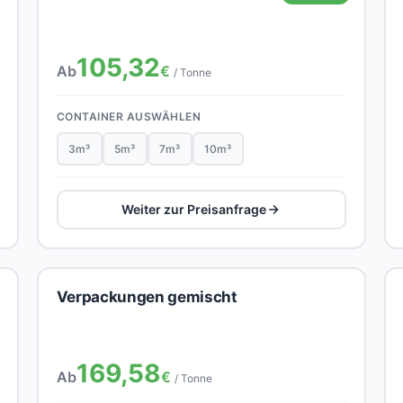
105,32
Ab
€
/ Tonne
CONTAINER AUSWÄHLEN
3m³
5m³
7m³
10m³
Weiter zur Preisanfrage
Verpackungen gemischt
169,58
Ab
€
/ Tonne