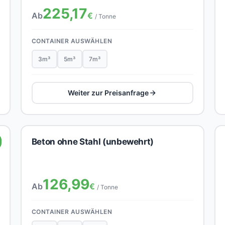
225,17
Ab
€
/ Tonne
CONTAINER AUSWÄHLEN
3m³
5m³
7m³
Weiter zur Preisanfrage
Beton ohne Stahl (unbewehrt)
126,99
Ab
€
/ Tonne
CONTAINER AUSWÄHLEN