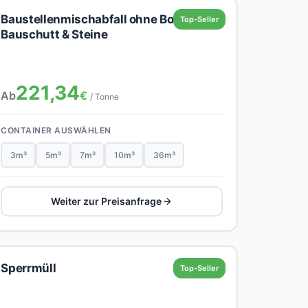
Baustellenmischabfall ohne Boden,
Top-Seller
Bauschutt & Steine
221,34
Ab
€
/ Tonne
CONTAINER AUSWÄHLEN
3m³
5m³
7m³
10m³
36m³
Weiter zur Preisanfrage
Sperrmüll
Top-Seller