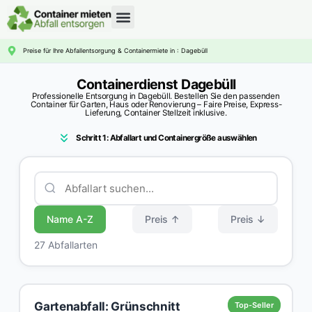
CONTAINERDIENST RATGEBER
Preise für Ihre Abfallentsorgung & Containermiete in : Dagebüll
Containerdienst Dagebüll
Professionelle Entsorgung in Dagebüll. Bestellen Sie den passenden
Container für Garten, Haus oder Renovierung – Faire Preise, Express-
Lieferung, Container Stellzeit inklusive.
Schritt 1: Abfallart und Containergröße auswählen
Name A-Z
Preis ↑
Preis ↓
27 Abfallarten
Gartenabfall: Grünschnitt
Top-Seller