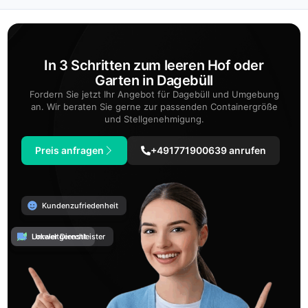
In 3 Schritten zum leeren Hof oder
Garten in Dagebüll
Fordern Sie jetzt Ihr Angebot für Dagebüll und Umgebung
an. Wir beraten Sie gerne zur passenden Containergröße
und Stellgenehmigung.
Preis anfragen
+491771900639 anrufen
Kundenzufriedenheit
Umweltgerecht
Lokaler Dienstleister