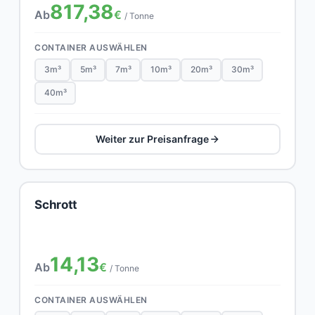
817,38
Ab
€
/ Tonne
CONTAINER AUSWÄHLEN
3m³
5m³
7m³
10m³
20m³
30m³
40m³
Weiter zur Preisanfrage
Schrott
14,13
Ab
€
/ Tonne
CONTAINER AUSWÄHLEN