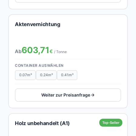
Aktenvernichtung
603,71
Ab
€
/ Tonne
CONTAINER AUSWÄHLEN
0.07m³
0.24m³
0.41m³
Weiter zur Preisanfrage
Holz unbehandelt (A1)
Top-Seller