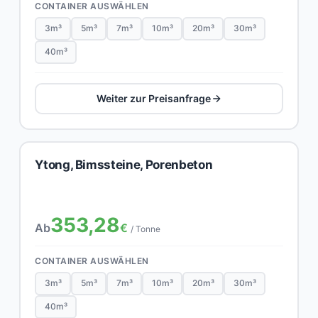
CONTAINER AUSWÄHLEN
3m³
5m³
7m³
10m³
20m³
30m³
40m³
Weiter zur Preisanfrage
Ytong, Bimssteine, Porenbeton
353,28
Ab
€
/ Tonne
CONTAINER AUSWÄHLEN
3m³
5m³
7m³
10m³
20m³
30m³
40m³