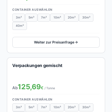
CONTAINER AUSWÄHLEN
3m³
5m³
7m³
10m³
20m³
30m³
40m³
Weiter zur Preisanfrage
Verpackungen gemischt
125,69
Ab
€
/ Tonne
CONTAINER AUSWÄHLEN
3m³
5m³
7m³
10m³
20m³
30m³