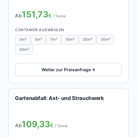
151,73
Ab
€
/ Tonne
CONTAINER AUSWÄHLEN
3m³
5m³
7m³
10m³
20m³
30m³
40m³
Weiter zur Preisanfrage
Gartenabfall: Ast- und Strauchwerk
109,33
Ab
€
/ Tonne