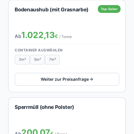
Bodenaushub (mit Grasnarbe)
Top-Seller
1.022,13
Ab
€
/ Tonne
CONTAINER AUSWÄHLEN
3m³
5m³
7m³
Weiter zur Preisanfrage
Sperrmüll (ohne Polster)
200,07
Ab
€