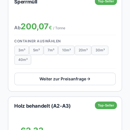
Sperrmüll
Top-Seller
200,07
Ab
€
/ Tonne
CONTAINER AUSWÄHLEN
3m³
5m³
7m³
10m³
20m³
30m³
40m³
Weiter zur Preisanfrage
Holz behandelt (A2-A3)
Top-Seller