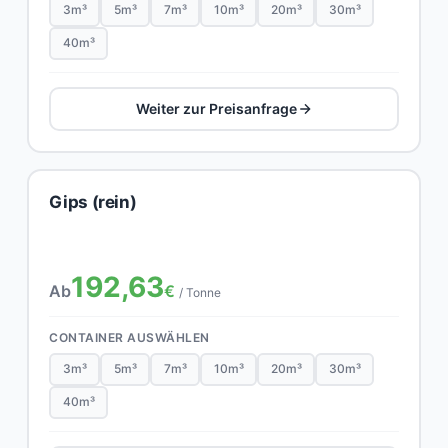
3m³
5m³
7m³
10m³
20m³
30m³
40m³
Weiter zur Preisanfrage
Gips (rein)
192,63
Ab
€
/ Tonne
CONTAINER AUSWÄHLEN
3m³
5m³
7m³
10m³
20m³
30m³
40m³