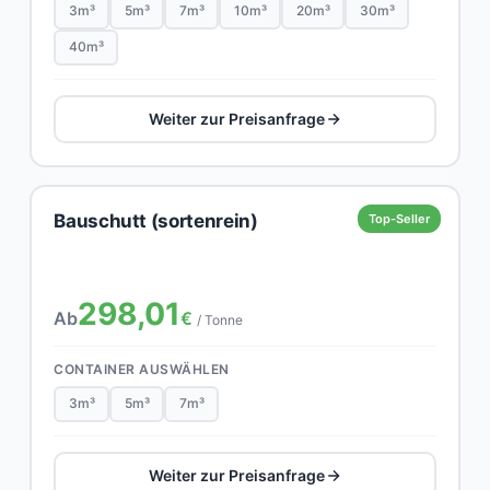
3m³
5m³
7m³
10m³
20m³
30m³
40m³
Weiter zur Preisanfrage
Bauschutt (sortenrein)
Top-Seller
298,01
Ab
€
/ Tonne
CONTAINER AUSWÄHLEN
3m³
5m³
7m³
Weiter zur Preisanfrage