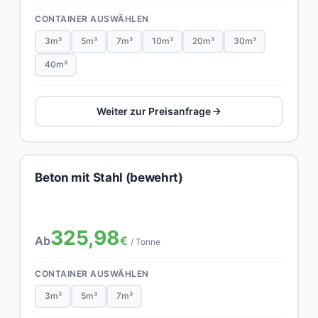
CONTAINER AUSWÄHLEN
3m³
5m³
7m³
10m³
20m³
30m³
40m³
Weiter zur Preisanfrage
Beton mit Stahl (bewehrt)
325,98
Ab
€
/ Tonne
CONTAINER AUSWÄHLEN
3m³
5m³
7m³