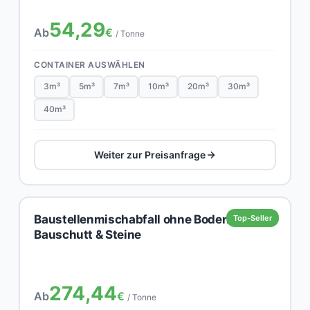
54,29
Ab
€
/ Tonne
CONTAINER AUSWÄHLEN
3m³
5m³
7m³
10m³
20m³
30m³
40m³
Weiter zur Preisanfrage
Baustellenmischabfall ohne Boden,
Top-Seller
Bauschutt & Steine
274,44
Ab
€
/ Tonne