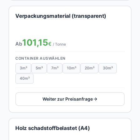
Verpackungsmaterial (transparent)
101,15
Ab
€
/ Tonne
CONTAINER AUSWÄHLEN
3m³
5m³
7m³
10m³
20m³
30m³
40m³
Weiter zur Preisanfrage
Holz schadstoffbelastet (A4)