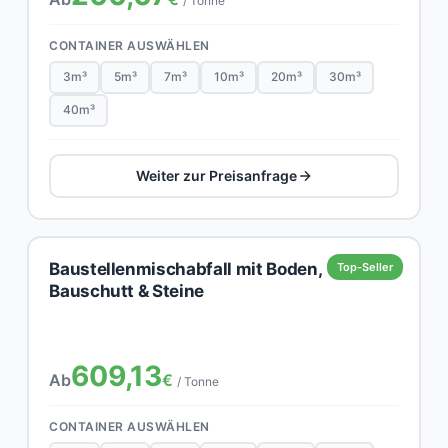
/ Tonne
CONTAINER AUSWÄHLEN
3m³
5m³
7m³
10m³
20m³
30m³
40m³
Weiter zur Preisanfrage
Baustellenmischabfall mit Boden,
Top-Seller
Bauschutt & Steine
609,13
Ab
€
/ Tonne
CONTAINER AUSWÄHLEN