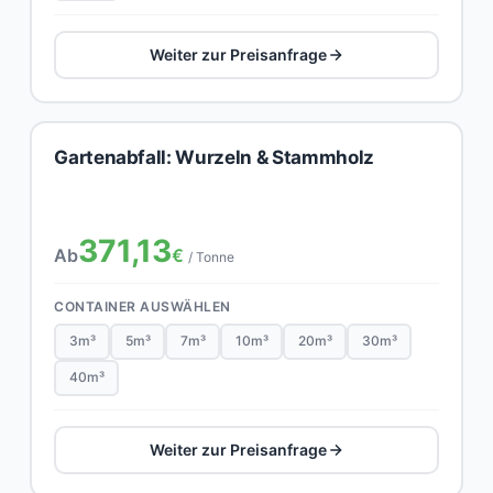
Weiter zur Preisanfrage
Gartenabfall: Wurzeln & Stammholz
371,13
Ab
€
/ Tonne
CONTAINER AUSWÄHLEN
3m³
5m³
7m³
10m³
20m³
30m³
40m³
Weiter zur Preisanfrage