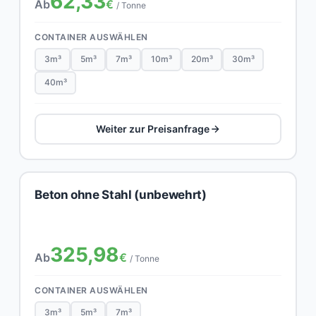
62,33
Ab
€
/ Tonne
CONTAINER AUSWÄHLEN
3m³
5m³
7m³
10m³
20m³
30m³
40m³
Weiter zur Preisanfrage
Beton ohne Stahl (unbewehrt)
325,98
Ab
€
/ Tonne
CONTAINER AUSWÄHLEN
3m³
5m³
7m³