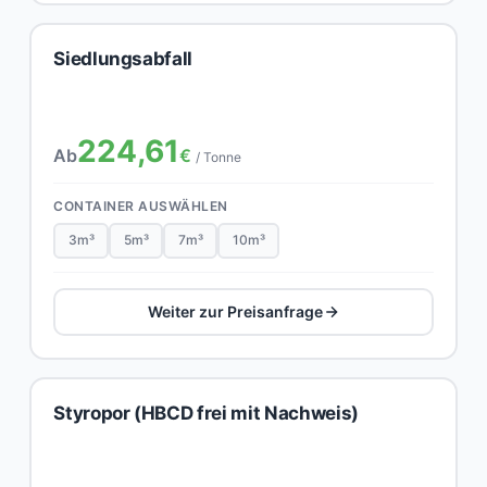
Siedlungsabfall
224,61
Ab
€
/ Tonne
CONTAINER AUSWÄHLEN
3m³
5m³
7m³
10m³
Weiter zur Preisanfrage
Styropor (HBCD frei mit Nachweis)