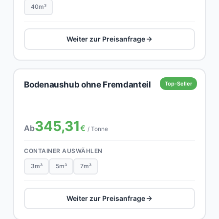
40m³
Weiter zur Preisanfrage
Bodenaushub ohne Fremdanteil
Top-Seller
345,31
Ab
€
/ Tonne
CONTAINER AUSWÄHLEN
3m³
5m³
7m³
Weiter zur Preisanfrage