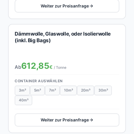
Weiter zur Preisanfrage
Dämmwolle, Glaswolle, oder Isolierwolle
(inkl. Big Bags)
612,85
Ab
€
/ Tonne
CONTAINER AUSWÄHLEN
3m³
5m³
7m³
10m³
20m³
30m³
40m³
Weiter zur Preisanfrage