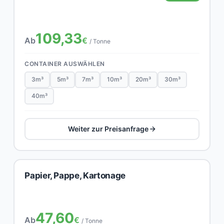
109,33
Ab
€
/ Tonne
CONTAINER AUSWÄHLEN
3m³
5m³
7m³
10m³
20m³
30m³
40m³
Weiter zur Preisanfrage
Papier, Pappe, Kartonage
47,60
Ab
€
/ Tonne