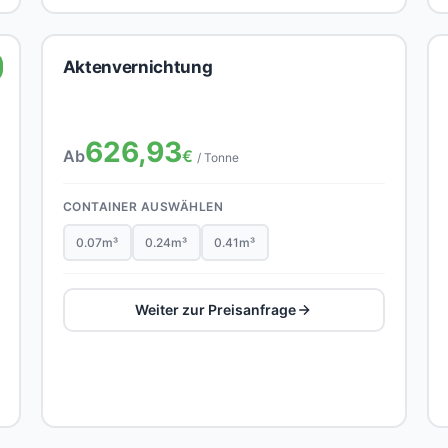
Aktenvernichtung
626,93
Ab
€
/ Tonne
CONTAINER AUSWÄHLEN
0.07m³
0.24m³
0.41m³
Weiter zur Preisanfrage