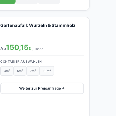
Gartenabfall: Wurzeln & Stammholz
150,15
Ab
€
/ Tonne
CONTAINER AUSWÄHLEN
3m³
5m³
7m³
10m³
Weiter zur Preisanfrage