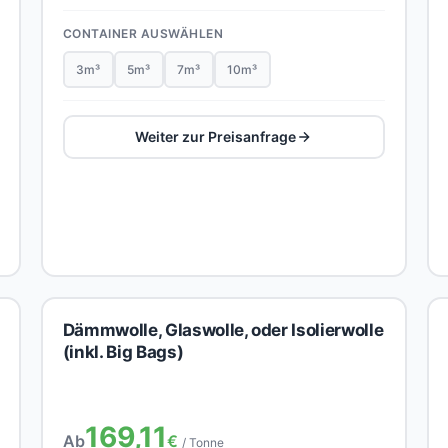
CONTAINER AUSWÄHLEN
3m³
5m³
7m³
10m³
Weiter zur Preisanfrage
Dämmwolle, Glaswolle, oder Isolierwolle
(inkl. Big Bags)
169,11
Ab
€
/ Tonne