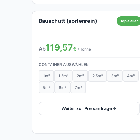
Bauschutt (sortenrein)
Top-Seller
119,57
Ab
€
/ Tonne
CONTAINER AUSWÄHLEN
1m³
1.5m³
2m³
2.5m³
3m³
4m³
5m³
6m³
7m³
Weiter zur Preisanfrage