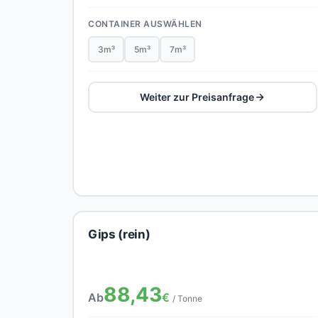
CONTAINER AUSWÄHLEN
3m³
5m³
7m³
Weiter zur Preisanfrage
Gips (rein)
88,43
Ab
€
/ Tonne