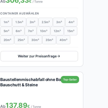
306,33
Ab
€
/ Tonne
CONTAINER AUSWÄHLEN
1m³
1.5m³
2m³
2.5m³
3m³
4m³
5m³
6m³
7m³
10m³
12m³
15m³
20m³
25m³
30m³
35m³
40m³
Weiter zur Preisanfrage
Baustellenmischabfall ohne Boden,
Top-Seller
Bauschutt & Steine
137,89
Ab
€
/ Tonne