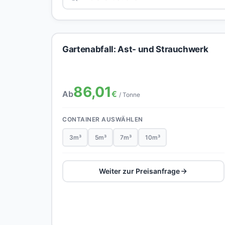
Gartenabfall: Ast- und Strauchwerk
86,01
Ab
€
/ Tonne
CONTAINER AUSWÄHLEN
3m³
5m³
7m³
10m³
Weiter zur Preisanfrage