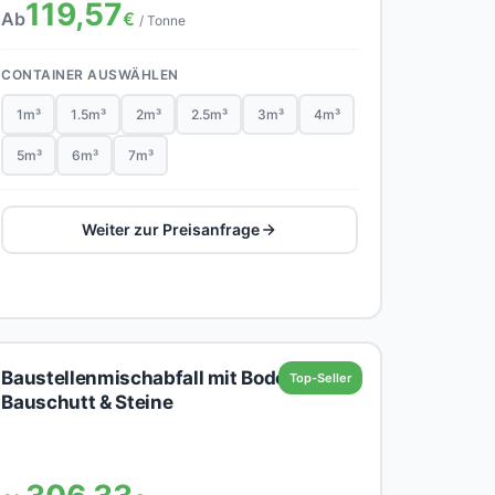
119,57
Ab
€
/ Tonne
CONTAINER AUSWÄHLEN
1m³
1.5m³
2m³
2.5m³
3m³
4m³
5m³
6m³
7m³
Weiter zur Preisanfrage
Baustellenmischabfall mit Boden,
Top-Seller
Bauschutt & Steine