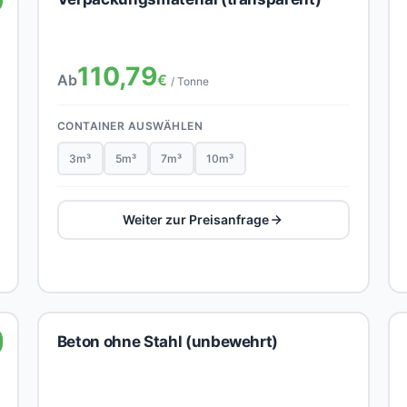
110,79
Ab
€
/ Tonne
CONTAINER AUSWÄHLEN
3m³
5m³
7m³
10m³
Weiter zur Preisanfrage
Beton ohne Stahl (unbewehrt)