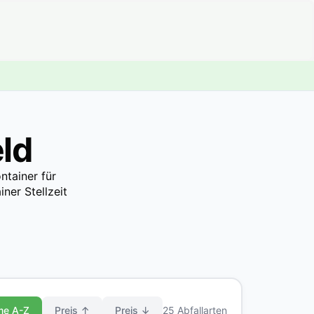
eld
ntainer für
ner Stellzeit
me A-Z
Preis ↑
Preis ↓
25 Abfallarten