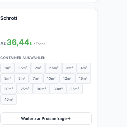
Schrott
36,44
Ab
€
/ Tonne
CONTAINER AUSWÄHLEN
1m³
1.5m³
2m³
2.5m³
3m³
4m³
5m³
6m³
7m³
10m³
12m³
15m³
20m³
25m³
30m³
33m³
35m³
40m³
Weiter zur Preisanfrage