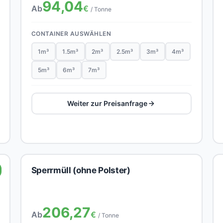
94,04
Ab
€
/ Tonne
CONTAINER AUSWÄHLEN
1m³
1.5m³
2m³
2.5m³
3m³
4m³
5m³
6m³
7m³
Weiter zur Preisanfrage
Sperrmüll (ohne Polster)
206,27
Ab
€
/ Tonne