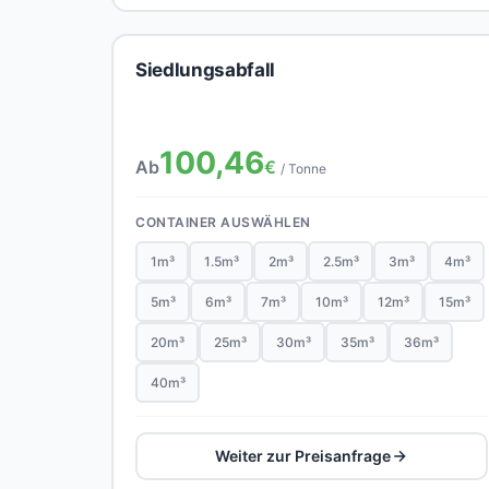
Siedlungsabfall
100,46
Ab
€
/ Tonne
CONTAINER AUSWÄHLEN
1m³
1.5m³
2m³
2.5m³
3m³
4m³
5m³
6m³
7m³
10m³
12m³
15m³
20m³
25m³
30m³
35m³
36m³
40m³
Weiter zur Preisanfrage