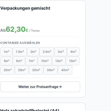
Verpackungen gemischt
62,30
Ab
€
/ Tonne
CONTAINER AUSWÄHLEN
1m³
1.5m³
2m³
2.5m³
3m³
4m³
5m³
6m³
7m³
10m³
12m³
15m³
20m³
25m³
30m³
35m³
40m³
Weiter zur Preisanfrage
Holz schadstoffbelastet (A4)