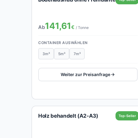
141,61
Ab
€
/ Tonne
CONTAINER AUSWÄHLEN
3m³
5m³
7m³
Weiter zur Preisanfrage
Holz behandelt (A2-A3)
Top-Seller