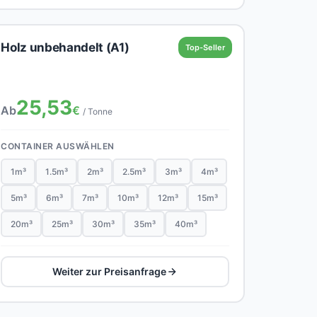
Holz unbehandelt (A1)
Top-Seller
25,53
Ab
€
/ Tonne
CONTAINER AUSWÄHLEN
1m³
1.5m³
2m³
2.5m³
3m³
4m³
5m³
6m³
7m³
10m³
12m³
15m³
20m³
25m³
30m³
35m³
40m³
Weiter zur Preisanfrage