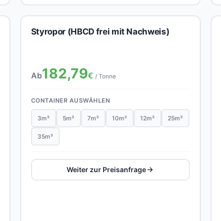
Styropor (HBCD frei mit Nachweis)
182,79
Ab
€
/ Tonne
CONTAINER AUSWÄHLEN
3m³
5m³
7m³
10m³
12m³
25m³
35m³
Weiter zur Preisanfrage