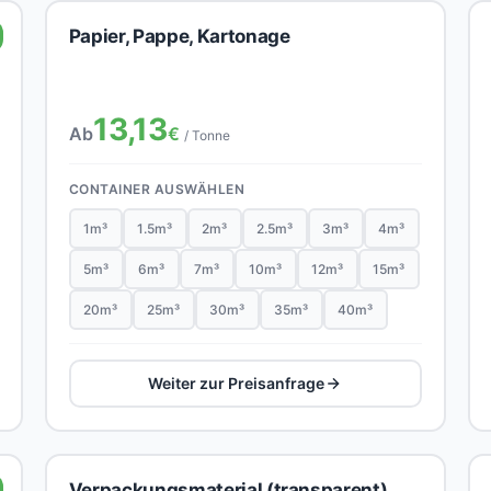
Papier, Pappe, Kartonage
13,13
Ab
€
/ Tonne
CONTAINER AUSWÄHLEN
1m³
1.5m³
2m³
2.5m³
3m³
4m³
5m³
6m³
7m³
10m³
12m³
15m³
20m³
25m³
30m³
35m³
40m³
Weiter zur Preisanfrage
Verpackungsmaterial (transparent)