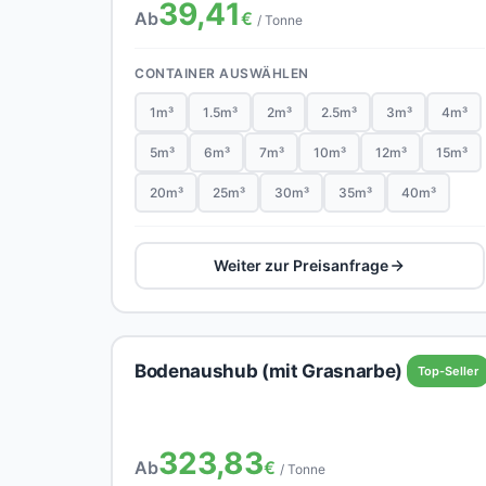
39,41
Ab
€
/ Tonne
CONTAINER AUSWÄHLEN
1m³
1.5m³
2m³
2.5m³
3m³
4m³
5m³
6m³
7m³
10m³
12m³
15m³
20m³
25m³
30m³
35m³
40m³
Weiter zur Preisanfrage
Bodenaushub (mit Grasnarbe)
Top-Seller
323,83
Ab
€
/ Tonne