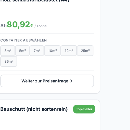
80,92
Ab
€
/ Tonne
CONTAINER AUSWÄHLEN
3m³
5m³
7m³
10m³
12m³
25m³
35m³
Weiter zur Preisanfrage
Bauschutt (nicht sortenrein)
Top-Seller