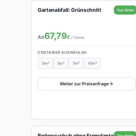
Gartenabfall: Grünschnitt
Top-Seller
67,79
Ab
€
/ Tonne
CONTAINER AUSWÄHLEN
3m³
5m³
7m³
10m³
Weiter zur Preisanfrage
Bodenaushub ohne Fremdanteil
Top-Seller