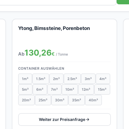
Ytong, Bimssteine, Porenbeton
130,26
Ab
€
/ Tonne
CONTAINER AUSWÄHLEN
1m³
1.5m³
2m³
2.5m³
3m³
4m³
5m³
6m³
7m³
10m³
12m³
15m³
20m³
25m³
30m³
35m³
40m³
Weiter zur Preisanfrage