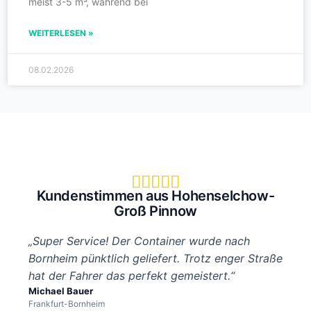
meist 3-5 m³, während bei
WEITERLESEN »
08.02.2026





Kundenstimmen aus Hohenselchow-
Groß Pinnow
„Super Service! Der Container wurde nach
Bornheim pünktlich geliefert. Trotz enger Straße
hat der Fahrer das perfekt gemeistert.“
Michael Bauer
Frankfurt-Bornheim