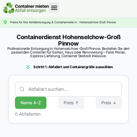
CONTAINERDIENST RATGEBER
Preise für Ihre Abfallentsorgung & Containermiete in : Hohenselchow-Groß Pinnow
Containerdienst Hohenselchow-Groß
Pinnow
Professionelle Entsorgung in Hohenselchow-Groß Pinnow. Bestellen Sie den
passenden Container für Garten, Haus oder Renovierung – Faire Preise,
Express-Lieferung, Container Stellzeit inklusive.
Schritt 1: Abfallart und Containergröße auswählen
Name A-Z
Preis ↑
Preis ↓
0 Abfallarten