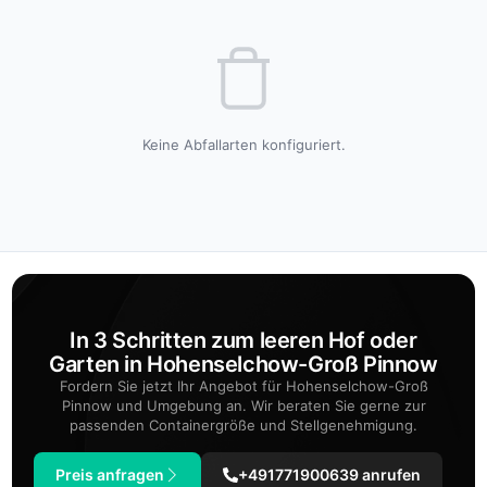
Keine Abfallarten konfiguriert.
In 3 Schritten zum leeren Hof oder
Garten in Hohenselchow-Groß Pinnow
Fordern Sie jetzt Ihr Angebot für Hohenselchow-Groß
Pinnow und Umgebung an. Wir beraten Sie gerne zur
passenden Containergröße und Stellgenehmigung.
Preis anfragen
+491771900639 anrufen