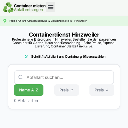
CONTAINERDIENST RATGEBER
Preise für Ihre Abfallentsorgung & Containermiete in : Hinzweiler
Containerdienst Hinzweiler
Professionelle Entsorgung in Hinzweiler. Bestellen Sie den passenden
Container für Garten, Haus oder Renovierung – Faire Preise, Express-
Lieferung, Container Stellzeit inklusive.
Schritt 1: Abfallart und Containergröße auswählen
Name A-Z
Preis ↑
Preis ↓
0 Abfallarten