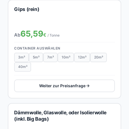
Gips (rein)
65,59
Ab
€
/ Tonne
CONTAINER AUSWÄHLEN
3m³
5m³
7m³
10m³
12m³
20m³
40m³
Weiter zur Preisanfrage
Dämmwolle, Glaswolle, oder Isolierwolle
(inkl. Big Bags)