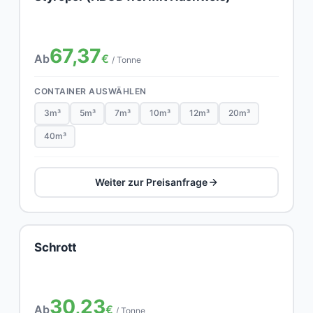
67,37
Ab
€
/ Tonne
CONTAINER AUSWÄHLEN
3m³
5m³
7m³
10m³
12m³
20m³
40m³
Weiter zur Preisanfrage
Schrott
30,23
Ab
€
/ Tonne