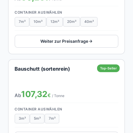
CONTAINER AUSWÄHLEN
7m³
10m³
12m³
20m³
40m³
Weiter zur Preisanfrage
Bauschutt (sortenrein)
Top-Seller
107,32
Ab
€
/ Tonne
CONTAINER AUSWÄHLEN
3m³
5m³
7m³