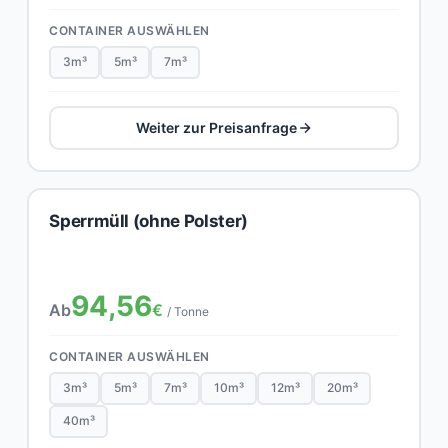
CONTAINER AUSWÄHLEN
3m³
5m³
7m³
Weiter zur Preisanfrage
Sperrmüll (ohne Polster)
94,56
Ab
€
/ Tonne
CONTAINER AUSWÄHLEN
3m³
5m³
7m³
10m³
12m³
20m³
40m³