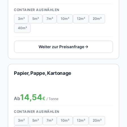
CONTAINER AUSWÄHLEN
3m³
5m³
7m³
10m³
12m³
20m³
40m³
Weiter zur Preisanfrage
Papier, Pappe, Kartonage
14,54
Ab
€
/ Tonne
CONTAINER AUSWÄHLEN
3m³
5m³
7m³
10m³
12m³
20m³