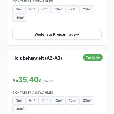
CONTAINER AUSWÄHLEN
3m³
5m³
7m³
10m³
12m³
20m³
40m³
Weiter zur Preisanfrage
Holz behandelt (A2-A3)
Top-Seller
35,40
Ab
€
/ Tonne
CONTAINER AUSWÄHLEN
3m³
5m³
7m³
10m³
12m³
20m³
40m³