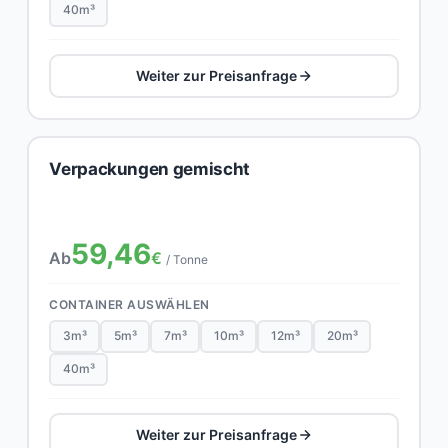
40m³
Weiter zur Preisanfrage
Verpackungen gemischt
59,46
Ab
€
/ Tonne
CONTAINER AUSWÄHLEN
3m³
5m³
7m³
10m³
12m³
20m³
40m³
Weiter zur Preisanfrage