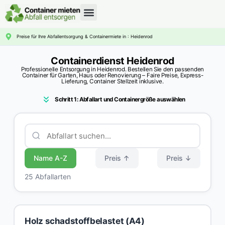
CONTAINERDIENST RATGEBER
Preise für Ihre Abfallentsorgung & Containermiete in : Heidenrod
Containerdienst Heidenrod
Professionelle Entsorgung in Heidenrod. Bestellen Sie den passenden
Container für Garten, Haus oder Renovierung – Faire Preise, Express-
Lieferung, Container Stellzeit inklusive.
Schritt 1: Abfallart und Containergröße auswählen
Name A-Z
Preis ↑
Preis ↓
25 Abfallarten
Holz schadstoffbelastet (A4)