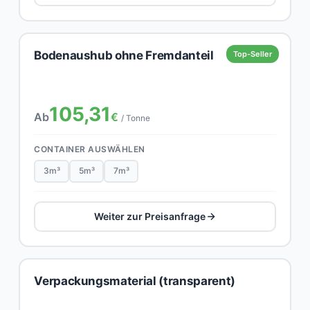
Bodenaushub ohne Fremdanteil
Top-Seller
105,31
Ab
€
/ Tonne
CONTAINER AUSWÄHLEN
3m³
5m³
7m³
Weiter zur Preisanfrage
Verpackungsmaterial (transparent)