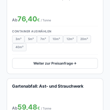
76,40
Ab
€
/ Tonne
CONTAINER AUSWÄHLEN
3m³
5m³
7m³
10m³
12m³
20m³
40m³
Weiter zur Preisanfrage
Gartenabfall: Ast- und Strauchwerk
59,48
Ab
€
/ Tonne