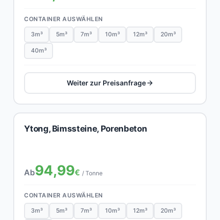
CONTAINER AUSWÄHLEN
3m³
5m³
7m³
10m³
12m³
20m³
40m³
Weiter zur Preisanfrage
Ytong, Bimssteine, Porenbeton
94,99
Ab
€
/ Tonne
CONTAINER AUSWÄHLEN
3m³
5m³
7m³
10m³
12m³
20m³