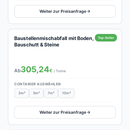
Weiter zur Preisanfrage
Baustellenmischabfall mit Boden,
Top-Seller
Bauschutt & Steine
305,24
Ab
€
/ Tonne
CONTAINER AUSWÄHLEN
3m³
5m³
7m³
10m³
Weiter zur Preisanfrage