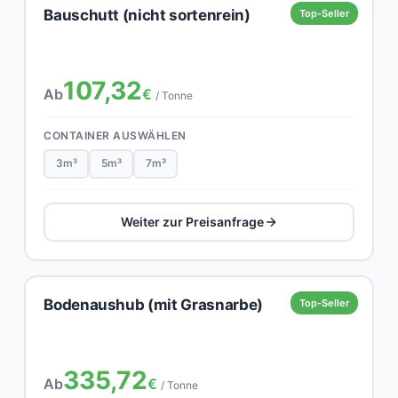
Bauschutt (nicht sortenrein)
Top-Seller
107,32
Ab
€
/ Tonne
CONTAINER AUSWÄHLEN
3m³
5m³
7m³
Weiter zur Preisanfrage
Bodenaushub (mit Grasnarbe)
Top-Seller
335,72
Ab
€
/ Tonne