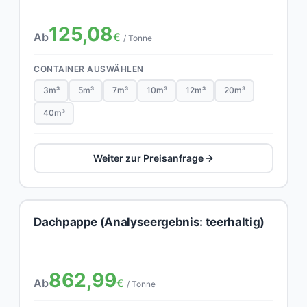
125,08
Ab
€
/ Tonne
CONTAINER AUSWÄHLEN
3m³
5m³
7m³
10m³
12m³
20m³
40m³
Weiter zur Preisanfrage
Dachpappe (Analyseergebnis: teerhaltig)
862,99
Ab
€
/ Tonne