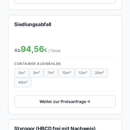
Siedlungsabfall
94,56
Ab
€
/ Tonne
CONTAINER AUSWÄHLEN
3m³
5m³
7m³
10m³
12m³
20m³
40m³
Weiter zur Preisanfrage
Styropor (HBCD frei mit Nachweis)