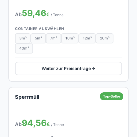
59,46
Ab
€
/ Tonne
CONTAINER AUSWÄHLEN
3m³
5m³
7m³
10m³
12m³
20m³
40m³
Weiter zur Preisanfrage
Sperrmüll
Top-Seller
94,56
Ab
€
/ Tonne