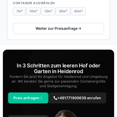
CONTAINER AUSWÄHLEN
7m³
10m³
12m³
20m³
40m³
Weiter zur Preisanfrage
In 3 Schritten zum leeren Hof oder
Garten in Heidenrod
Fordern Sie jetzt Ihr Angebot für Heidenrod und Umgebung
an. Wir beraten Sie gerne zur passenden Containergröße
und Stellgenehmigung.
Preis anfragen
+491771900639 anrufen