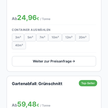
24,96
Ab
€
/ Tonne
CONTAINER AUSWÄHLEN
3m³
5m³
7m³
10m³
12m³
20m³
40m³
Weiter zur Preisanfrage
Gartenabfall: Grünschnitt
Top-Seller
59,48
Ab
€
/ Tonne