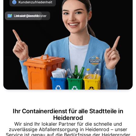
Kundenzufriedenheit
Umweltgerecht
Lokaler Dienstleister
Ihr Containerdienst für alle Stadtteile in
Heidenrod
Wir sind Ihr lokaler Partner für die schnelle und
zuverlässige Abfallentsorgung in Heidenrod – unser
Service ist genau auf die Bedürfnisse der Heidenroder