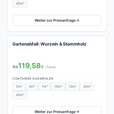
40m³
Weiter zur Preisanfrage
Gartenabfall: Wurzeln & Stammholz
119,58
Ab
€
/ Tonne
CONTAINER AUSWÄHLEN
3m³
5m³
7m³
10m³
12m³
20m³
40m³
Weiter zur Preisanfrage