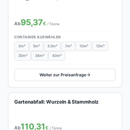
95,37
Ab
€
/ Tonne
CONTAINER AUSWÄHLEN
3m³
5m³
5.5m³
7m³
10m³
12m³
20m³
36m³
40m³
Weiter zur Preisanfrage
Gartenabfall: Wurzeln & Stammholz
110,31
Ab
€
/ Tonne