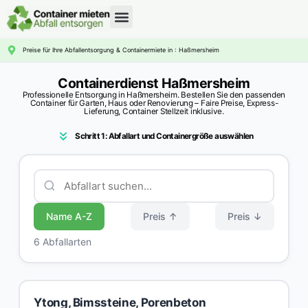
CONTAINERDIENST RATGEBER
Preise für Ihre Abfallentsorgung & Containermiete in : Haßmersheim
Containerdienst Haßmersheim
Professionelle Entsorgung in Haßmersheim. Bestellen Sie den passenden
Container für Garten, Haus oder Renovierung – Faire Preise, Express-
Lieferung, Container Stellzeit inklusive.
Schritt 1: Abfallart und Containergröße auswählen
Name A-Z
Preis ↑
Preis ↓
6 Abfallarten
Ytong, Bimssteine, Porenbeton