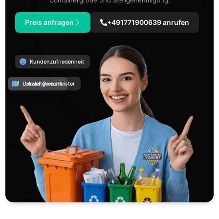
Preis anfragen
+491771900639 anrufen
Kundenzufriedenheit
Umweltgerecht
Lokaler Dienstleister