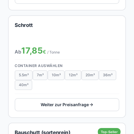
Schrott
17,85
Ab
€
/ Tonne
CONTAINER AUSWÄHLEN
5.5m³
7m³
10m³
12m³
20m³
36m³
40m³
Weiter zur Preisanfrage
Bauschutt (sortenrein)
Top-Seller