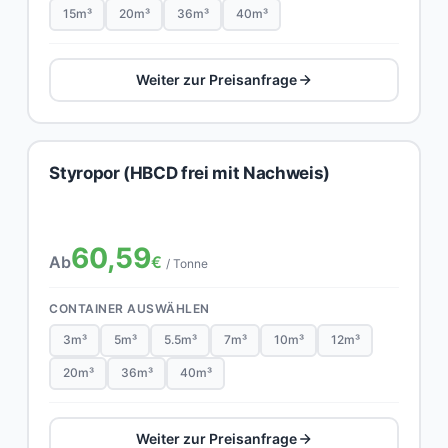
15m³
20m³
36m³
40m³
Weiter zur Preisanfrage
Styropor (HBCD frei mit Nachweis)
60,59
Ab
€
/ Tonne
CONTAINER AUSWÄHLEN
3m³
5m³
5.5m³
7m³
10m³
12m³
20m³
36m³
40m³
Weiter zur Preisanfrage