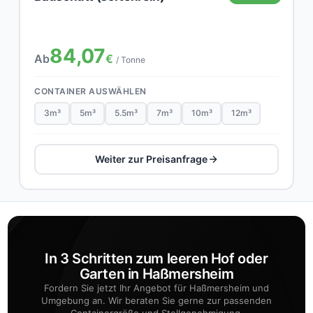
84,07
Ab
€
/ Tonne
CONTAINER AUSWÄHLEN
3m³
5m³
5.5m³
7m³
10m³
12m³
Weiter zur Preisanfrage
In 3 Schritten zum leeren Hof oder
Garten in Haßmersheim
Fordern Sie jetzt Ihr Angebot für Haßmersheim und
Umgebung an. Wir beraten Sie gerne zur passenden
Containergröße und Stellgenehmigung.