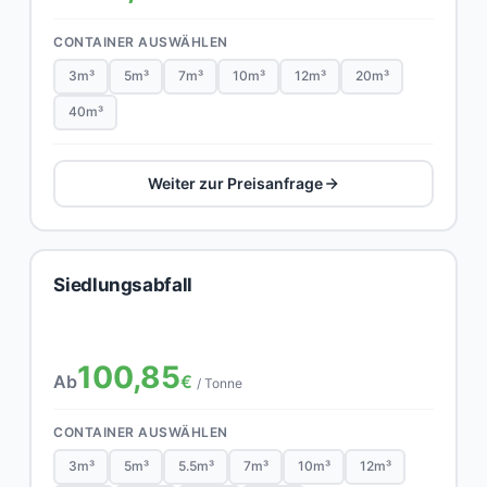
CONTAINER AUSWÄHLEN
3m³
5m³
7m³
10m³
12m³
20m³
40m³
Weiter zur Preisanfrage
Siedlungsabfall
100,85
Ab
€
/ Tonne
CONTAINER AUSWÄHLEN
3m³
5m³
5.5m³
7m³
10m³
12m³