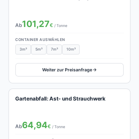
101,27
Ab
€
/ Tonne
CONTAINER AUSWÄHLEN
3m³
5m³
7m³
10m³
Weiter zur Preisanfrage
Gartenabfall: Ast- und Strauchwerk
64,94
Ab
€
/ Tonne