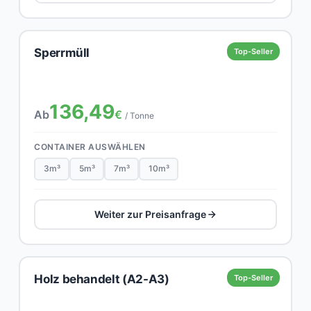
Sperrmüll
Top-Seller
136,49
Ab
€
/ Tonne
CONTAINER AUSWÄHLEN
3m³
5m³
7m³
10m³
Weiter zur Preisanfrage
Holz behandelt (A2-A3)
Top-Seller