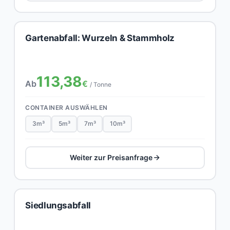
Gartenabfall: Wurzeln & Stammholz
113,38
Ab
€
/ Tonne
CONTAINER AUSWÄHLEN
3m³
5m³
7m³
10m³
Weiter zur Preisanfrage
Siedlungsabfall