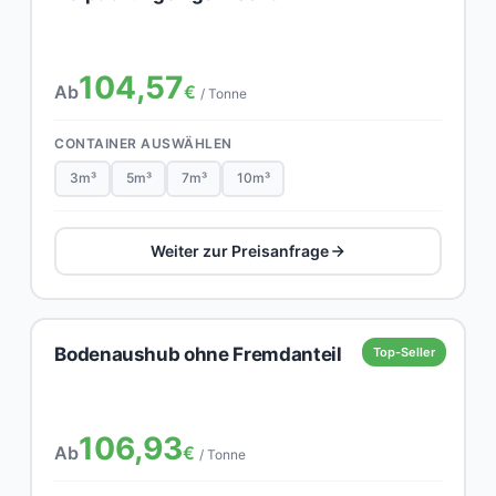
104,57
Ab
€
/ Tonne
CONTAINER AUSWÄHLEN
3m³
5m³
7m³
10m³
Weiter zur Preisanfrage
Bodenaushub ohne Fremdanteil
Top-Seller
106,93
Ab
€
/ Tonne