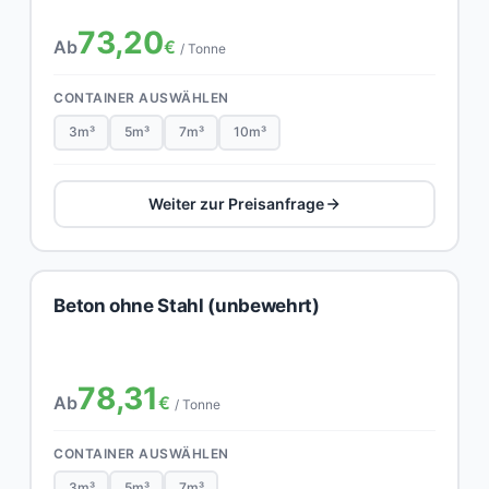
73,20
Ab
€
/ Tonne
CONTAINER AUSWÄHLEN
3m³
5m³
7m³
10m³
Weiter zur Preisanfrage
Beton ohne Stahl (unbewehrt)
78,31
Ab
€
/ Tonne
CONTAINER AUSWÄHLEN
3m³
5m³
7m³