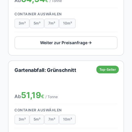
Ab
€
/ Tonne
CONTAINER AUSWÄHLEN
3m³
5m³
7m³
10m³
Weiter zur Preisanfrage
Gartenabfall: Grünschnitt
Top-Seller
51,19
Ab
€
/ Tonne
CONTAINER AUSWÄHLEN
3m³
5m³
7m³
10m³