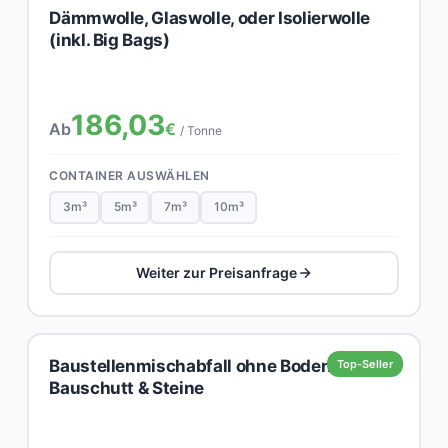
Dämmwolle, Glaswolle, oder Isolierwolle
(inkl. Big Bags)
186,03
Ab
€
/ Tonne
CONTAINER AUSWÄHLEN
3m³
5m³
7m³
10m³
Weiter zur Preisanfrage
Baustellenmischabfall ohne Boden,
Top-Seller
Bauschutt & Steine