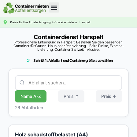
CONTAINERDIENST RATGEBER
Preise für Ihre Abfallentsorgung & Containermiete in : Harspelt
Containerdienst Harspelt
Professionelle Entsorgung in Harspelt. Bestellen Sie den passenden
Container für Garten, Haus oder Renovierung – Faire Preise, Express-
Lieferung, Container Stellzeit inklusive.
Schritt 1: Abfallart und Containergröße auswählen
Name A-Z
Preis ↑
Preis ↓
26 Abfallarten
Holz schadstoffbelastet (A4)