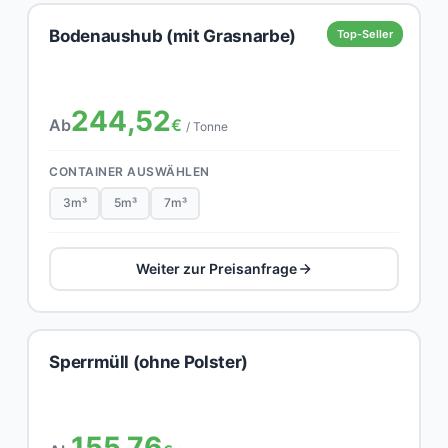
Bodenaushub (mit Grasnarbe)
Top-Seller
244,52
Ab
€
/ Tonne
CONTAINER AUSWÄHLEN
3m³
5m³
7m³
Weiter zur Preisanfrage
Sperrmüll (ohne Polster)
155,76