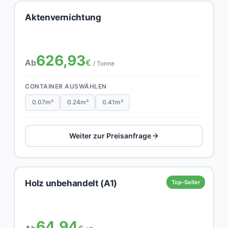
Aktenvernichtung
626,93
Ab
€
/ Tonne
CONTAINER AUSWÄHLEN
0.07m³
0.24m³
0.41m³
Weiter zur Preisanfrage
Holz unbehandelt (A1)
Top-Seller
64,94