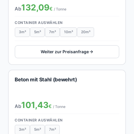
132,09
Ab
€
/ Tonne
CONTAINER AUSWÄHLEN
3m³
5m³
7m³
10m³
20m³
Weiter zur Preisanfrage
Beton mit Stahl (bewehrt)
101,43
Ab
€
/ Tonne
CONTAINER AUSWÄHLEN
3m³
5m³
7m³