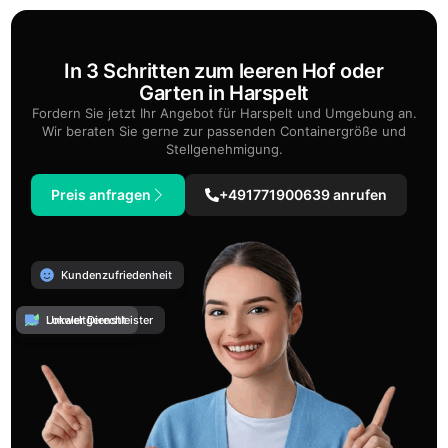
In 3 Schritten zum leeren Hof oder
Garten in Harspelt
Fordern Sie jetzt Ihr Angebot für Harspelt und Umgebung an.
Wir beraten Sie gerne zur passenden Containergröße und
Stellgenehmigung.
Preis anfragen
+491771900639 anrufen
Kundenzufriedenheit
Umweltgerecht
Lokaler Dienstleister