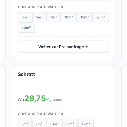
CONTAINER AUSWÄHLEN
3m³
5m³
7m³
10m³
12m³
20m³
40m³
Weiter zur Preisanfrage
Schrott
29,75
Ab
€
/ Tonne
CONTAINER AUSWÄHLEN
5m³
7m³
10m³
11m³
12m³