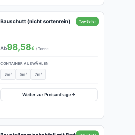
Bauschutt (nicht sortenrein)
Top-Seller
98,58
Ab
€
/ Tonne
CONTAINER AUSWÄHLEN
3m³
5m³
7m³
Weiter zur Preisanfrage