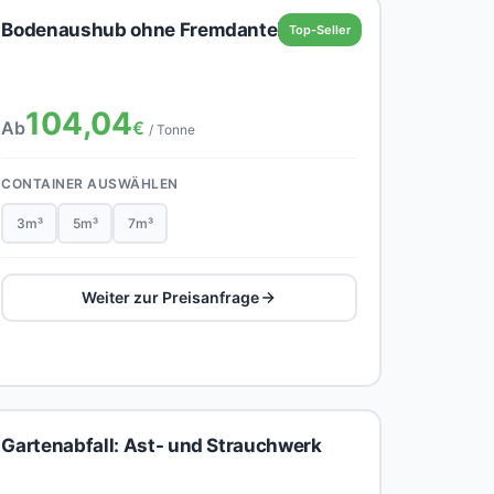
Bodenaushub ohne Fremdanteil
Top-Seller
104,04
Ab
€
/ Tonne
CONTAINER AUSWÄHLEN
3m³
5m³
7m³
Weiter zur Preisanfrage
Gartenabfall: Ast- und Strauchwerk