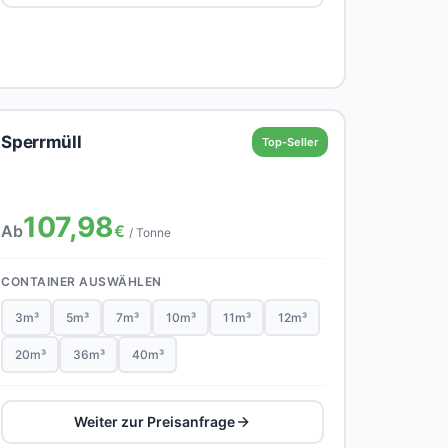
Sperrmüll
Top-Seller
107,98
Ab
€
/ Tonne
CONTAINER AUSWÄHLEN
3m³
5m³
7m³
10m³
11m³
12m³
20m³
36m³
40m³
Weiter zur Preisanfrage