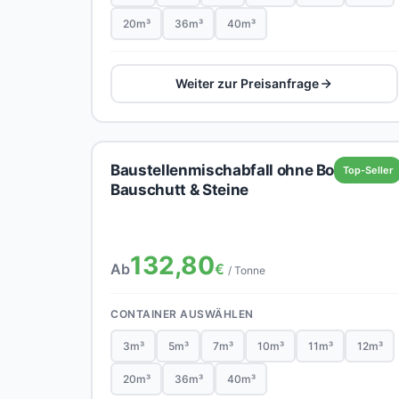
20m³
36m³
40m³
Weiter zur Preisanfrage
Baustellenmischabfall ohne Boden,
Top-Seller
Bauschutt & Steine
132,80
Ab
€
/ Tonne
CONTAINER AUSWÄHLEN
3m³
5m³
7m³
10m³
11m³
12m³
20m³
36m³
40m³