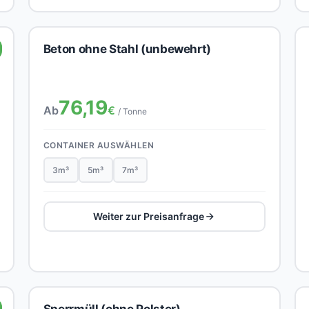
Beton ohne Stahl (unbewehrt)
76,19
Ab
€
/ Tonne
CONTAINER AUSWÄHLEN
3m³
5m³
7m³
Weiter zur Preisanfrage