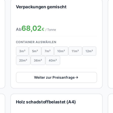
Verpackungen gemischt
68,02
Ab
€
/ Tonne
CONTAINER AUSWÄHLEN
3m³
5m³
7m³
10m³
11m³
12m³
20m³
36m³
40m³
Weiter zur Preisanfrage
Holz schadstoffbelastet (A4)