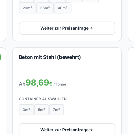
20m³
36m³
40m³
Weiter zur Preisanfrage
Beton mit Stahl (bewehrt)
98,69
Ab
€
/ Tonne
CONTAINER AUSWÄHLEN
3m³
5m³
7m³
Weiter zur Preisanfrage