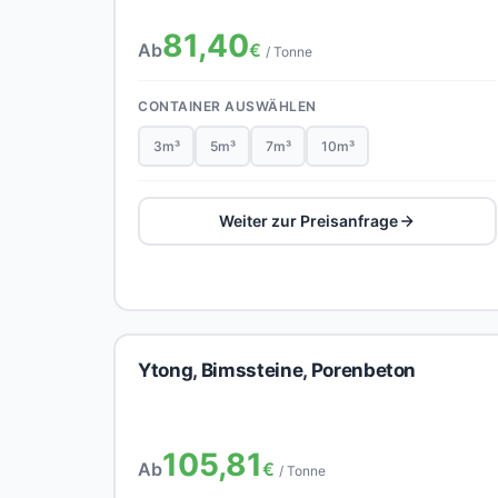
81,40
Ab
€
/ Tonne
CONTAINER AUSWÄHLEN
3m³
5m³
7m³
10m³
Weiter zur Preisanfrage
Ytong, Bimssteine, Porenbeton
105,81
Ab
€
/ Tonne