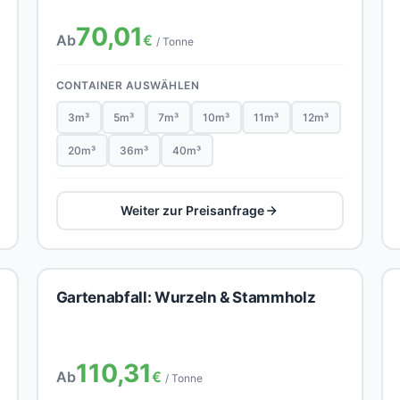
70,01
Ab
€
/ Tonne
CONTAINER AUSWÄHLEN
3m³
5m³
7m³
10m³
11m³
12m³
20m³
36m³
40m³
Weiter zur Preisanfrage
Gartenabfall: Wurzeln & Stammholz
110,31
Ab
€
/ Tonne