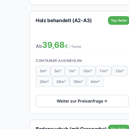
Holz behandelt (A2-A3)
Top-Seller
39,68
Ab
€
/ Tonne
CONTAINER AUSWÄHLEN
3m³
5m³
7m³
10m³
11m³
12m³
20m³
36m³
39m³
40m³
Weiter zur Preisanfrage