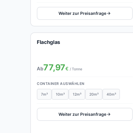
Weiter zur Preisanfrage
Flachglas
77,97
Ab
€
/ Tonne
CONTAINER AUSWÄHLEN
7m³
10m³
12m³
20m³
40m³
Weiter zur Preisanfrage