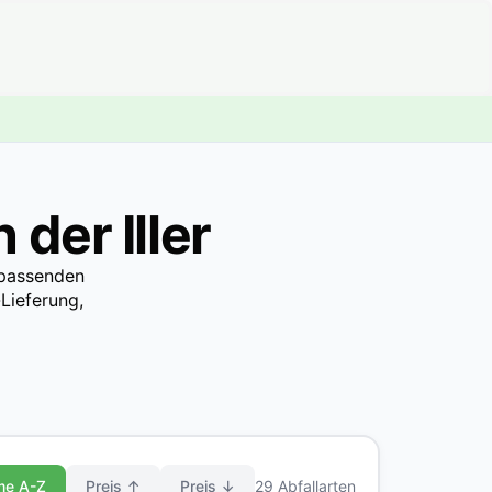
der Iller
n passenden
Lieferung,
me A-Z
Preis ↑
Preis ↓
29 Abfallarten