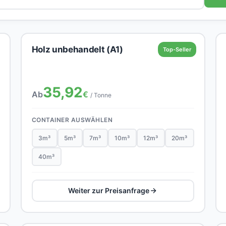
Holz unbehandelt (A1)
Top-Seller
35,92
Ab
€
/ Tonne
CONTAINER AUSWÄHLEN
3m³
5m³
7m³
10m³
12m³
20m³
40m³
Weiter zur Preisanfrage