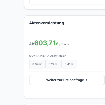
Aktenvernichtung
603,71
Ab
€
/ Tonne
CONTAINER AUSWÄHLEN
0.07m³
0.24m³
0.41m³
Weiter zur Preisanfrage