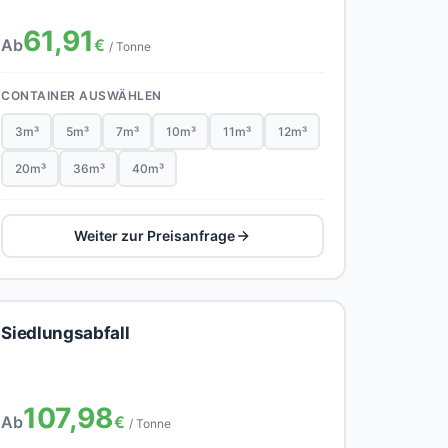
61,91
Ab
€
/ Tonne
CONTAINER AUSWÄHLEN
3m³
5m³
7m³
10m³
11m³
12m³
20m³
36m³
40m³
Weiter zur Preisanfrage
Siedlungsabfall
107,98
Ab
€
/ Tonne