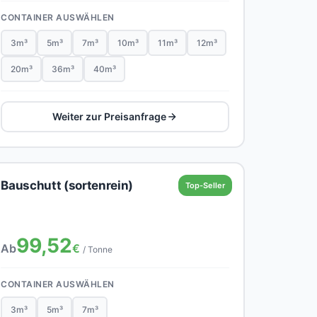
CONTAINER AUSWÄHLEN
3m³
5m³
7m³
10m³
11m³
12m³
20m³
36m³
40m³
Weiter zur Preisanfrage
Bauschutt (sortenrein)
Top-Seller
99,52
Ab
€
/ Tonne
CONTAINER AUSWÄHLEN
3m³
5m³
7m³