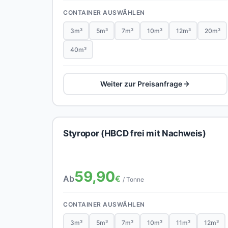
CONTAINER AUSWÄHLEN
3m³
5m³
7m³
10m³
12m³
20m³
40m³
Weiter zur Preisanfrage
Styropor (HBCD frei mit Nachweis)
59,90
Ab
€
/ Tonne
CONTAINER AUSWÄHLEN
3m³
5m³
7m³
10m³
11m³
12m³