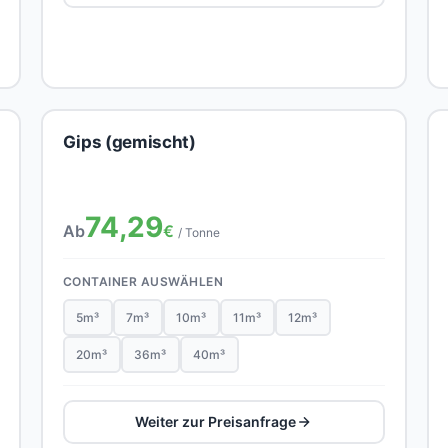
Gips (gemischt)
74,29
Ab
€
/ Tonne
CONTAINER AUSWÄHLEN
5m³
7m³
10m³
11m³
12m³
20m³
36m³
40m³
Weiter zur Preisanfrage