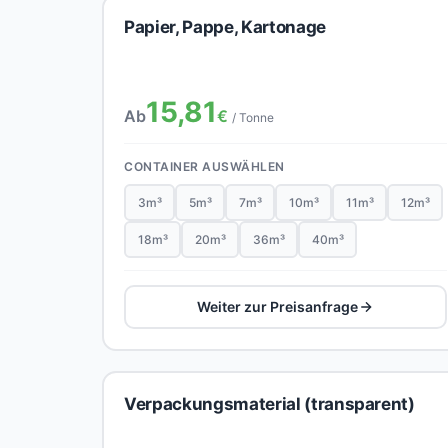
Papier, Pappe, Kartonage
15,81
Ab
€
/ Tonne
CONTAINER AUSWÄHLEN
3m³
5m³
7m³
10m³
11m³
12m³
18m³
20m³
36m³
40m³
Weiter zur Preisanfrage
Verpackungsmaterial (transparent)