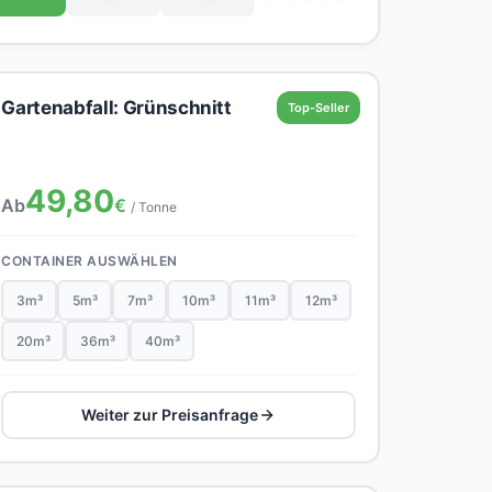
Gartenabfall: Grünschnitt
Top-Seller
49,80
Ab
€
/ Tonne
CONTAINER AUSWÄHLEN
3m³
5m³
7m³
10m³
11m³
12m³
20m³
36m³
40m³
Weiter zur Preisanfrage