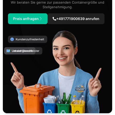
Wir beraten Sie gerne zur passenden Containergröße und
Stellgenehmigung.
Preis anfragen
+491771900639 anrufen
Kundenzufriedenheit
Umweltgerecht
Lokaler Dienstleister