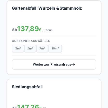
Gartenabfall: Wurzeln & Stammholz
137,89
Ab
€
/ Tonne
CONTAINER AUSWÄHLEN
3m³
5m³
7m³
10m³
Weiter zur Preisanfrage
Siedlungsabfall
147,26