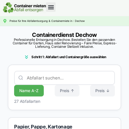
CONTAINERDIENST RATGEBER
Preise für Ihre Abfallentsorgung & Containermiete in : Dechow
Containerdienst Dechow
Professionelle Entsorgung in Dechow. Bestellen Sie den passenden
Container für Garten, Haus oder Renovierung – Faire Preise, Express-
Lieferung, Container Stellzeit inklusive.
Schritt 1: Abfallart und Containergröße auswählen
Name A-Z
Preis ↑
Preis ↓
27 Abfallarten
Papier, Pappe, Kartonage