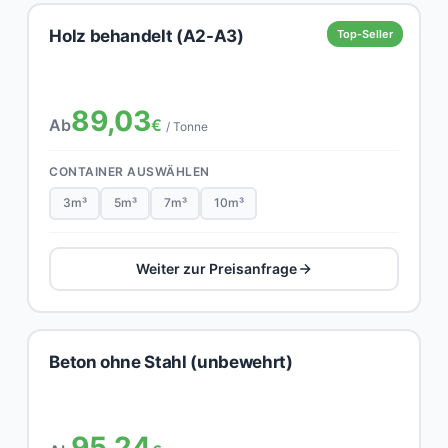
Holz behandelt (A2-A3)
Top-Seller
89,03
Ab
€
/ Tonne
CONTAINER AUSWÄHLEN
3m³
5m³
7m³
10m³
Weiter zur Preisanfrage
Beton ohne Stahl (unbewehrt)
95,24