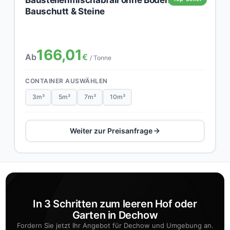
Bauschutt & Steine
166,01
Ab
€
/ Tonne
CONTAINER AUSWÄHLEN
3m³
5m³
7m³
10m³
Weiter zur Preisanfrage
In 3 Schritten zum leeren Hof oder
Garten in Dechow
Fordern Sie jetzt Ihr Angebot für Dechow und Umgebung an.