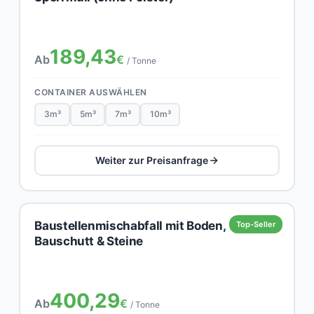
189,43
Ab
€
/ Tonne
CONTAINER AUSWÄHLEN
3m³
5m³
7m³
10m³
Weiter zur Preisanfrage
Baustellenmischabfall mit Boden,
Top-Seller
Bauschutt & Steine
400,29
Ab
€
/ Tonne