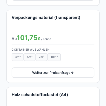
Verpackungsmaterial (transparent)
101,75
Ab
€
/ Tonne
CONTAINER AUSWÄHLEN
3m³
5m³
7m³
10m³
Weiter zur Preisanfrage
Holz schadstoffbelastet (A4)