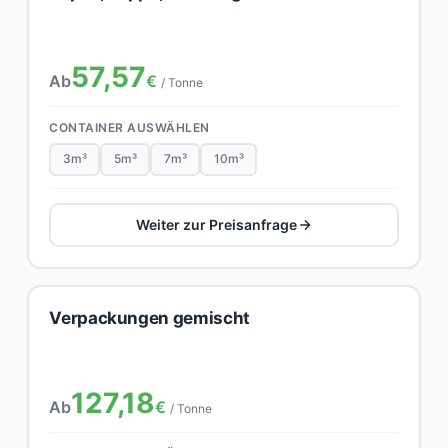
57,57
Ab
€
/ Tonne
CONTAINER AUSWÄHLEN
3m³
5m³
7m³
10m³
Weiter zur Preisanfrage
Verpackungen gemischt
127,18
Ab
€
/ Tonne