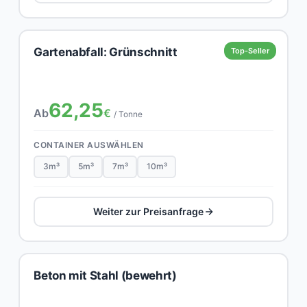
Gartenabfall: Grünschnitt
Top-Seller
62,25
Ab
€
/ Tonne
CONTAINER AUSWÄHLEN
3m³
5m³
7m³
10m³
Weiter zur Preisanfrage
Beton mit Stahl (bewehrt)