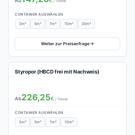
Ab
€
/ Tonne
CONTAINER AUSWÄHLEN
3m³
5m³
7m³
10m³
20m³
Weiter zur Preisanfrage
Styropor (HBCD frei mit Nachweis)
226,25
Ab
€
/ Tonne
CONTAINER AUSWÄHLEN
3m³
5m³
7m³
10m³