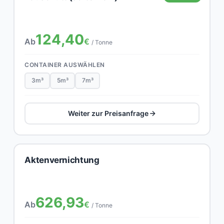
124,40
Ab
€
/ Tonne
CONTAINER AUSWÄHLEN
3m³
5m³
7m³
Weiter zur Preisanfrage
Aktenvernichtung
626,93
Ab
€
/ Tonne