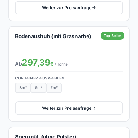
Weiter zur Preisanfrage
Bodenaushub (mit Grasnarbe)
Top-Seller
297,39
Ab
€
/ Tonne
CONTAINER AUSWÄHLEN
3m³
5m³
7m³
Weiter zur Preisanfrage
Sperrmüll (ohne Polster)