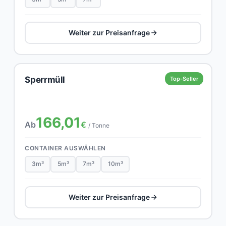
Weiter zur Preisanfrage
Sperrmüll
Top-Seller
166,01
Ab
€
/ Tonne
CONTAINER AUSWÄHLEN
3m³
5m³
7m³
10m³
Weiter zur Preisanfrage