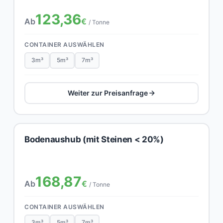
123,36
Ab
€
/ Tonne
CONTAINER AUSWÄHLEN
3m³
5m³
7m³
Weiter zur Preisanfrage
Bodenaushub (mit Steinen < 20%)
168,87
Ab
€
/ Tonne
CONTAINER AUSWÄHLEN
3m³
5m³
7m³