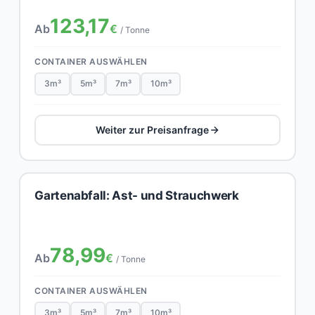
123,17
Ab
€
/ Tonne
CONTAINER AUSWÄHLEN
3m³
5m³
7m³
10m³
Weiter zur Preisanfrage
Gartenabfall: Ast- und Strauchwerk
78,99
Ab
€
/ Tonne
CONTAINER AUSWÄHLEN
3m³
5m³
7m³
10m³