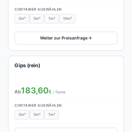
CONTAINER AUSWÄHLEN
3m³
5m³
7m³
10m³
Weiter zur Preisanfrage
Gips (rein)
183,60
Ab
€
/ Tonne
CONTAINER AUSWÄHLEN
3m³
5m³
7m³